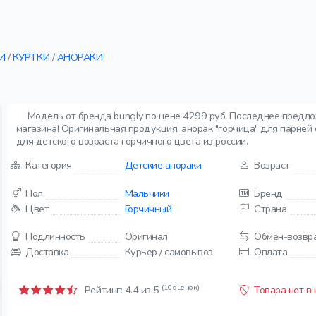
И
/
КУРТКИ
/
АНОРАКИ
Модель от бренда bungly по цене 4299 руб. Последнее предло
магазина! Оригинальная продукция. анорак "горчица" для парней от
для детского возраста горчичного цвета из россии.
Категория
Детские анораки
Возраст
Пол
Мальчики
Бренд
Цвет
Горчичный
Страна
Подлинность
Оригинал
Обмен-возвр
Доставка
Курьер / самовывоз
Оплата
(10 оценок)
Рейтинг:
4.4
из 5
Товара нет в