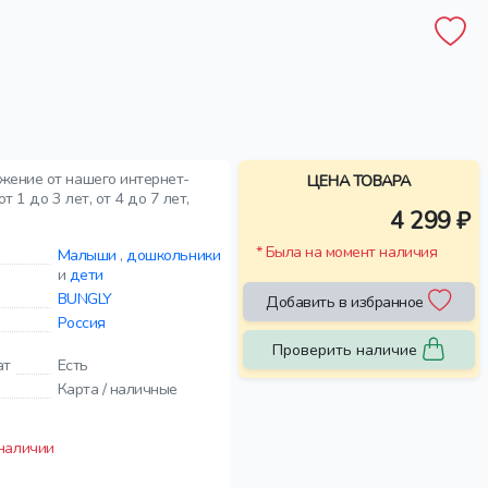
жение от нашего интернет-
ЦЕНА ТОВАРА
 1 до 3 лет, от 4 до 7 лет,
4 299 ₽
* Была на момент наличия
Малыши
,
дошкольники
и
дети
BUNGLY
Добавить в избранное
Россия
Проверить наличие
ат
Есть
Карта / наличные
 наличии