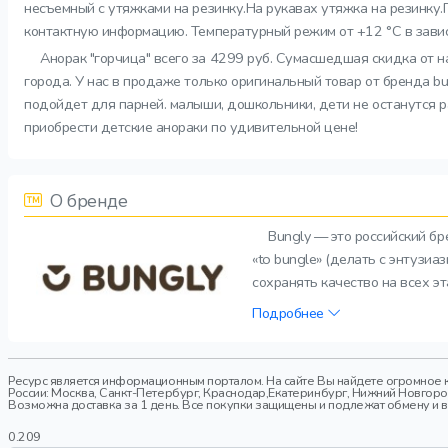
несъемный с утяжками на резинку.На рукавах утяжка на резинку
контактную информацию. Температурный режим от +12 °C в завис
Анорак "горчица" всего за 4299 руб. Сумасшедшая скидка от н
города. У нас в продаже только оригинальный товар от бренда b
подойдет для парней. малыши, дошкольники, дети не останутся ра
приобрести детские анораки по удивительной цене!
О бренде
Bungly — это российский б
«to bungle» (делать с энтузи
сохранять качество на всех э
Подробнее
Ресурс является информационным порталом. На сайте Вы найдете огромное к
России: Москва, Санкт-Петербург, Краснодар,Екатеринбург, Нижний Новгород,
Возможна доставка за 1 день. Все покупки защищены и подлежат обмену и воз
0.209