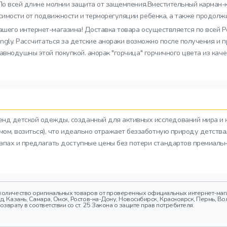
.По всей длине молнии защита от защемления.Вместительный карман-к
имости от подвижности и терморегуляции ребенка, а также продолжи
ашего интернет-магазина! Доставка товара осуществляется по всей Р
ungly. Рассчитаться за детские анораки возможно после получения и
внодушны этой покупкой. анорак "горчица" горчичного цвета из каче
ренд детской одежды, созданный для активных исследований мира и 
азмом, возиться), что идеально отражает беззаботную природу детств
тапах и предлагать доступные цены без потери стандартов премиальн
оличество оригинальных товаров от проверенных официальных интернет-магаз
 Казань, Самара, Омск, Ростов-на-Дону, Новосибирск, Красноярск, Пермь, Вол
врату в соответствии со ст. 25 Закона о защите прав потребителя.