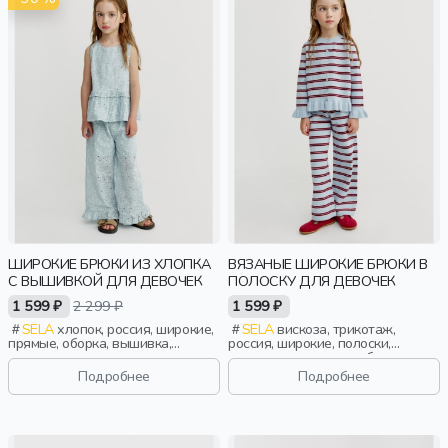
ШИРОКИЕ БРЮКИ ИЗ ХЛОПКА
ВЯЗАНЫЕ ШИРОКИЕ БРЮКИ В
С ВЫШИВКОЙ ДЛЯ ДЕВОЧЕК
ПОЛОСКУ ДЛЯ ДЕВОЧЕК
1 599 ₽
2 299 ₽
1 599 ₽
SELA
хлопок, россия, широкие,
SELA
вискоза, трикотаж,
прямые, оборка, вышивка,
россия, широкие, полоски,
кулиска, пояс, эластичные,
резинка, вязаные, свободные,
девочки, дети
пояс, эластичные, девочки, дети
Подробнее
Подробнее