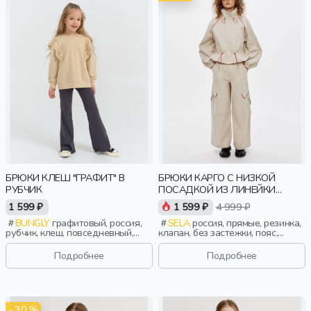
БРЮКИ КЛЕШ "ГРАФИТ" В
БРЮКИ КАРГО С НИЗКОЙ
РУБЧИК
ПОСАДКОЙ ИЗ ЛИНЕЙКИ
YOUNG
1 599 ₽
1 599 ₽
4 999 ₽
BUNGLY
графитовый, россия,
SELA
россия, прямые, резинка,
рубчик, клеш, повседневный,
клапан, без застежки, пояс,
актив, девочки, малыши,
девочки, старшеклассники, дети
дошкольники, дети
Подробнее
Подробнее
- 30 %