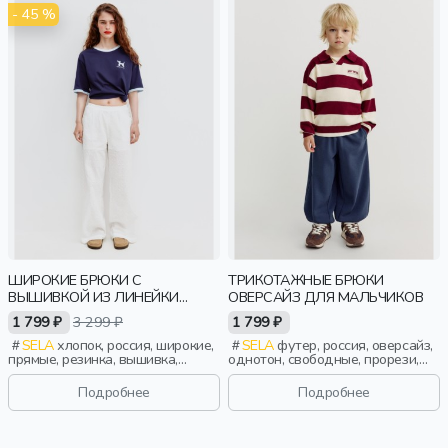
- 45 %
ШИРОКИЕ БРЮКИ С
ТРИКОТАЖНЫЕ БРЮКИ
ВЫШИВКОЙ ИЗ ЛИНЕЙКИ
ОВЕРСАЙЗ ДЛЯ МАЛЬЧИКОВ
YOUNG
1 799 ₽
3 299 ₽
1 799 ₽
SELA
хлопок, россия, широкие,
SELA
футер, россия, оверсайз,
прямые, резинка, вышивка,
однотон, свободные, прорези,
кулиска, пояс, эластичные,
кулиска, пояс, эластичные,
перфорация, девочки,
мальчики, дети
Подробнее
Подробнее
старшеклассники, дети