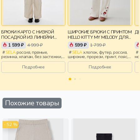
БРЮКИ КАРГО С НИЗКОЙ
ШИРОКИЕ БРЮКИ С ПРИНТОМ
ДЕ
ПОСАДКОЙ ИЗ ЛИНЕЙКИ
HELLO KITTY MY MELODY ДЛЯ
YOUNG
ДЕВОЧЕК
1 599 ₽
4 999 ₽
599 ₽
1 799 ₽
SELA
россия, прямые,
SELA
хлопок, футер, россия,
резинка, клапан, без застежки,
широкие, прорези, принт, пояс,
мо
пояс, девочки,
эластичные, девочки, дети
ле
старшеклассники, дети
пр
Подробнее
Подробнее
эл
Похожие товары
- 52 %