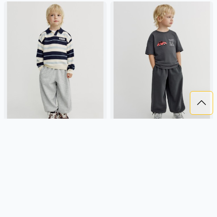
ТРИКОТАЖНЫЕ БРЮКИ
ТРИКОТАЖНЫЕ БРЮКИ
ОВЕРСАЙЗ ДЛЯ МАЛЬЧИКОВ
ОВЕРСАЙЗ ДЛЯ МАЛЬЧИКОВ
1 799 ₽
1 799 ₽
SELA
футер, россия, оверсайз,
SELA
футер, россия, оверсайз,
однотон, свободные, прорези,
однотон, свободные, прорези,
кулиска, пояс, эластичные,
кулиска, пояс, эластичные,
мальчики, дети
мальчики, дети
Подробнее
Подробнее