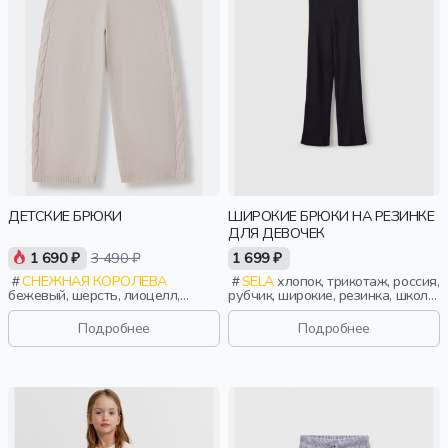
ДЕТСКИЕ БРЮКИ
ШИРОКИЕ БРЮКИ НА РЕЗИНКЕ
ДЛЯ ДЕВОЧЕК
1 690 ₽
3 490 ₽
1 699 ₽
СНЕЖНАЯ КОРОЛЕВА
SELA
хлопок, трикотаж, россия,
бежевый, шерсть, лиоцелл,
рубчик, широкие, резинка, школа,
полиамид, зима, осень, россия,
пояс, высокая посадка,
прямые, свободные, девочки,
эластичные, девочки, дети
Подробнее
Подробнее
дети