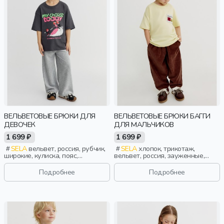
ВЕЛЬВЕТОВЫЕ БРЮКИ ДЛЯ
ВЕЛЬВЕТОВЫЕ БРЮКИ БАГГИ
ДЕВОЧЕК
ДЛЯ МАЛЬЧИКОВ
1 699 ₽
1 699 ₽
SELA
вельвет, россия, рубчик,
SELA
хлопок, трикотаж,
широкие, кулиска, пояс,
вельвет, россия, зауженные,
эластичные, девочки, дети
резинка, прорези, пояс,
фактурные, эластичные,
Подробнее
Подробнее
мальчики, дети