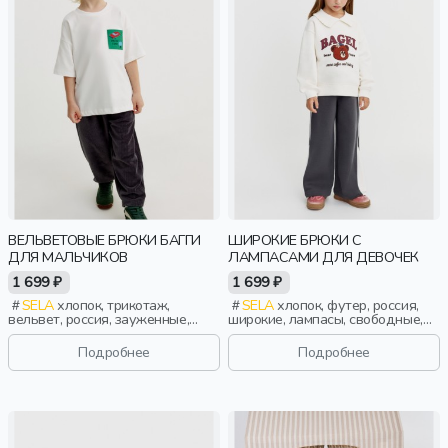
ВЕЛЬВЕТОВЫЕ БРЮКИ БАГГИ
ШИРОКИЕ БРЮКИ С
ДЛЯ МАЛЬЧИКОВ
ЛАМПАСАМИ ДЛЯ ДЕВОЧЕК
1 699 ₽
1 699 ₽
SELA
хлопок, трикотаж,
SELA
хлопок, футер, россия,
вельвет, россия, зауженные,
широкие, лампасы, свободные,
резинка, прорези, пояс,
принт, кулиска, пояс, эластичные,
фактурные, эластичные,
девочки, дети
Подробнее
Подробнее
мальчики, дети