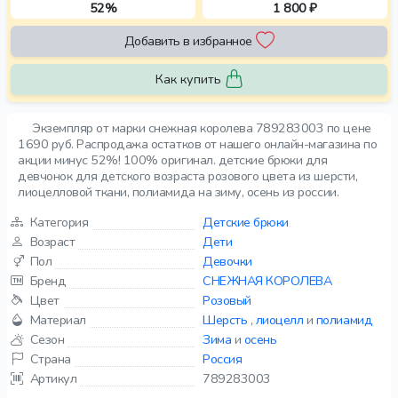
52%
1 800 ₽
Добавить в избранное
Как купить
Экземпляр от марки снежная королева 789283003 по цене
1690 руб. Распродажа остатков от нашего онлайн-магазина по
акции минус 52%! 100% оригинал. детские брюки для
девчонок для детского возраста розового цвета из шерсти,
лиоцелловой ткани, полиамида на зиму, осень из россии.
Категория
Детские брюки
Возраст
Дети
Пол
Девочки
Бренд
СНЕЖНАЯ КОРОЛЕВА
Цвет
Розовый
Материал
Шерсть
,
лиоцелл
и
полиамид
Сезон
Зима
и
осень
Страна
Россия
Артикул
789283003