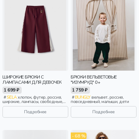
ШИРОКИЕ БРЮКИ С
БРЮКИ ВЕЛЬВЕТОВЫЕ
ЛАМПАСАМИ ДЛЯ ДЕВОЧЕК
"ИЗУМРУД" 0+
1 699 ₽
1 759 ₽
SELA
хлопок, футер, россия,
BUNGLY
вельвет, россия,
широкие, лампасы, свободные,
повседневный, малыши, дети
принт, кулиска, пояс, эластичные,
девочки, дети
Подробнее
Подробнее
- 68 %