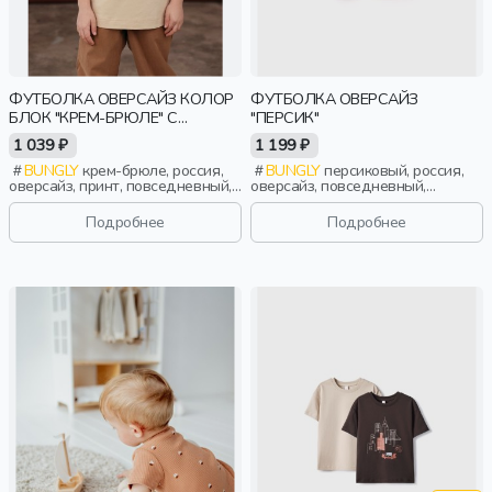
ФУТБОЛКА ОВЕРСАЙЗ КОЛОР
ФУТБОЛКА ОВЕРСАЙЗ
БЛОК "КРЕМ-БРЮЛЕ" С
"ПЕРСИК"
ПРИНТОМ
1 039 ₽
1 199 ₽
BUNGLY
крем-брюле, россия,
BUNGLY
персиковый, россия,
оверсайз, принт, повседневный,
оверсайз, повседневный,
девочки, малыши, дошкольники,
девочки, малыши, дошкольники,
дети
дети
Подробнее
Подробнее