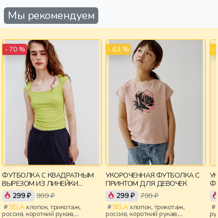
Мы рекомендуем
- 63 %
-
- 70 %
ФУТБОЛКА С КВАДРАТНЫМ
УКОРОЧЕННАЯ ФУТБОЛКА С
У
ВЫРЕЗОМ ИЗ ЛИНЕЙКИ
ПРИНТОМ ДЛЯ ДЕВОЧЕК
ФУ
YOUNG
299 ₽
999 ₽
299 ₽
799 ₽
SELA
хлопок, трикотаж,
SELA
хлопок, трикотаж,
россия, короткий рукав,
россия, короткий рукав,
ру