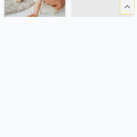
ФУТБОЛКА В РУБЧИК
НАБОР ИЗ 2 ФУТБОЛОК ДЛЯ
"КОРАБЛИКИ" 0+
МАЛЬЧИКОВ
1 199 ₽
1 199 ₽
BUNGLY
россия, рубчик,
SELA
хлопок, трикотаж, россия,
повседневный, актив, малыши,
рубчик, короткий рукав, прямые,
дети
короткие, однотон, свободные,
принт, вырез, круглый вырез,
Подробнее
Подробнее
повседневный, мальчики, дети