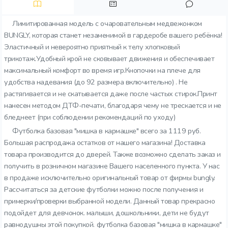
Лимитированная модель с очаровательным медвежонком
BUNGLY, которая станет незаменимой в гардеробе вашего ребёнка!
Эластичный и невероятно приятный к телу хлопковый
трикотаж.Удобный крой не сковывает движения и обеспечивает
максимальный комфорт во время игр.Кнопочки на плече для
удобства надевания (до 92 размера включительно) . Не
растягивается и не скатывается даже после частых стирок.Принт
нанесен методом ДТФ-печати, благодаря чему не трескается и не
бледнеет (при соблюдении рекомендаций по уходу)
Футболка базовая "мишка в кармашке" всего за 1119 руб.
Большая распродажа остатков от нашего магазина! Доставка
товара производится до дверей. Также возможно сделать заказ и
получить в розничном магазине Вашего населенного пункта. У нас
в продаже исключительно оригинальный товар от фирмы bungly.
Рассчитаться за детские футболки можно после получения и
примерки/проверки выбранной модели. Данный товар прекрасно
подойдет для девчонок. малыши, дошкольники, дети не будут
равнодушны этой покупкой. футболка базовая "мишка в кармашке"