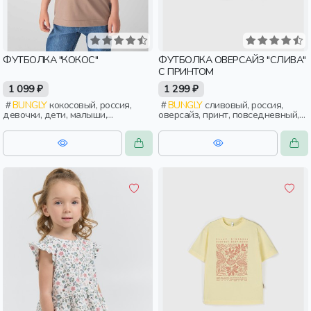
ФУТБОЛКА "КОКОС"
ФУТБОЛКА ОВЕРСАЙЗ "СЛИВА"
С ПРИНТОМ
1 099 ₽
1 299 ₽
BUNGLY
кокосовый, россия,
BUNGLY
сливовый, россия,
девочки, дети, малыши,
оверсайз, принт, повседневный,
дошкольники
девочки, дети, малыши,
дошкольники