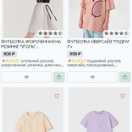
ФУТБОЛКА УКОРОЧЕННАЯ НА
ФУТБОЛКА ОВЕРСАЙЗ "ПУДРА"
РЕЗИНКЕ "УГОЛЬ"
7+
ПОДРОСТКОВАЯ
800 ₽
959 ₽
BUNGLY
угольный, россия,
BUNGLY
пудровый, россия,
укороченные, резинка, девочки,
оверсайз, повседневный,
дети, школьники, подростки
девочки, дети, школьники,
подростки