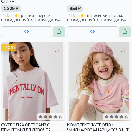
ОК" 7+
1 329 ₽
959 ₽
BUNGLY
россия, оверсайз,
BUNGLY
пепельный, россия,
повседневный, девочки, дети,
повседневный, девочки, дети,
школьники, подростки
школьники, подростки
- 40 %
ФУТБОЛКА ОВЕРСАЙЗ С
КОМПЛЕКТ ФУТБОЛОК
ПРИНТОМ ДЛЯ ДЕВОЧЕК
"МИЛКА/РОЗА/НАРЦИСС" 3 ШТ