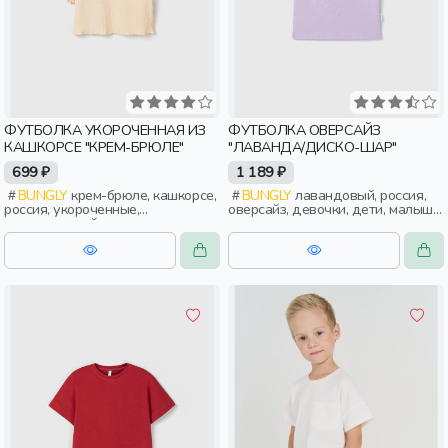
ФУТБОЛКА УКОРОЧЕННАЯ ИЗ
ФУТБОЛКА ОВЕРСАЙЗ
КАШКОРСЕ "КРЕМ-БРЮЛЕ"
"ЛАВАНДА/ДИСКО-ШАР"
699 ₽
1 189 ₽
BUNGLY
крем-брюле, кашкорсе,
BUNGLY
лавандовый, россия,
россия, укороченные,
оверсайз, девочки, дети, малыши,
повседневный, девочки, дети,
дошкольники
малыши, дошкольники