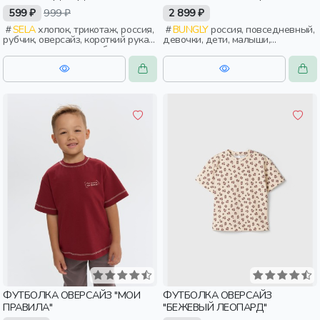
599 ₽
999 ₽
2 899 ₽
SELA
хлопок, трикотаж, россия,
BUNGLY
россия, повседневный,
рубчик, оверсайз, короткий рукав,
девочки, дети, малыши,
прямые, короткие, свободные,
дошкольники
принт, вырез, круглый вырез,
девочки, дети
ФУТБОЛКА ОВЕРСАЙЗ "МОИ
ФУТБОЛКА ОВЕРСАЙЗ
ПРАВИЛА"
"БЕЖЕВЫЙ ЛЕОПАРД"