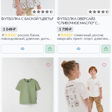
ФУТБОЛКА С БАСКОЙ "ЦВЕТЫ"
ФУТБОЛКА ОВЕРСАЙЗ
"СЛИВОЧНОЕ МАСЛО" С
ПРИНТОМ 7+
1 049 ₽
1 799 ₽
BUNGLY
россия, баска,
BUNGLY
сливочный, россия,
повседневный, девочки, дети,
оверсайз, принт, спорт, девочки,
малыши, дошкольники
дети, школьники, подростки