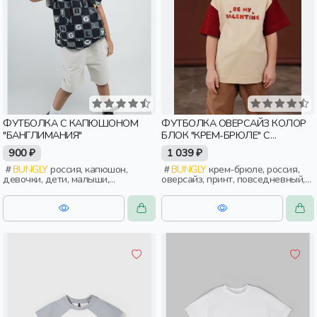
ФУТБОЛКА С КАПЮШОНОМ
ФУТБОЛКА ОВЕРСАЙЗ КОЛОР
"БАНГЛИМАНИЯ"
БЛОК "КРЕМ-БРЮЛЕ" С
ПРИНТОМ
900 ₽
1 039 ₽
BUNGLY
россия, капюшон,
BUNGLY
крем-брюле, россия,
девочки, дети, малыши,
оверсайз, принт, повседневный,
дошкольники
девочки, дети, малыши,
дошкольники