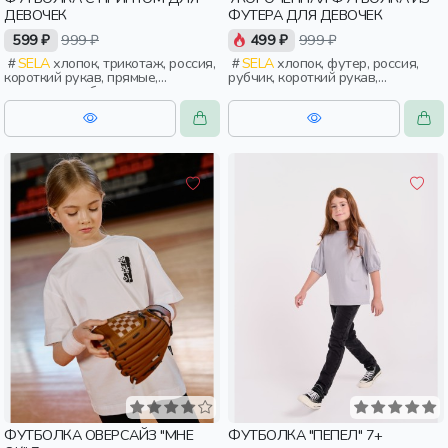
ДЕВОЧЕК
ФУТЕРА ДЛЯ ДЕВОЧЕК
599 ₽
999 ₽
499 ₽
999 ₽
SELA
хлопок, трикотаж, россия,
SELA
хлопок, футер, россия,
короткий рукав, прямые,
рубчик, короткий рукав,
короткие, свободные, принт,
укороченные, короткие, разрез,
вырез, круглый вырез, девочки,
свободные, принт, вырез, круглый
дети
вырез, девочки, дети
ФУТБОЛКА ОВЕРСАЙЗ "МНЕ
ФУТБОЛКА "ПЕПЕЛ" 7+