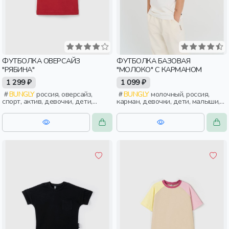
ФУТБОЛКА ОВЕРСАЙЗ
ФУТБОЛКА БАЗОВАЯ
"РЯБИНА"
"МОЛОКО" С КАРМАНОМ
1 299 ₽
1 099 ₽
BUNGLY
россия, оверсайз,
BUNGLY
молочный, россия,
спорт, актив, девочки, дети,
карман, девочки, дети, малыши,
малыши, дошкольники
дошкольники