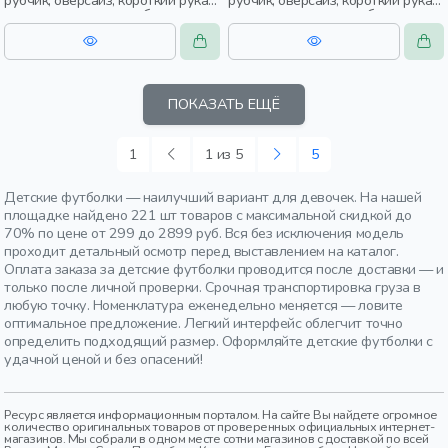
рубчик, оверсайз, короткий рукав,
рубчик, оверсайз, короткий рукав,
прямые, короткие, свободные,
прямые, короткие, свободные,
принт, вырез, круглый вырез,
принт, вырез, круглый вырез,
девочки, дети
девочки, дети
ПОКАЗАТЬ ЕЩЁ
1
1 из 5
5
Детские футболки — наилучший вариант для девочек. На нашей
площадке найдено 221 шт товаров с максимальной скидкой до
70% по цене от 299 до 2899 руб. Вся без исключения модель
проходит детальный осмотр перед выставлением на каталог.
Оплата заказа за детские футболки проводится после доставки — и
только после личной проверки. Срочная транспортировка груза в
любую точку. Номенклатура еженедельно меняется — ловите
оптимальное предложение. Легкий интерфейс облегчит точно
определить подходящий размер. Оформляйте детские футболки с
удачной ценой и без опасений!
Ресурс является информационным порталом. На сайте Вы найдете огромное
количество оригинальных товаров от проверенных официальных интернет-
магазинов. Мы собрали в одном месте сотни магазинов с доставкой по всей