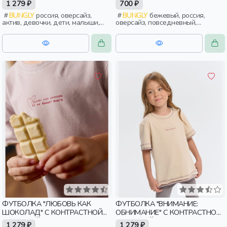
1 279 ₽
700 ₽
BUNGLY
россия, оверсайз,
BUNGLY
бежевый, россия,
актив, девочки, дети, малыши,
оверсайз, повседневный,
дошкольники
девочки, дети, малыши,
дошкольники
ФУТБОЛКА "ЛЮБОВЬ КАК
ФУТБОЛКА "ВНИМАНИЕ:
ШОКОЛАД" С КОНТРАСТНОЙ
ОБНИМАНИЕ" С КОНТРАСТНОЙ
ОТДЕЛКОЙ
ОТДЕЛКОЙ
1 279 ₽
1 279 ₽