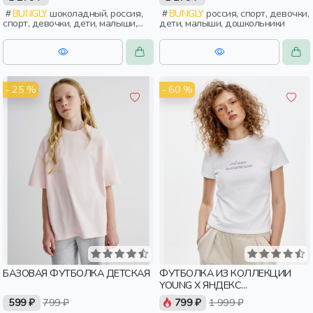
BUNGLY
шоколадный, россия,
BUNGLY
россия, спорт, девочки,
спорт, девочки, дети, малыши,
дети, малыши, дошкольники
дошкольники
- 25 %
- 60 %
БАЗОВАЯ ФУТБОЛКА ДЕТСКАЯ
ФУТБОЛКА ИЗ КОЛЛЕКЦИИ
YOUNG X ЯНДЕКС
ПУТЕШЕСТВИЯ
599 ₽
799 ₽
799 ₽
1 999 ₽