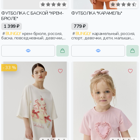
ФУТБОЛКА С БАСКОЙ "КРЕМ-
ФУТБОЛКА "КАРАМЕЛЬ"
БРЮЛЕ"
1 399 ₽
779 ₽
BUNGLY
крем-брюле, россия,
BUNGLY
карамельный, россия,
баска, повседневный, девочки,
спорт, девочки, дети, малыши,
дети, малыши, дошкольники
дошкольники
- 33 %