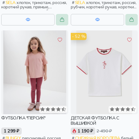
SELA
хлопок, трикотаж, россия,
SELA
хлопок, трикотаж, россия,
короткий рукав, прямые,
рубчик, короткий рукав, короткие,
короткие, однотон, свободные,
прилегающие, свободные, принт,
вырез, круглый вырез, девочки,
вырез, круглый вырез, девочки,
дети
дети, старшеклассники
- 52 %
ФУТБОЛКА "ПЕРСИК"
ДЕТСКАЯ ФУТБОЛКА С
ВЫШИВКОЙ
1 299 ₽
1 190 ₽
2 490 ₽
BUNGLY
персиковый, россия,
СНЕЖНАЯ КОРОЛЕВА
белый,