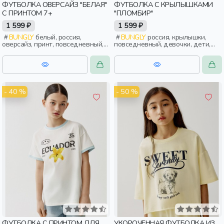
ФУТБОЛКА ОВЕРСАЙЗ "БЕЛАЯ"
ФУТБОЛКА С КРЫЛЫШКАМИ
С ПРИНТОМ 7+
"ПЛОМБИР"
1 599 ₽
1 599 ₽
BUNGLY
белый, россия,
BUNGLY
россия, крылышки,
оверсайз, принт, повседневный,
повседневный, девочки, дети,
девочки, дети, школьники,
малыши, дошкольники
подростки
- 40 %
- 50 %
ФУТБОЛКА С ПРИНТОМ ДЛЯ
УКОРОЧЕННАЯ ФУТБОЛКА ИЗ