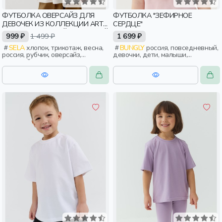
ФУТБОЛКА ОВЕРСАЙЗ ДЛЯ
ФУТБОЛКА "ЗЕФИРНОЕ
ДЕВОЧЕК ИЗ КОЛЛЕКЦИИ ART
СЕРДЦЕ"
PEOPLE С АВРОРОЙ ЕФИМОВОЙ
999 ₽
1 499 ₽
1 699 ₽
SELA
хлопок, трикотаж, весна,
BUNGLY
россия, повседневный,
россия, рубчик, оверсайз,
девочки, дети, малыши,
короткий рукав, прямые,
дошкольники
короткие, бант, свободные,
клетка, принт, вырез, круглый
вырез, девочки, дети