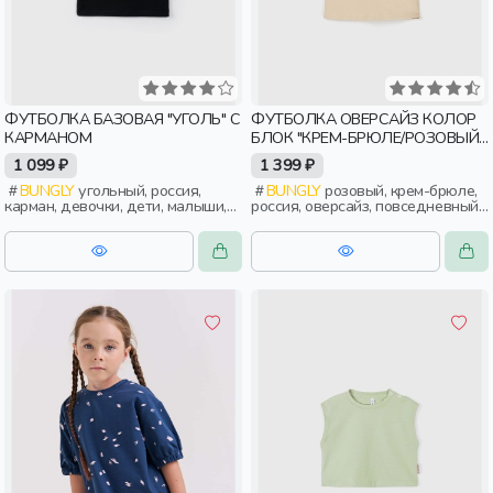
ФУТБОЛКА БАЗОВАЯ "УГОЛЬ" С
ФУТБОЛКА ОВЕРСАЙЗ КОЛОР
КАРМАНОМ
БЛОК "КРЕМ-БРЮЛЕ/РОЗОВЫЙ
ЗЕФИР"
1 099 ₽
1 399 ₽
BUNGLY
угольный, россия,
BUNGLY
розовый, крем-брюле,
карман, девочки, дети, малыши,
россия, оверсайз, повседневный,
дошкольники
спорт, актив, девочки, дети,
малыши, дошкольники