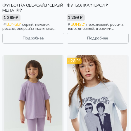
ФУТБОЛКА ОВЕРСАЙЗ "СЕРЫЙ
ФУТБОЛКА "ПЕРСИК"
МЕЛАНЖ"
1 299 ₽
1 299 ₽
BUNGLY
серый, меланж,
BUNGLY
персиковый, россия,
россия, оверсайз, мальчики,
повседневный, девочки,
малыши, дошкольники, дети
малыши, дошкольники, дети
Подробнее
Подробнее
- 28 %