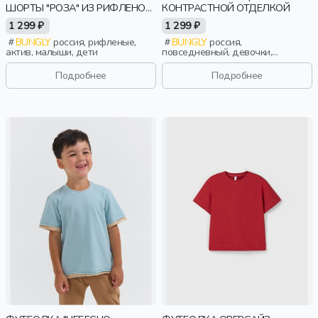
ШОРТЫ "РОЗА" ИЗ РИФЛЕНОЙ
КОНТРАСТНОЙ ОТДЕЛКОЙ
ТКАНИ 0+
1 299 ₽
1 299 ₽
BUNGLY
россия, рифленые,
BUNGLY
россия,
актив, малыши, дети
повседневный, девочки,
малыши, дошкольники, дети
Подробнее
Подробнее