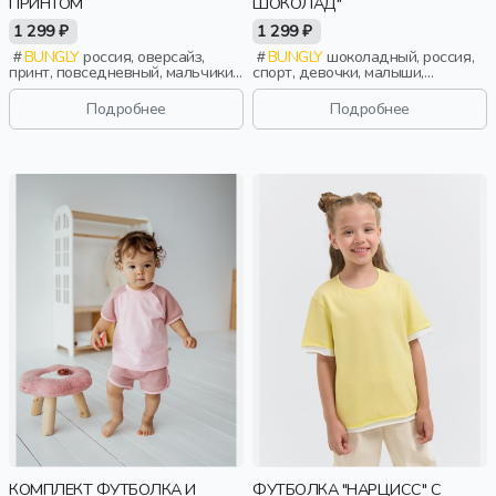
ПРИНТОМ
ШОКОЛАД"
1 299 ₽
1 299 ₽
BUNGLY
россия, оверсайз,
BUNGLY
шоколадный, россия,
принт, повседневный, мальчики,
спорт, девочки, малыши,
малыши, дошкольники, дети
дошкольники, дети
Подробнее
Подробнее
КОМПЛЕКТ ФУТБОЛКА И
ФУТБОЛКА "НАРЦИСС" С