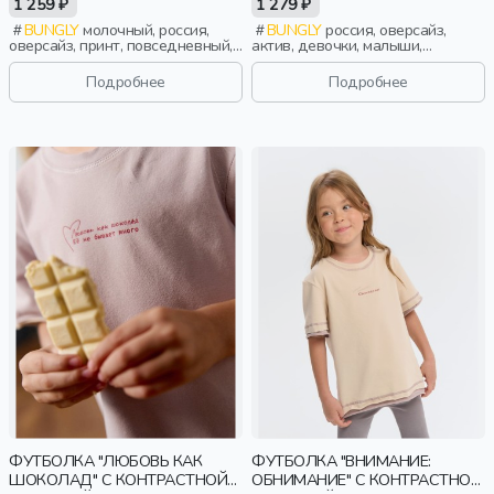
1 259 ₽
1 279 ₽
BUNGLY
молочный, россия,
BUNGLY
россия, оверсайз,
оверсайз, принт, повседневный,
актив, девочки, малыши,
мальчики, школьники, подростки,
дошкольники, дети
дети
Подробнее
Подробнее
ФУТБОЛКА "ЛЮБОВЬ КАК
ФУТБОЛКА "ВНИМАНИЕ:
ШОКОЛАД" С КОНТРАСТНОЙ
ОБНИМАНИЕ" С КОНТРАСТНОЙ