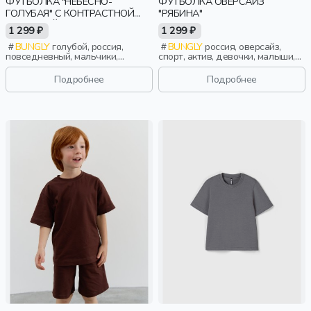
ФУТБОЛКА "НЕБЕСНО-
ФУТБОЛКА ОВЕРСАЙЗ
ГОЛУБАЯ" С КОНТРАСТНОЙ
"РЯБИНА"
ОТДЕЛКОЙ
1 299 ₽
1 299 ₽
BUNGLY
голубой, россия,
BUNGLY
россия, оверсайз,
повседневный, мальчики,
спорт, актив, девочки, малыши,
малыши, дошкольники, дети
дошкольники, дети
Подробнее
Подробнее