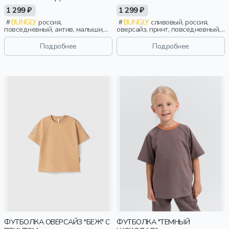
РОЗА" 0+
1 299 ₽
1 299 ₽
BUNGLY
россия,
BUNGLY
сливовый, россия,
повседневный, актив, малыши,
оверсайз, принт, повседневный,
дети
девочки, малыши, дошкольники,
дети
Подробнее
Подробнее
ФУТБОЛКА ОВЕРСАЙЗ "БЕЖ" С
ФУТБОЛКА "ТЕМНЫЙ