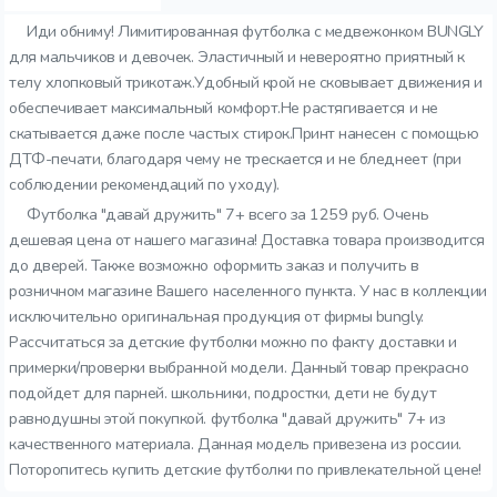
Иди обниму! Лимитированная футболка с медвежонком BUNGLY
для мальчиков и девочек. Эластичный и невероятно приятный к
телу хлопковый трикотаж.Удобный крой не сковывает движения и
обеспечивает максимальный комфорт.Не растягивается и не
скатывается даже после частых стирок.Принт нанесен с помощью
ДТФ-печати, благодаря чему не трескается и не бледнеет (при
соблюдении рекомендаций по уходу).
Футболка "давай дружить" 7+ всего за 1259 руб. Очень
дешевая цена от нашего магазина! Доставка товара производится
до дверей. Также возможно оформить заказ и получить в
розничном магазине Вашего населенного пункта. У нас в коллекции
исключительно оригинальная продукция от фирмы bungly.
Рассчитаться за детские футболки можно по факту доставки и
примерки/проверки выбранной модели. Данный товар прекрасно
подойдет для парней. школьники, подростки, дети не будут
равнодушны этой покупкой. футболка "давай дружить" 7+ из
качественного материала. Данная модель привезена из россии.
Поторопитесь купить детские футболки по привлекательной цене!