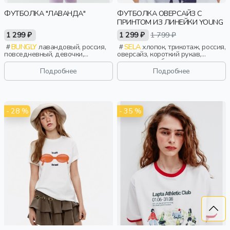
ФУТБОЛКА "ЛАВАНДА"
ФУТБОЛКА ОВЕРСАЙЗ С
ПРИНТОМ ИЗ ЛИНЕЙКИ YOUNG
1 299 ₽
1 299 ₽
1 799 ₽
BUNGLY
лавандовый, россия,
SELA
хлопок, трикотаж, россия,
повседневный, девочки,
оверсайз, короткий рукав,
малыши, дошкольники, дети
короткие, свободные, принт,
вырез, круглый вырез, девочки,
Подробнее
Подробнее
старшеклассники, дети
- 28 %
- 35 %