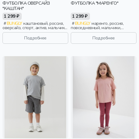
ФУТБОЛКА ОВЕРСАЙЗ
ФУТБОЛКА "МАРЕНГО"
"КАШТАН"
1 299 ₽
1 299 ₽
BUNGLY
каштановый, россия,
BUNGLY
маренго, россия,
оверсайз, спорт, актив, мальчики,
повседневный, мальчики,
малыши, дошкольники, дети
школьники, подростки, дети
Подробнее
Подробнее