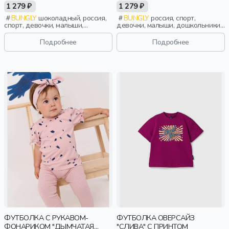
ОТДЕЛКОЙ
ОТДЕЛКОЙ
1 279 ₽
1 279 ₽
BUNGLY
шоколадный, россия,
BUNGLY
россия, спорт,
спорт, девочки, малыши,
девочки, малыши, дошкольники,
дошкольники, дети
дети
Подробнее
Подробнее
ФУТБОЛКА С РУКАВОМ-
ФУТБОЛКА ОВЕРСАЙЗ
ФОНАРИКОМ "ДЫМЧАТАЯ
"СЛИВА" С ПРИНТОМ