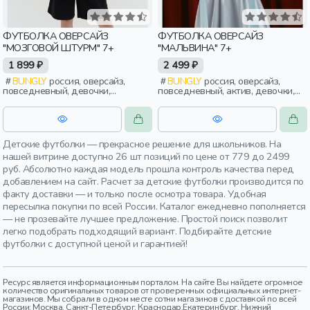
ФУТБОЛКА ОВЕРСАЙЗ
ФУТБОЛКА ОВЕРСАЙЗ
"МОЗГОВОЙ ШТУРМ" 7+
"МАЛЬВИНА" 7+
1 899 ₽
2 499 ₽
BUNGLY
россия, оверсайз,
BUNGLY
россия, оверсайз,
повседневный, девочки,
повседневный, актив, девочки,
школьники, подростки, дети
школьники, подростки, дети
Детские футболки — прекрасное решение для школьников. На
нашей витрине доступно 26 шт позиций по цене от 779 до 2499
руб. Абсолютно каждая модель прошла контроль качества перед
добавлением на сайт. Расчет за детские футболки производится по
факту доставки — и только после осмотра товара. Удобная
пересылка покупки по всей России. Каталог ежедневно пополняется
— не прозевайте лучшее предложение. Простой поиск позволит
легко подобрать подходящий вариант. Подбирайте детские
футболки с доступной ценой и гарантией!
Ресурс является информационным порталом. На сайте Вы найдете огромное
количество оригинальных товаров от проверенных официальных интернет-
магазинов. Мы собрали в одном месте сотни магазинов с доставкой по всей
России: Москва, Санкт-Петербург, Краснодар,Екатеринбург, Нижний