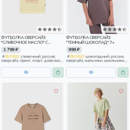
ФУТБОЛКА ОВЕРСАЙЗ
ФУТБОЛКА ОВЕРСАЙЗ
"СЛИВОЧНОЕ МАСЛО" С
"ТЕМНЫЙ ШОКОЛАД" 7+
ПРИНТОМ 7+
1 799 ₽
999 ₽
BUNGLY
сливочный, россия,
BUNGLY
шоколадный, россия,
оверсайз, принт, спорт, девочки,
оверсайз, мальчики, школьники,
школьники, подростки, дети
подростки, дети