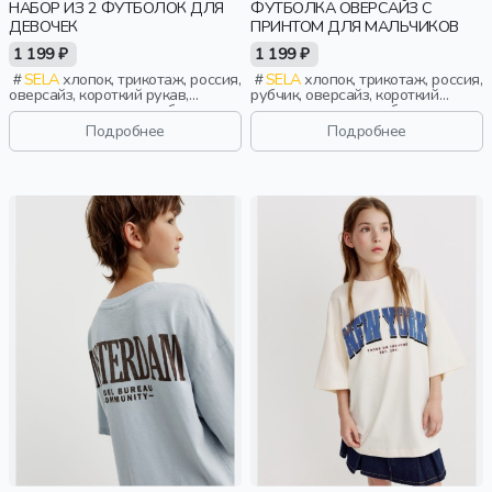
НАБОР ИЗ 2 ФУТБОЛОК ДЛЯ
ФУТБОЛКА ОВЕРСАЙЗ С
ДЕВОЧЕК
ПРИНТОМ ДЛЯ МАЛЬЧИКОВ
1 199 ₽
1 199 ₽
SELA
хлопок, трикотаж, россия,
SELA
хлопок, трикотаж, россия,
оверсайз, короткий рукав,
рубчик, оверсайз, короткий
короткие, однотон, свободные,
рукав, короткие, свободные,
принт, вырез, круглый вырез,
принт, вырез, круглый вырез,
Подробнее
Подробнее
девочки, дети
мальчики, дети