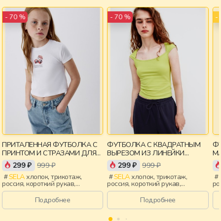
-
- 70 %
- 70 %
ПРИТАЛЕННАЯ ФУТБОЛКА С
ФУТБОЛКА С КВАДРАТНЫМ
Ф
ПРИНТОМ И СТРАЗАМИ ДЛЯ
ВЫРЕЗОМ ИЗ ЛИНЕЙКИ
МА
ДЕВОЧЕК
YOUNG
С
299 ₽
999 ₽
299 ₽
999 ₽
SELA
хлопок, трикотаж,
SELA
хлопок, трикотаж,
россия, короткий рукав,
россия, короткий рукав,
ро
короткие, приталенные, принт,
короткие, прилегающие,
ко
вырез, круглый вырез,
крылышки, вырез, девочки,
ко
Подробнее
Подробнее
эластичные, девочки, дети
старшеклассники, дети
вы
ма