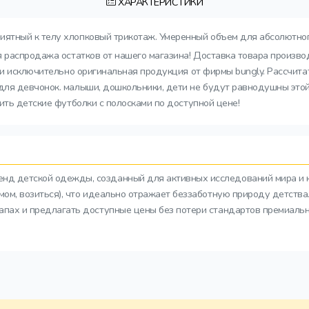
ХАРАКТЕРИСТИКИ
иятный к телу хлопковый трикотаж. Умеренный объем для абсолютног
ая распродажа остатков от нашего магазина! Доставка товара произв
ии исключительно оригинальная продукция от фирмы bungly. Рассчита
я девчонок. малыши, дошкольники, дети не будут равнодушны этой п
ить детские футболки с полосками по доступной цене!
ренд детской одежды, созданный для активных исследований мира и 
азмом, возиться), что идеально отражает беззаботную природу детств
тапах и предлагать доступные цены без потери стандартов премиальн