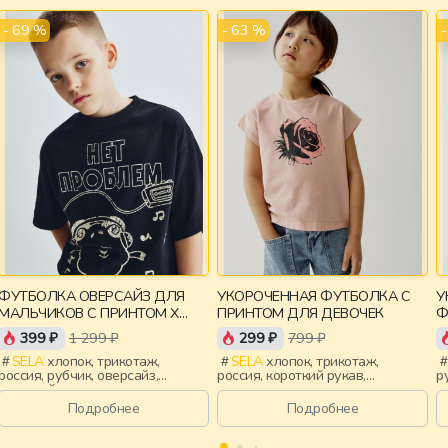
- 69 %
- 63 %
ФУТБОЛКА ОВЕРСАЙЗ ДЛЯ
УКОРОЧЕННАЯ ФУТБОЛКА С
У
МАЛЬЧИКОВ С ПРИНТОМ X
ПРИНТОМ ДЛЯ ДЕВОЧЕК
Ф
СМЕШАРИКИ
399 ₽
1 299 ₽
299 ₽
799 ₽
SELA
хлопок, трикотаж,
SELA
хлопок, трикотаж,
россия, рубчик, оверсайз,
россия, короткий рукав,
р
короткий рукав, прямые,
укороченные, короткие,
у
короткие, свободные, принт,
прилегающие, принт, вырез,
с
Подробнее
Подробнее
вырез, круглый вырез, мальчики,
круглый вырез, девочки, дети
к
дети