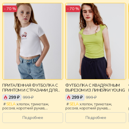
- 70 %
- 70 %
ПРИТАЛЕННАЯ ФУТБОЛКА С
ФУТБОЛКА С КВАДРАТНЫМ
ПРИНТОМ И СТРАЗАМИ ДЛЯ
ВЫРЕЗОМ ИЗ ЛИНЕЙКИ YOUNG
ДЕВОЧЕК
299 ₽
999 ₽
299 ₽
999 ₽
SELA
хлопок, трикотаж,
SELA
хлопок, трикотаж,
россия, короткий рукав,
россия, короткий рукав,
короткие, приталенные, принт,
короткие, прилегающие,
вырез, круглый вырез,
крылышки, вырез, девочки,
Подробнее
Подробнее
эластичные, девочки, дети
старшеклассники, дети