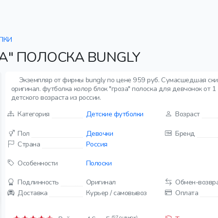
ЛКИ
А" ПОЛОСКА BUNGLY
Экземпляр от фирмы bungly по цене 959 руб. Сумасшедшая ски
оригинал. футболка колор блок "гроза" полоска для девчонок от 1 д
детского возраста из россии.
Категория
Детские футболки
Возраст
Пол
Девочки
Бренд
Страна
Россия
Особенности
Полоски
Подлинность
Оригинал
Обмен-возвр
Доставка
Курьер / самовывоз
Оплата
(97 оценок)