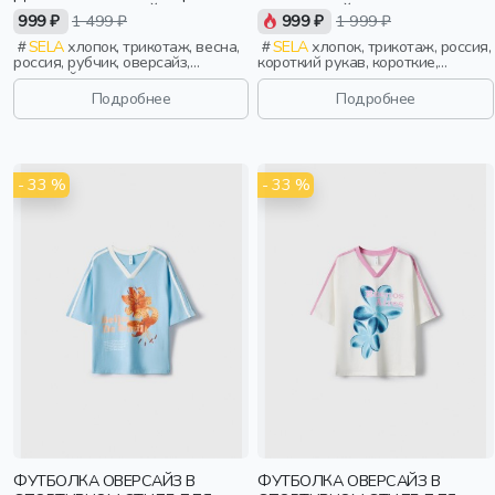
PEOPLE С АВРОРОЙ
РЫБАКОВОЙ
999 ₽
1 499 ₽
999 ₽
1 999 ₽
ЕФИМОВОЙ
SELA
хлопок, трикотаж, весна,
SELA
хлопок, трикотаж, россия,
россия, рубчик, оверсайз,
короткий рукав, короткие,
короткий рукав, короткие,
прилегающие, принт, вышивка,
свободные, клетка, вырез,
вырез, круглый вырез, девочки,
Подробнее
Подробнее
круглый вырез, девочки, дети
старшеклассники, дети
- 33 %
- 33 %
ФУТБОЛКА ОВЕРСАЙЗ В
ФУТБОЛКА ОВЕРСАЙЗ В