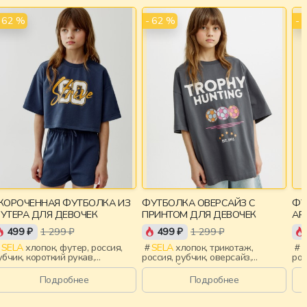
- 62 %
- 62 %
- 
КОРОЧЕННАЯ ФУТБОЛКА ИЗ
ФУТБОЛКА ОВЕРСАЙЗ С
ФУ
УТЕРА ДЛЯ ДЕВОЧЕК
ПРИНТОМ ДЛЯ ДЕВОЧЕК
AR
РЫ
499 ₽
1 299 ₽
499 ₽
1 299 ₽
SELA
хлопок, футер, россия,
SELA
хлопок, трикотаж,
S
убчик, короткий рукав,
россия, рубчик, оверсайз,
рос
короченные, короткие,
короткий рукав, прямые,
кор
вободные, принт, вырез,
короткие, свободные, принт,
выш
Подробнее
Подробнее
руглый вырез, девочки, дети
вырез, круглый вырез, девочки,
дев
дети