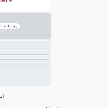
 наличии
олки bungly
вы