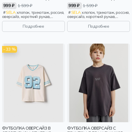
ДЕВОЧЕК
ДЕВОЧЕК
999 ₽
1 599 ₽
999 ₽
1 599 ₽
SELA
хлопок, трикотаж, россия,
SELA
хлопок, трикотаж, россия,
оверсайз, короткий рукав,
оверсайз, короткий рукав,
прямые, короткие, разрез, принт,
прямые, короткие, разрез, принт,
воротник, спорт, девочки, дети
воротник, спорт, девочки, дети
Подробнее
Подробнее
- 33 %
ФУТБОЛКА ОВЕРСАЙЗ В
ФУТБОЛКА ОВЕРСАЙЗ С