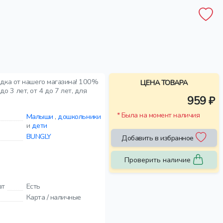
дка от нашего магазина! 100%
ЦЕНА ТОВАРА
о 3 лет, от 4 до 7 лет, для
959 ₽
* Была на момент наличия
Малыши
,
дошкольники
и
дети
BUNGLY
Добавить в избранное
Проверить наличие
ат
Есть
Карта / наличные