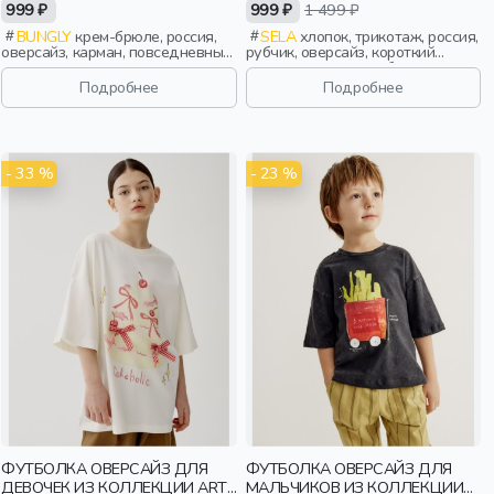
ДЛЯ МАЛЬЧИКОВ
999 ₽
999 ₽
1 499 ₽
BUNGLY
крем-брюле, россия,
SELA
хлопок, трикотаж, россия,
оверсайз, карман, повседневный,
рубчик, оверсайз, короткий
мальчики, школьники, подростки,
рукав, короткие, свободные,
дети
принт, вырез, круглый вырез,
Подробнее
Подробнее
мальчики, дети
- 33 %
- 23 %
ФУТБОЛКА ОВЕРСАЙЗ ДЛЯ
ФУТБОЛКА ОВЕРСАЙЗ ДЛЯ
ДЕВОЧЕК ИЗ КОЛЛЕКЦИИ ART
МАЛЬЧИКОВ ИЗ КОЛЛЕКЦИИ