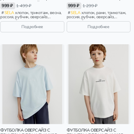
PEOPLE С АВРОРОЙ
ART PEOPLE С «ОБЩЕСТВОМ
999 ₽
1 499 ₽
999 ₽
1 299 ₽
ЕФИМОВОЙ
ЮНЫХ АРХИТЕКТОРОВ»
SELA
хлопок, трикотаж, весна,
SELA
хлопок, рами, трикотаж,
россия, рубчик, оверсайз,
россия, рубчик, оверсайз,
короткий рукав, прямые,
короткий рукав, прямые,
короткие, бант, свободные,
короткие, свободные, принт,
Подробнее
Подробнее
клетка, принт, вырез, круглый
вырез, круглый вырез, мальчики,
вырез, девочки, дети
дети
ФУТБОЛКА ОВЕРСАЙЗ С
ФУТБОЛКА ОВЕРСАЙЗ С