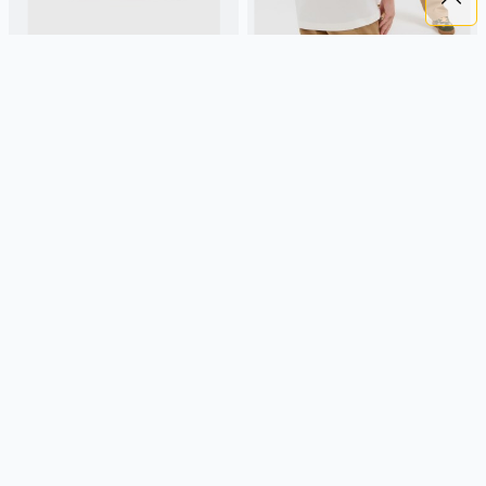
ДЕТСКАЯ ФУТБОЛКА С
ФУТБОЛКА "ИГРАЕМ ВМЕСТЕ"
ВЫШИВКОЙ
1 190 ₽
2 490 ₽
1 189 ₽
СНЕЖНАЯ КОРОЛЕВА
белый,
BUNGLY
россия, девочки,
хлопок, лето, весна, россия,
малыши, дошкольники, дети
вышивка, девочки, дети
Подробнее
Подробнее