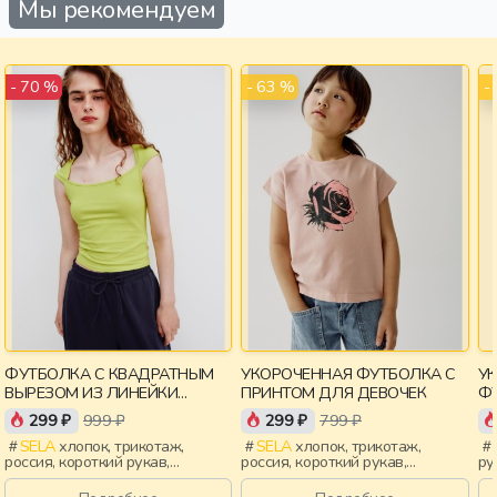
Мы рекомендуем
- 63 %
-
- 70 %
ФУТБОЛКА С КВАДРАТНЫМ
УКОРОЧЕННАЯ ФУТБОЛКА С
У
ВЫРЕЗОМ ИЗ ЛИНЕЙКИ
ПРИНТОМ ДЛЯ ДЕВОЧЕК
ФУ
YOUNG
299 ₽
999 ₽
299 ₽
799 ₽
SELA
хлопок, трикотаж,
SELA
хлопок, трикотаж,
россия, короткий рукав,
россия, короткий рукав,
ру
короткие, прилегающие,
укороченные, короткие,
ук
крылышки, вырез, девочки,
прилегающие, принт, вырез,
св