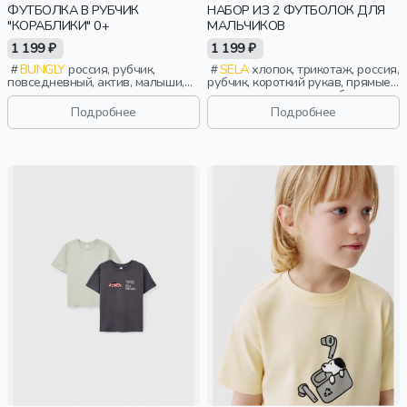
ФУТБОЛКА В РУБЧИК
НАБОР ИЗ 2 ФУТБОЛОК ДЛЯ
"КОРАБЛИКИ" 0+
МАЛЬЧИКОВ
1 199 ₽
1 199 ₽
BUNGLY
россия, рубчик,
SELA
хлопок, трикотаж, россия,
повседневный, актив, малыши,
рубчик, короткий рукав, прямые,
дети
короткие, однотон, свободные,
принт, вырез, круглый вырез,
Подробнее
Подробнее
повседневный, мальчики, дети