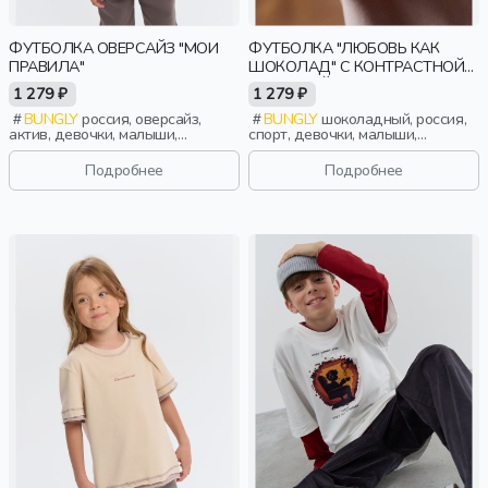
ФУТБОЛКА ОВЕРСАЙЗ "МОИ
ФУТБОЛКА "ЛЮБОВЬ КАК
ПРАВИЛА"
ШОКОЛАД" С КОНТРАСТНОЙ
ОТДЕЛКОЙ
1 279 ₽
1 279 ₽
BUNGLY
россия, оверсайз,
BUNGLY
шоколадный, россия,
актив, девочки, малыши,
спорт, девочки, малыши,
дошкольники, дети
дошкольники, дети
Подробнее
Подробнее