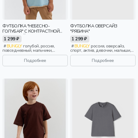
ФУТБОЛКА "НЕБЕСНО-
ФУТБОЛКА ОВЕРСАЙЗ
ГОЛУБАЯ" С КОНТРАСТНОЙ
"РЯБИНА"
ОТДЕЛКОЙ
1 299 ₽
1 299 ₽
BUNGLY
голубой, россия,
BUNGLY
россия, оверсайз,
повседневный, мальчики,
спорт, актив, девочки, малыши,
малыши, дошкольники, дети
дошкольники, дети
Подробнее
Подробнее