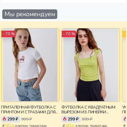
Мы рекомендуем
-
- 70 %
- 70 %
ПРИТАЛЕННАЯ ФУТБОЛКА С
ФУТБОЛКА С КВАДРАТНЫМ
У
ПРИНТОМ И СТРАЗАМИ ДЛЯ
ВЫРЕЗОМ ИЗ ЛИНЕЙКИ
П
ДЕВОЧЕК
YOUNG
299 ₽
999 ₽
299 ₽
999 ₽
SELA
хлопок, трикотаж,
SELA
хлопок, трикотаж,