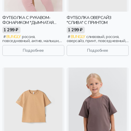
ФУТБОЛКА С РУКАВОМ-
ФУТБОЛКА ОВЕРСАЙЗ
ФОНАРИКОМ "ДЫМЧАТАЯ
"СЛИВА" С ПРИНТОМ
РОЗА" 0+
1 299 ₽
1 299 ₽
BUNGLY
россия,
BUNGLY
сливовый, россия,
повседневный, актив, малыши,
оверсайз, принт, повседневный,
дети
девочки, малыши, дошкольники,
дети
Подробнее
Подробнее