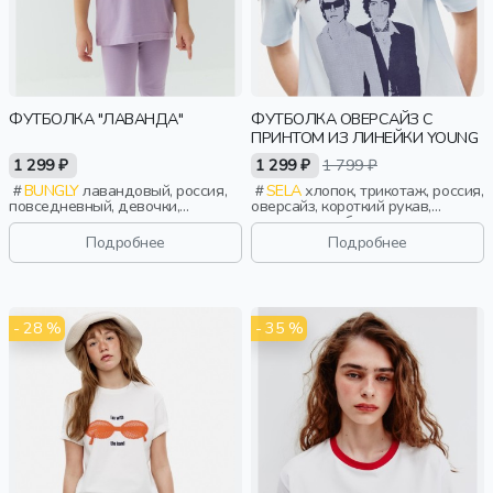
ФУТБОЛКА "ЛАВАНДА"
ФУТБОЛКА ОВЕРСАЙЗ С
ПРИНТОМ ИЗ ЛИНЕЙКИ YOUNG
1 299 ₽
1 299 ₽
1 799 ₽
BUNGLY
лавандовый, россия,
SELA
хлопок, трикотаж, россия,
повседневный, девочки,
оверсайз, короткий рукав,
малыши, дошкольники, дети
короткие, свободные, принт,
вырез, круглый вырез, девочки,
Подробнее
Подробнее
старшеклассники, дети
- 28 %
- 35 %