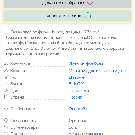
Добавить в избранное
Проверить наличие
Экземпляр от фирмы bungly по цене 1274 руб.
Сумасшедшая скидка от нашего магазина! Оригинальный
товар. футболка оверсайз бодо бородо "горчица" для
девчонок от 1 до 3 лет, от 4 до 7 лет, для детского возраста
горчичного цвета из россии.
Категория
Детские футболки
Возраст
Малыши
,
дошкольники
и
дети
Пол
Девочки
Бренд
BUNGLY
Цвет
Горчичный
Страна
Россия
Особенности
Оверсайз
Подлинность
Оригинал
Обмен-возврат
Есть
Доставка
Курьер / самовывоз