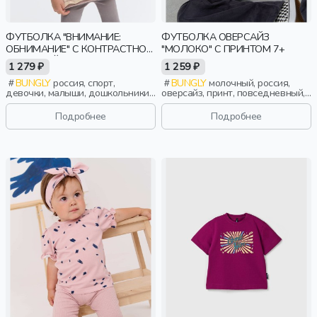
ФУТБОЛКА "ВНИМАНИЕ:
ФУТБОЛКА ОВЕРСАЙЗ
ОБНИМАНИЕ" С КОНТРАСТНОЙ
"МОЛОКО" С ПРИНТОМ 7+
ОТДЕЛКОЙ
1 279 ₽
1 259 ₽
BUNGLY
россия, спорт,
BUNGLY
молочный, россия,
девочки, малыши, дошкольники,
оверсайз, принт, повседневный,
дети
мальчики, школьники, подростки,
дети
Подробнее
Подробнее