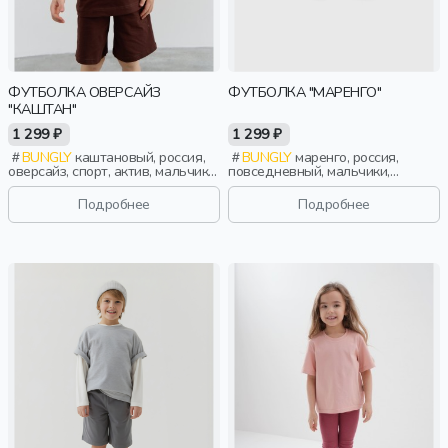
ФУТБОЛКА ОВЕРСАЙЗ
ФУТБОЛКА "МАРЕНГО"
"КАШТАН"
1 299 ₽
1 299 ₽
BUNGLY
каштановый, россия,
BUNGLY
маренго, россия,
оверсайз, спорт, актив, мальчики,
повседневный, мальчики,
малыши, дошкольники, дети
школьники, подростки, дети
Подробнее
Подробнее