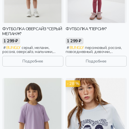
ФУТБОЛКА ОВЕРСАЙЗ "СЕРЫЙ
ФУТБОЛКА "ПЕРСИК"
МЕЛАНЖ"
1 299 ₽
1 299 ₽
BUNGLY
серый, меланж,
BUNGLY
персиковый, россия,
россия, оверсайз, мальчики,
повседневный, девочки,
малыши, дошкольники, дети
малыши, дошкольники, дети
Подробнее
Подробнее
- 28 %