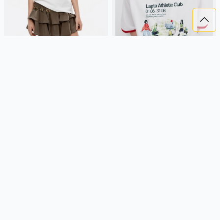
ФУТБОЛКА ОВЕРСАЙЗ С
ФУТБОЛКА ОВЕРСАЙЗ С
ПРИНТОМ ИЗ ЛИНЕЙКИ YOUNG
ПРИНТОМ ИЗ ЛИНЕЙКИ YOUNG
1 299 ₽
1 799 ₽
1 299 ₽
1 999 ₽
SELA
хлопок, трикотаж, россия,
SELA
хлопок, трикотаж, россия,
оверсайз, короткий рукав,
оверсайз, свободные, принт,
короткие, свободные, принт,
вырез, круглый вырез, девочки,
вырез, круглый вырез, девочки,
старшеклассники, дети
Подробнее
Подробнее
старшеклассники, дети