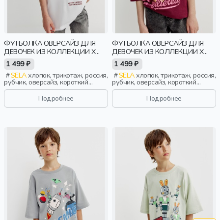
ФУТБОЛКА ОВЕРСАЙЗ ДЛЯ
ФУТБОЛКА ОВЕРСАЙЗ ДЛЯ
ДЕВОЧЕК ИЗ КОЛЛЕКЦИИ X
ДЕВОЧЕК ИЗ КОЛЛЕКЦИИ X
СОЮЗМУЛЬТФИЛЬМ
СОЮЗМУЛЬТФИЛЬМ
1 499 ₽
1 499 ₽
SELA
хлопок, трикотаж, россия,
SELA
хлопок, трикотаж, россия,
рубчик, оверсайз, короткий
рубчик, оверсайз, короткий
рукав, прямые, короткие, принт,
рукав, прямые, короткие, принт,
вырез, круглый вырез, девочки,
вырез, круглый вырез, девочки,
Подробнее
Подробнее
дети
дети