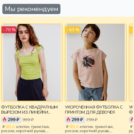
Мы рекомендуем
- 63 %
-
- 70 %
ФУТБОЛКА С КВАДРАТНЫМ
УКОРОЧЕННАЯ ФУТБОЛКА С
У
ВЫРЕЗОМ ИЗ ЛИНЕЙКИ
ПРИНТОМ ДЛЯ ДЕВОЧЕК
ФУ
YOUNG
299 ₽
999 ₽
299 ₽
799 ₽
SELA
хлопок, трикотаж,
SELA
хлопок, трикотаж,
россия, короткий рукав,
россия, короткий рукав,
ру