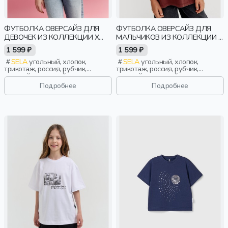
ФУТБОЛКА ОВЕРСАЙЗ ДЛЯ
ФУТБОЛКА ОВЕРСАЙЗ ДЛЯ
ДЕВОЧЕК ИЗ КОЛЛЕКЦИИ X
МАЛЬЧИКОВ ИЗ КОЛЛЕКЦИИ X
ЧЕБУРАШКА
СОЮЗМУЛЬТФИЛЬМ
1 599 ₽
1 599 ₽
SELA
угольный, хлопок,
SELA
угольный, хлопок,
трикотаж, россия, рубчик,
трикотаж, россия, рубчик,
оверсайз, короткий рукав,
оверсайз, короткий рукав,
прямые, короткие, принт, вырез,
прямые, короткие, свободные,
Подробнее
Подробнее
девочки, дети
принт, вырез, спорт, мальчики,
дети