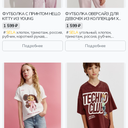
ФУТБОЛКА С ПРИНТОМ HELLO
ФУТБОЛКА ОВЕРСАЙЗ ДЛЯ
KITTY ИЗ YOUNG
ДЕВОЧЕК ИЗ КОЛЛЕКЦИИ X
ЧЕБУРАШКА
1 599 ₽
1 599 ₽
SELA
хлопок, трикотаж, россия,
SELA
угольный, хлопок,
рубчик, короткий рукав,
трикотаж, россия, рубчик,
короткие, прилегающие, принт,
оверсайз, короткий рукав,
вырез, круглый вырез, девочки,
прямые, короткие, принт, вырез,
Подробнее
Подробнее
старшеклассники, дети
девочки, дети