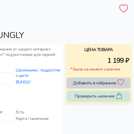
UNGLY
жение от нашего интернет-
ЦЕНА ТОВАРА
рт" подростковая для парней
1 199 ₽
* Была на момент наличия
Школьники
,
подростки
и
дети
BUNGLY
Добавить в избранное
Проверить наличие
ат
Есть
Карта / наличные