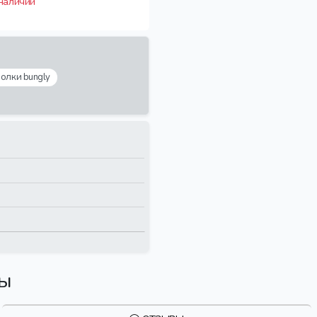
 наличии
олки bungly
вы