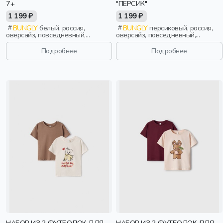
7+
"ПЕРСИК"
1 199 ₽
1 199 ₽
BUNGLY
белый, россия,
BUNGLY
персиковый, россия,
оверсайз, повседневный,
оверсайз, повседневный,
девочки, школьники, подростки,
девочки, малыши, дошкольники,
дети
дети
Подробнее
Подробнее