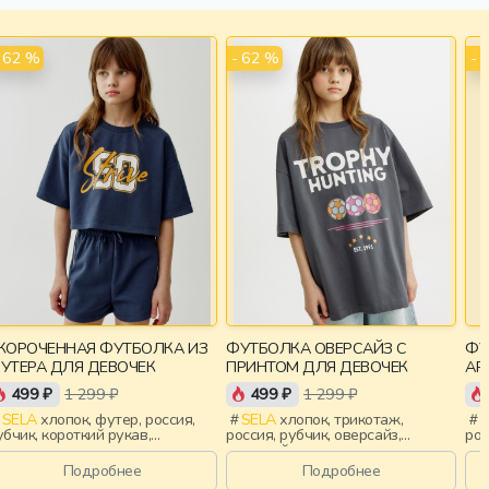
- 62 %
- 62 %
- 
КОРОЧЕННАЯ ФУТБОЛКА ИЗ
ФУТБОЛКА ОВЕРСАЙЗ С
ФУ
УТЕРА ДЛЯ ДЕВОЧЕК
ПРИНТОМ ДЛЯ ДЕВОЧЕК
AR
РЫ
499 ₽
1 299 ₽
499 ₽
1 299 ₽
SELA
хлопок, футер, россия,
SELA
хлопок, трикотаж,
S
убчик, короткий рукав,
россия, рубчик, оверсайз,
рос
короченные, короткие,
короткий рукав, прямые,
кор
вободные, принт, вырез,
короткие, свободные, принт,
выш
Подробнее
Подробнее
руглый вырез, девочки, дети
вырез, круглый вырез, девочки,
дев