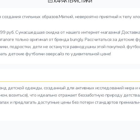
ХАРАКТЕРИСТИКИ
 создания стильных образов.Мягкий, невероятно приятный к телу хл
199 руб. Сумасшедшая скидка от нашего интернет-магазина! Доставк
каталоге только оригинал от бренда bungly. Рассчитаться за детские
ки, подростки, дети не останутся равнодушны этой покупкой. футбол
зать детские футболки оверсайз по удивительной цене!
ренд детской одежды, созданный для активных исследований мира и 
азмом, возиться), что идеально отражает беззаботную природу детств
тапах и предлагать доступные цены без потери стандартов премиальн