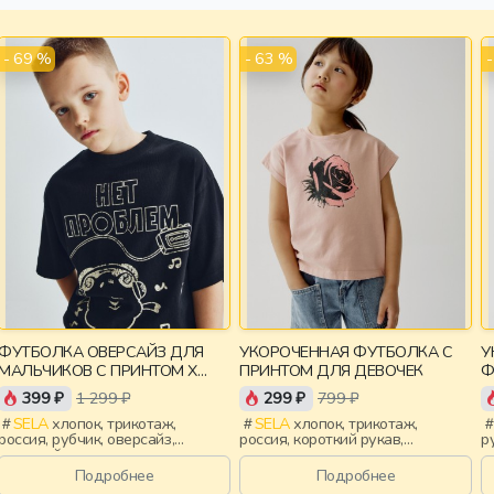
- 69 %
- 63 %
ФУТБОЛКА ОВЕРСАЙЗ ДЛЯ
УКОРОЧЕННАЯ ФУТБОЛКА С
У
МАЛЬЧИКОВ С ПРИНТОМ X
ПРИНТОМ ДЛЯ ДЕВОЧЕК
Ф
СМЕШАРИКИ
399 ₽
1 299 ₽
299 ₽
799 ₽
SELA
хлопок, трикотаж,
SELA
хлопок, трикотаж,
россия, рубчик, оверсайз,
россия, короткий рукав,
р
короткий рукав, прямые,
укороченные, короткие,
у
короткие, свободные, принт,
прилегающие, принт, вырез,
с
Подробнее
Подробнее
вырез, круглый вырез, мальчики,
круглый вырез, девочки, дети
к