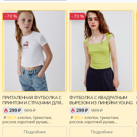
- 70 %
- 70 %
ПРИТАЛЕННАЯ ФУТБОЛКА С
ФУТБОЛКА С КВАДРАТНЫМ
ПРИНТОМ И СТРАЗАМИ ДЛЯ
ВЫРЕЗОМ ИЗ ЛИНЕЙКИ YOUNG
ДЕВОЧЕК
299 ₽
999 ₽
299 ₽
999 ₽
SELA
хлопок, трикотаж,
SELA
хлопок, трикотаж,
россия, короткий рукав,
россия, короткий рукав,
короткие, приталенные, принт,
короткие, прилегающие,
вырез, круглый вырез,
крылышки, вырез, девочки,
Подробнее
Подробнее
эластичные, девочки, дети
старшеклассники, дети