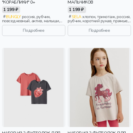
"КОРАБЛИКИ" 0+
МАЛЬЧИКОВ
1 199 ₽
1 199 ₽
BUNGLY
россия, рубчик,
SELA
хлопок, трикотаж, россия,
повседневный, актив, малыши,
рубчик, короткий рукав, прямые,
дети
короткие, однотон, свободные,
принт, вырез, круглый вырез,
Подробнее
Подробнее
повседневный, мальчики, дети