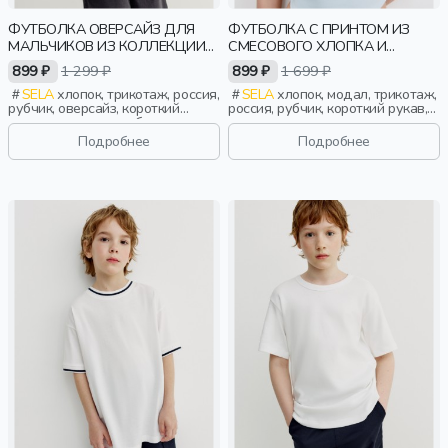
ФУТБОЛКА ОВЕРСАЙЗ ДЛЯ
ФУТБОЛКА С ПРИНТОМ ИЗ
МАЛЬЧИКОВ ИЗ КОЛЛЕКЦИИ
СМЕСОВОГО ХЛОПКА И
ART PEOPLE С ANGRY
МОДАЛА
899 ₽
1 299 ₽
899 ₽
1 699 ₽
BROTHERS 11
SELA
хлопок, трикотаж, россия,
SELA
хлопок, модал, трикотаж,
рубчик, оверсайз, короткий
россия, рубчик, короткий рукав,
рукав, короткие, свободные,
короткие, прилегающие, принт,
принт, вырез, круглый вырез,
вырез, круглый вырез, девочки,
Подробнее
Подробнее
винтаж, мальчики, дети
старшеклассники, дети