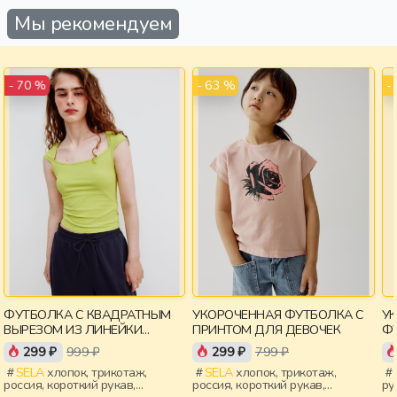
Мы рекомендуем
- 63 %
-
- 70 %
ФУТБОЛКА С КВАДРАТНЫМ
УКОРОЧЕННАЯ ФУТБОЛКА С
У
ВЫРЕЗОМ ИЗ ЛИНЕЙКИ
ПРИНТОМ ДЛЯ ДЕВОЧЕК
ФУ
YOUNG
299 ₽
999 ₽
299 ₽
799 ₽
SELA
хлопок, трикотаж,
SELA
хлопок, трикотаж,
россия, короткий рукав,
россия, короткий рукав,
ру
короткие, прилегающие,
укороченные, короткие,
ук