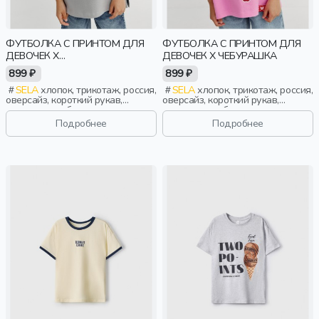
ФУТБОЛКА С ПРИНТОМ ДЛЯ
ФУТБОЛКА С ПРИНТОМ ДЛЯ
ДЕВОЧЕК X
ДЕВОЧЕК X ЧЕБУРАШКА
СОЮЗМУЛЬТФИЛЬМ
899 ₽
899 ₽
SELA
хлопок, трикотаж, россия,
SELA
хлопок, трикотаж, россия,
оверсайз, короткий рукав,
оверсайз, короткий рукав,
короткие, свободные, принт,
короткие, свободные, принт,
вырез, круглый вырез, отворот,
вырез, круглый вырез, отворот,
Подробнее
Подробнее
девочки, дети
девочки, дети