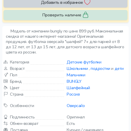
Добавить в избранное
Проверить наличие
Модель от компании bungly по цене 899 руб. Максимальная
скидка от нашего интернет-магазина! Оригинальная
продукция. футболка оверсайз "шалфей" 7+ для парней от 8
до 12 лет, от 13 до 15 лет, для детского возраста шалфейного
цвета из россии.
Категория
Детские футболки
Возраст
Школьники
,
подростки
и
дети
Пол
Мальчики
Бренд
BUNGLY
Цвет
Шалфейный
Страна
Россия
Особенности
Оверсайз
Подлинность
Оригинал
Обмен-возврат
Есть
Доставка
Курьер / самовывоз