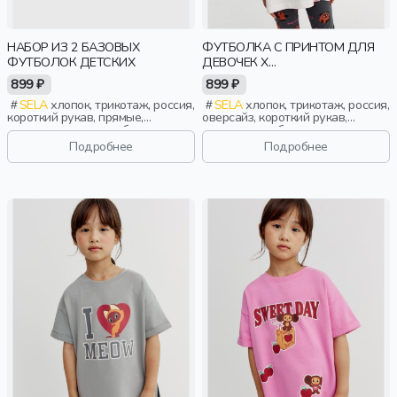
НАБОР ИЗ 2 БАЗОВЫХ
ФУТБОЛКА С ПРИНТОМ ДЛЯ
ФУТБОЛОК ДЕТСКИХ
ДЕВОЧЕК X
СОЮЗМУЛЬТФИЛЬМ
899 ₽
899 ₽
SELA
хлопок, трикотаж, россия,
SELA
хлопок, трикотаж, россия,
короткий рукав, прямые,
оверсайз, короткий рукав,
короткие, школа, свободные,
короткие, свободные, принт,
вырез, круглый вырез,
вырез, круглый вырез, отворот,
Подробнее
Подробнее
повседневный, спорт, мальчики,
девочки, дети
дети