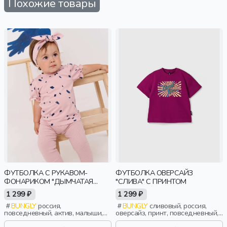
Похожие товары
ФУТБОЛКА С РУКАВОМ-
ФУТБОЛКА ОВЕРСАЙЗ
ФОНАРИКОМ "ДЫМЧАТАЯ
"СЛИВА" С ПРИНТОМ
РОЗА" 0+
1 299 ₽
1 299 ₽
BUNGLY
россия,
BUNGLY
сливовый, россия,
повседневный, актив, малыши,
оверсайз, принт, повседневный,
дети
девочки, малыши, дошкольники,
дети