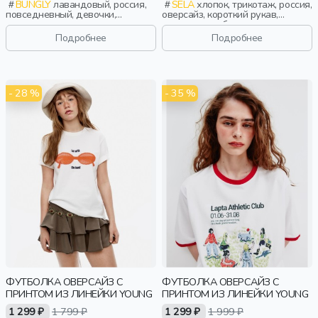
BUNGLY
лавандовый, россия,
SELA
хлопок, трикотаж, россия,
повседневный, девочки,
оверсайз, короткий рукав,
малыши, дошкольники, дети
короткие, свободные, принт,
вырез, круглый вырез, девочки,
Подробнее
Подробнее
старшеклассники, дети
- 28 %
- 35 %
ФУТБОЛКА ОВЕРСАЙЗ С
ФУТБОЛКА ОВЕРСАЙЗ С
ПРИНТОМ ИЗ ЛИНЕЙКИ YOUNG
ПРИНТОМ ИЗ ЛИНЕЙКИ YOUNG
1 299 ₽
1 799 ₽
1 299 ₽
1 999 ₽