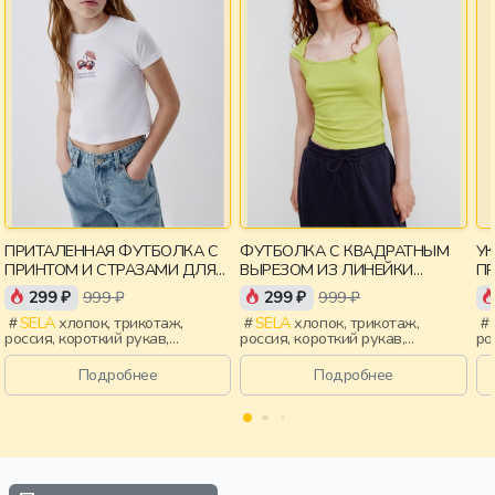
ПРИТАЛЕННАЯ ФУТБОЛКА С
ФУТБОЛКА С КВАДРАТНЫМ
У
ПРИНТОМ И СТРАЗАМИ ДЛЯ
ВЫРЕЗОМ ИЗ ЛИНЕЙКИ
П
ДЕВОЧЕК
YOUNG
299 ₽
999 ₽
299 ₽
999 ₽
SELA
хлопок, трикотаж,
SELA
хлопок, трикотаж,
россия, короткий рукав,
россия, короткий рукав,
ро
короткие, приталенные, принт,
короткие, прилегающие,
ук
вырез, круглый вырез,
крылышки, вырез, девочки,
пр
Подробнее
Подробнее
эластичные, девочки, дети
старшеклассники, дети
кр