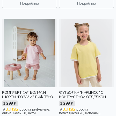
Подробнее
Подробнее
КОМПЛЕКТ ФУТБОЛКА И
ФУТБОЛКА "НАРЦИСС" С
ШОРТЫ "РОЗА" ИЗ РИФЛЕНОЙ
КОНТРАСТНОЙ ОТДЕЛКОЙ
ТКАНИ 0+
1 299 ₽
1 299 ₽
BUNGLY
россия, рифленые,
BUNGLY
россия,
актив, малыши, дети
повседневный, девочки,