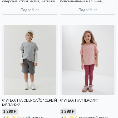
оверсайз, спорт, актив, мальчики,
повседневный, мальчики,
малыши, дошкольники, дети
школьники, подростки, дети
Подробнее
Подробнее
ФУТБОЛКА ОВЕРСАЙЗ "СЕРЫЙ
ФУТБОЛКА "ПЕРСИК"
МЕЛАНЖ"
1 299 ₽
1 299 ₽
BUNGLY
серый, меланж,
BUNGLY
персиковый, россия,