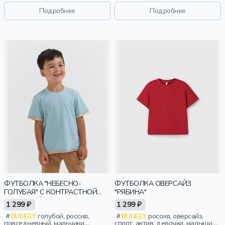
малыши, дошкольники, дети
Подробнее
Подробнее
ФУТБОЛКА "НЕБЕСНО-
ФУТБОЛКА ОВЕРСАЙЗ
ГОЛУБАЯ" С КОНТРАСТНОЙ
"РЯБИНА"
ОТДЕЛКОЙ
1 299 ₽
1 299 ₽
BUNGLY
голубой, россия,
BUNGLY
россия, оверсайз,
повседневный, мальчики,
спорт, актив, девочки, малыши,