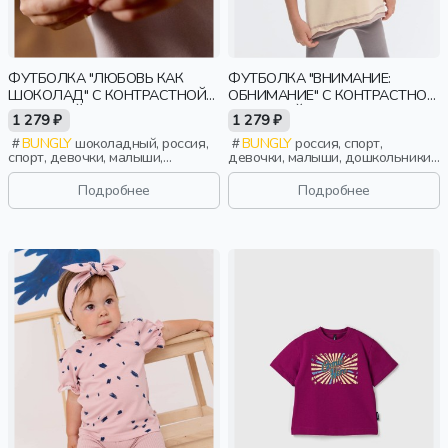
ФУТБОЛКА "ЛЮБОВЬ КАК
ФУТБОЛКА "ВНИМАНИЕ:
ШОКОЛАД" С КОНТРАСТНОЙ
ОБНИМАНИЕ" С КОНТРАСТНОЙ
ОТДЕЛКОЙ
ОТДЕЛКОЙ
1 279 ₽
1 279 ₽
BUNGLY
шоколадный, россия,
BUNGLY
россия, спорт,
спорт, девочки, малыши,
девочки, малыши, дошкольники,
дошкольники, дети
дети
Подробнее
Подробнее