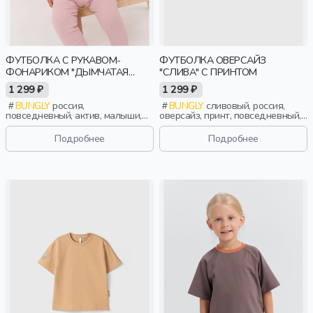
ФУТБОЛКА С РУКАВОМ-
ФУТБОЛКА ОВЕРСАЙЗ
ФОНАРИКОМ "ДЫМЧАТАЯ
"СЛИВА" С ПРИНТОМ
РОЗА" 0+
1 299 ₽
1 299 ₽
BUNGLY
россия,
BUNGLY
сливовый, россия,
повседневный, актив, малыши,
оверсайз, принт, повседневный,
дети
девочки, малыши, дошкольники,
дети
Подробнее
Подробнее