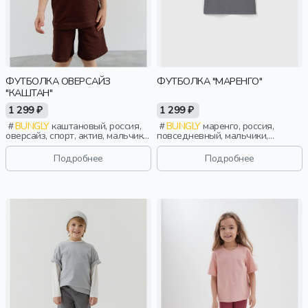
ФУТБОЛКА ОВЕРСАЙЗ
ФУТБОЛКА "МАРЕНГО"
"КАШТАН"
1 299 ₽
1 299 ₽
BUNGLY
каштановый, россия,
BUNGLY
маренго, россия,
оверсайз, спорт, актив, мальчики,
повседневный, мальчики,
малыши, дошкольники, дети
школьники, подростки, дети
Подробнее
Подробнее