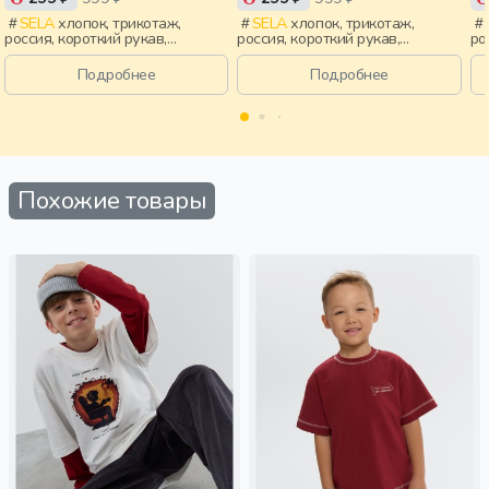
SELA
хлопок, трикотаж,
SELA
хлопок, трикотаж,
россия, короткий рукав,
россия, короткий рукав,
ро
короткие, приталенные, принт,
короткие, прилегающие,
ук
вырез, круглый вырез,
крылышки, вырез, девочки,
пр
Подробнее
Подробнее
эластичные, девочки, дети
старшеклассники, дети
кр
Похожие товары