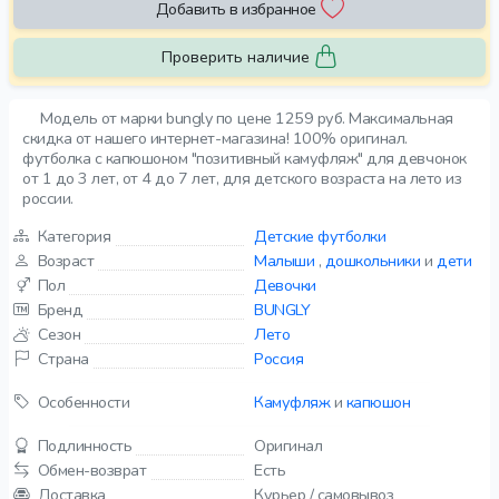
Добавить в избранное
Проверить наличие
Модель от марки bungly по цене 1259 руб. Максимальная
скидка от нашего интернет-магазина! 100% оригинал.
футболка с капюшоном "позитивный камуфляж" для девчонок
от 1 до 3 лет, от 4 до 7 лет, для детского возраста на лето из
россии.
Категория
Детские футболки
Возраст
Малыши
,
дошкольники
и
дети
Пол
Девочки
Бренд
BUNGLY
Сезон
Лето
Страна
Россия
Особенности
Камуфляж
и
капюшон
Подлинность
Оригинал
Обмен-возврат
Есть
Доставка
Курьер / самовывоз