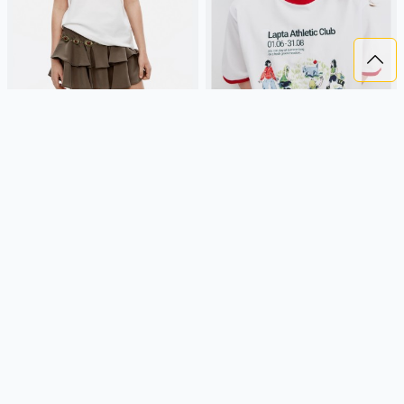
ФУТБОЛКА ОВЕРСАЙЗ С
ФУТБОЛКА ОВЕРСАЙЗ С
ПРИНТОМ ИЗ ЛИНЕЙКИ YOUNG
ПРИНТОМ ИЗ ЛИНЕЙКИ YOUNG
1 299 ₽
1 799 ₽
1 299 ₽
1 999 ₽
SELA
хлопок, трикотаж, россия,
SELA
хлопок, трикотаж, россия,
оверсайз, короткий рукав,
оверсайз, свободные, принт,
короткие, свободные, принт,
вырез, круглый вырез, девочки,
вырез, круглый вырез, девочки,
старшеклассники, дети
Подробнее
Подробнее
старшеклассники, дети