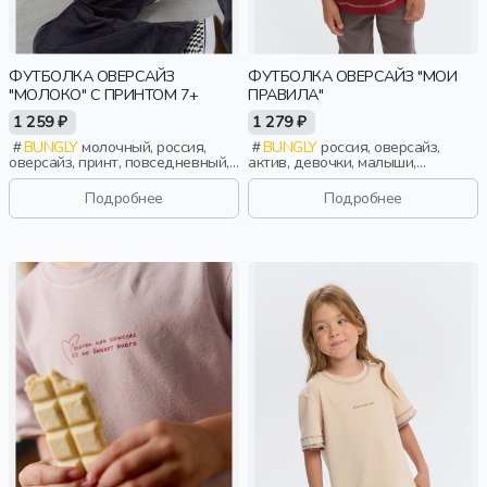
ФУТБОЛКА ОВЕРСАЙЗ
ФУТБОЛКА ОВЕРСАЙЗ "МОИ
"МОЛОКО" С ПРИНТОМ 7+
ПРАВИЛА"
1 259 ₽
1 279 ₽
BUNGLY
молочный, россия,
BUNGLY
россия, оверсайз,
оверсайз, принт, повседневный,
актив, девочки, малыши,
мальчики, школьники, подростки,
дошкольники, дети
дети
Подробнее
Подробнее