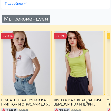
Подробнее
Мы рекомендуем
-
- 70 %
- 70 %
ПРИТАЛЕННАЯ ФУТБОЛКА С
ФУТБОЛКА С КВАДРАТНЫМ
У
ПРИНТОМ И СТРАЗАМИ ДЛЯ
ВЫРЕЗОМ ИЗ ЛИНЕЙКИ
П
ДЕВОЧЕК
YOUNG
299 ₽
999 ₽
299 ₽
999 ₽