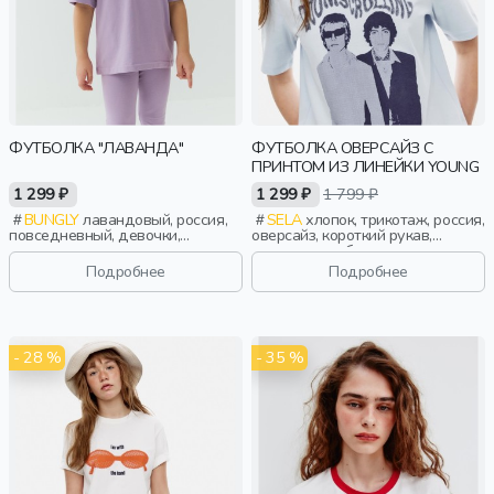
ФУТБОЛКА "ЛАВАНДА"
ФУТБОЛКА ОВЕРСАЙЗ С
ПРИНТОМ ИЗ ЛИНЕЙКИ YOUNG
1 299 ₽
1 299 ₽
1 799 ₽
BUNGLY
лавандовый, россия,
SELA
хлопок, трикотаж, россия,
повседневный, девочки,
оверсайз, короткий рукав,
малыши, дошкольники, дети
короткие, свободные, принт,
вырез, круглый вырез, девочки,
Подробнее
Подробнее
старшеклассники, дети
- 28 %
- 35 %