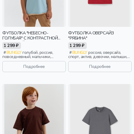
ФУТБОЛКА "НЕБЕСНО-
ФУТБОЛКА ОВЕРСАЙЗ
ГОЛУБАЯ" С КОНТРАСТНОЙ
"РЯБИНА"
ОТДЕЛКОЙ
1 299 ₽
1 299 ₽
BUNGLY
голубой, россия,
BUNGLY
россия, оверсайз,
повседневный, мальчики,
спорт, актив, девочки, малыши,
малыши, дошкольники, дети
дошкольники, дети
Подробнее
Подробнее