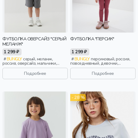
ФУТБОЛКА ОВЕРСАЙЗ "СЕРЫЙ
ФУТБОЛКА "ПЕРСИК"
МЕЛАНЖ"
1 299 ₽
1 299 ₽
BUNGLY
серый, меланж,
BUNGLY
персиковый, россия,
россия, оверсайз, мальчики,
повседневный, девочки,
малыши, дошкольники, дети
малыши, дошкольники, дети
Подробнее
Подробнее
- 28 %