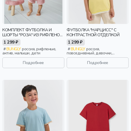
КОМПЛЕКТ ФУТБОЛКА И
ФУТБОЛКА "НАРЦИСС" С
ШОРТЫ "РОЗА" ИЗ РИФЛЕНОЙ
КОНТРАСТНОЙ ОТДЕЛКОЙ
ТКАНИ 0+
1 299 ₽
1 299 ₽
BUNGLY
россия, рифленые,
BUNGLY
россия,
актив, малыши, дети
повседневный, девочки,
малыши, дошкольники, дети
Подробнее
Подробнее