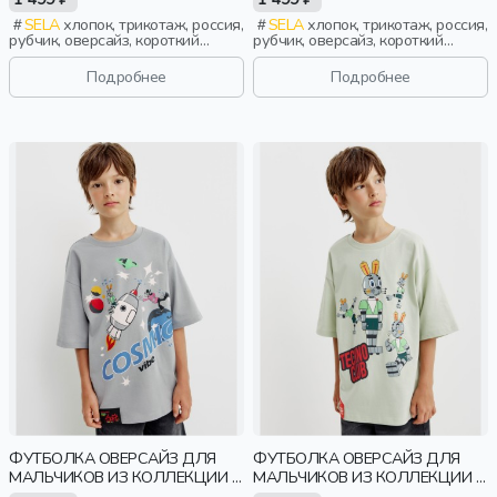
SELA
хлопок, трикотаж, россия,
SELA
хлопок, трикотаж, россия,
рубчик, оверсайз, короткий
рубчик, оверсайз, короткий
рукав, прямые, короткие, принт,
рукав, прямые, короткие, принт,
вырез, круглый вырез, девочки,
вырез, круглый вырез, девочки,
Подробнее
Подробнее
дети
дети
ФУТБОЛКА ОВЕРСАЙЗ ДЛЯ
ФУТБОЛКА ОВЕРСАЙЗ ДЛЯ
МАЛЬЧИКОВ ИЗ КОЛЛЕКЦИИ X
МАЛЬЧИКОВ ИЗ КОЛЛЕКЦИИ X
СОЮЗМУЛЬТФИЛЬМ
СОЮЗМУЛЬТФИЛЬМ