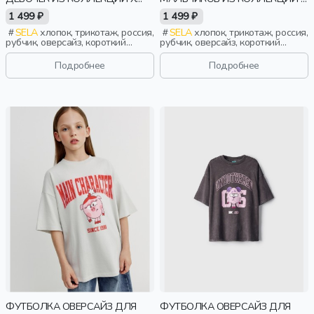
ЧЕБУРАШКА
ЧЕБУРАШКА
1 499 ₽
1 499 ₽
SELA
хлопок, трикотаж, россия,
SELA
хлопок, трикотаж, россия,
рубчик, оверсайз, короткий
рубчик, оверсайз, короткий
рукав, прямые, короткие, принт,
рукав, прямые, короткие,
вырез, круглый вырез, девочки,
свободные, принт, вырез,
Подробнее
Подробнее
дети
круглый вырез, мальчики, дети
ФУТБОЛКА ОВЕРСАЙЗ ДЛЯ
ФУТБОЛКА ОВЕРСАЙЗ ДЛЯ