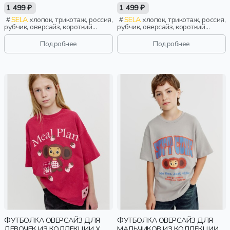
СОЮЗМУЛЬТФИЛЬМ
СОЮЗМУЛЬТФИЛЬМ
1 499 ₽
1 499 ₽
SELA
хлопок, трикотаж, россия,
SELA
хлопок, трикотаж, россия,
рубчик, оверсайз, короткий
рубчик, оверсайз, короткий
рукав, прямые, короткие,
рукав, прямые, короткие,
свободные, принт, вырез,
свободные, принт, вырез,
Подробнее
Подробнее
круглый вырез, мальчики, дети
круглый вырез, мальчики, дети
ФУТБОЛКА ОВЕРСАЙЗ ДЛЯ
ФУТБОЛКА ОВЕРСАЙЗ ДЛЯ
ДЕВОЧЕК ИЗ КОЛЛЕКЦИИ X
МАЛЬЧИКОВ ИЗ КОЛЛЕКЦИИ X