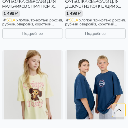
ФУТБОЛКА ОВЕРСАЙЗ ДЛЯ
ФУТБОЛКА ОВЕРСАЙЗ ДЛЯ
МАЛЬЧИКОВ С ПРИНТОМ X
ДЕВОЧЕК ИЗ КОЛЛЕКЦИИ X
СМЕШАРИКИ
ЧЕБУРАШКА
1 499 ₽
1 499 ₽
SELA
хлопок, трикотаж, россия,
SELA
хлопок, трикотаж, россия,
рубчик, оверсайз, короткий
рубчик, оверсайз, короткий
рукав, прямые, короткие,
рукав, прямые, короткие, принт,
свободные, принт, вырез,
вырез, круглый вырез, девочки,
Подробнее
Подробнее
круглый вырез, мальчики, дети
дети