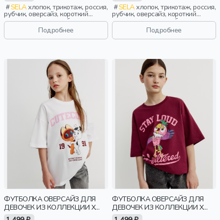
SELA
хлопок, трикотаж, россия,
SELA
хлопок, трикотаж, россия,
рубчик, оверсайз, короткий
рубчик, оверсайз, короткий
рукав, короткие, свободные,
рукав, короткие, свободные,
принт, вырез, круглый вырез,
принт, вырез, круглый вырез,
Подробнее
Подробнее
мальчики, дети
мальчики, дети
ФУТБОЛКА ОВЕРСАЙЗ ДЛЯ
ФУТБОЛКА ОВЕРСАЙЗ ДЛЯ
ДЕВОЧЕК ИЗ КОЛЛЕКЦИИ X
ДЕВОЧЕК ИЗ КОЛЛЕКЦИИ X
СОЮЗМУЛЬТФИЛЬМ
СОЮЗМУЛЬТФИЛЬМ
1 499 ₽
1 499 ₽