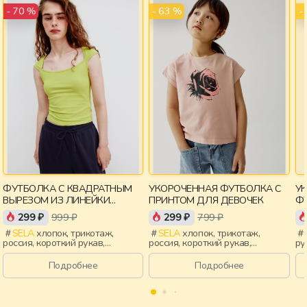
- 63 %
-
- 70 %
ФУТБОЛКА С КВАДРАТНЫМ
УКОРОЧЕННАЯ ФУТБОЛКА С
У
ВЫРЕЗОМ ИЗ ЛИНЕЙКИ
ПРИНТОМ ДЛЯ ДЕВОЧЕК
ФУ
YOUNG
299 ₽
999 ₽
299 ₽
799 ₽
SELA
хлопок, трикотаж,
SELA
хлопок, трикотаж,
россия, короткий рукав,
россия, короткий рукав,
ру
короткие, прилегающие,
укороченные, короткие,
ук
крылышки, вырез, девочки,
прилегающие, принт, вырез,
св
Подробнее
Подробнее
старшеклассники, дети
круглый вырез, девочки, дети
кр