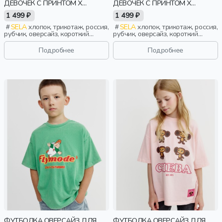
ДЕВОЧЕК С ПРИНТОМ X
ДЕВОЧЕК С ПРИНТОМ X
СМЕШАРИКИ
СМЕШАРИКИ
1 499 ₽
1 499 ₽
SELA
хлопок, трикотаж, россия,
SELA
хлопок, трикотаж, россия,
рубчик, оверсайз, короткий
рубчик, оверсайз, короткий
рукав, прямые, короткие,
рукав, прямые, короткие,
свободные, принт, вырез,
свободные, принт, вырез,
Подробнее
Подробнее
круглый вырез, девочки, дети
круглый вырез, девочки, дети
ФУТБОЛКА ОВЕРСАЙЗ ДЛЯ
ФУТБОЛКА ОВЕРСАЙЗ ДЛЯ