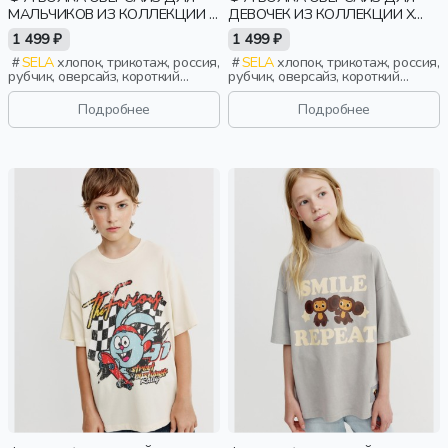
МАЛЬЧИКОВ ИЗ КОЛЛЕКЦИИ X
ДЕВОЧЕК ИЗ КОЛЛЕКЦИИ X
СОЮЗМУЛЬТФИЛЬМ
ЧЕБУРАШКА
1 499 ₽
1 499 ₽
SELA
хлопок, трикотаж, россия,
SELA
хлопок, трикотаж, россия,
рубчик, оверсайз, короткий
рубчик, оверсайз, короткий
рукав, прямые, короткие,
рукав, прямые, короткие, принт,
свободные, принт, вырез,
вырез, круглый вырез, девочки,
Подробнее
Подробнее
круглый вырез, мальчики, дети
дети