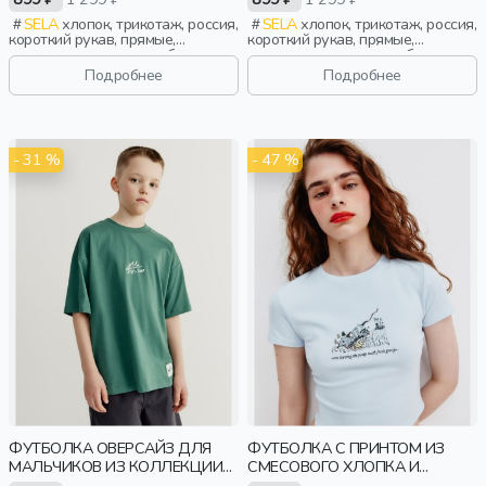
SELA
хлопок, трикотаж, россия,
SELA
хлопок, трикотаж, россия,
короткий рукав, прямые,
короткий рукав, прямые,
короткие, манжета, свободные,
короткие, манжета, свободные,
принт, вырез, круглый вырез,
принт, вырез, круглый вырез,
Подробнее
Подробнее
винтаж, мальчики, дети
винтаж, мальчики, дети
- 31 %
- 47 %
ФУТБОЛКА ОВЕРСАЙЗ ДЛЯ
ФУТБОЛКА С ПРИНТОМ ИЗ
МАЛЬЧИКОВ ИЗ КОЛЛЕКЦИИ
СМЕСОВОГО ХЛОПКА И
ART PEOPLE С ANGRY
МОДАЛА