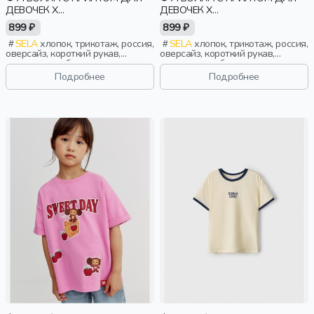
ДЕВОЧЕК X
ДЕВОЧЕК X
СОЮЗМУЛЬТФИЛЬМ
СОЮЗМУЛЬТФИЛЬМ
899 ₽
899 ₽
SELA
хлопок, трикотаж, россия,
SELA
хлопок, трикотаж, россия,
оверсайз, короткий рукав,
оверсайз, короткий рукав,
короткие, свободные, принт,
короткие, свободные, принт,
вырез, круглый вырез, отворот,
вырез, круглый вырез, отворот,
Подробнее
Подробнее
девочки, дети
девочки, дети