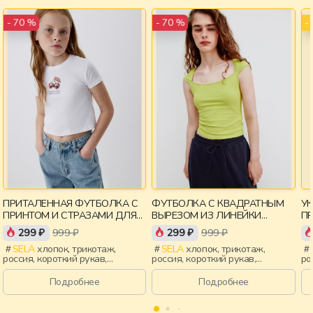
-
- 70 %
- 70 %
ПРИТАЛЕННАЯ ФУТБОЛКА С
ФУТБОЛКА С КВАДРАТНЫМ
У
ПРИНТОМ И СТРАЗАМИ ДЛЯ
ВЫРЕЗОМ ИЗ ЛИНЕЙКИ
П
ДЕВОЧЕК
YOUNG
299 ₽
999 ₽
299 ₽
999 ₽
SELA
хлопок, трикотаж,
SELA
хлопок, трикотаж,
россия, короткий рукав,
россия, короткий рукав,
ро
короткие, приталенные, принт,
короткие, прилегающие,
ук
вырез, круглый вырез,
крылышки, вырез, девочки,
пр
Подробнее
Подробнее
эластичные, девочки, дети
старшеклассники, дети
кр