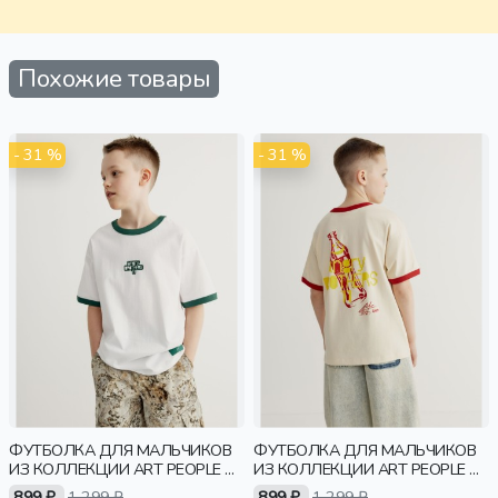
Похожие товары
- 31 %
- 31 %
ФУТБОЛКА ДЛЯ МАЛЬЧИКОВ
ФУТБОЛКА ДЛЯ МАЛЬЧИКОВ
ИЗ КОЛЛЕКЦИИ ART PEOPLE С
ИЗ КОЛЛЕКЦИИ ART PEOPLE С
ANGRY BROTHERS 11
ANGRY BROTHERS 11
899 ₽
1 299 ₽
899 ₽
1 299 ₽