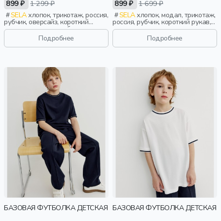
899 ₽
1 299 ₽
899 ₽
1 699 ₽
BROTHERS 11
SELA
хлопок, трикотаж, россия,
SELA
хлопок, модал, трикотаж,
рубчик, оверсайз, короткий
россия, рубчик, короткий рукав,
рукав, короткие, свободные,
короткие, прилегающие, принт,
принт, вырез, круглый вырез,
вырез, круглый вырез, девочки,
Подробнее
Подробнее
винтаж, мальчики, дети
старшеклассники, дети
БАЗОВАЯ ФУТБОЛКА ДЕТСКАЯ
БАЗОВАЯ ФУТБОЛКА ДЕТСКАЯ