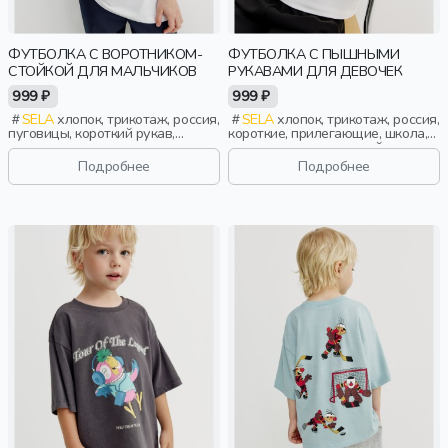
ФУТБОЛКА С ВОРОТНИКОМ-
ФУТБОЛКА С ПЫШНЫМИ
СТОЙКОЙ ДЛЯ МАЛЬЧИКОВ
РУКАВАМИ ДЛЯ ДЕВОЧЕК
999 ₽
999 ₽
SELA
хлопок, трикотаж, россия,
SELA
хлопок, трикотаж, россия,
пуговицы, короткий рукав,
короткие, прилегающие, школа,
прямые, короткие, застежка,
пышные, вырез, круглый вырез,
ворот, школа, свободные,
девочки, дети
Подробнее
Подробнее
воротник, воротник-стойка,
мальчики, дети