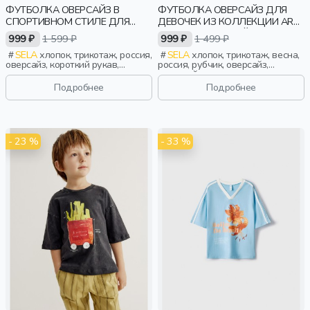
ФУТБОЛКА ОВЕРСАЙЗ В
ФУТБОЛКА ОВЕРСАЙЗ ДЛЯ
СПОРТИВНОМ СТИЛЕ ДЛЯ
ДЕВОЧЕК ИЗ КОЛЛЕКЦИИ ART
ДЕВОЧЕК
PEOPLE С АВРОРОЙ
999 ₽
1 599 ₽
999 ₽
1 499 ₽
ЕФИМОВОЙ
SELA
хлопок, трикотаж, россия,
SELA
хлопок, трикотаж, весна,
оверсайз, короткий рукав,
россия, рубчик, оверсайз,
прямые, короткие, разрез, принт,
короткий рукав, прямые,
воротник, спорт, девочки, дети
короткие, бант, свободные,
Подробнее
Подробнее
клетка, принт, вырез, круглый
вырез, девочки, дети
- 23 %
- 33 %