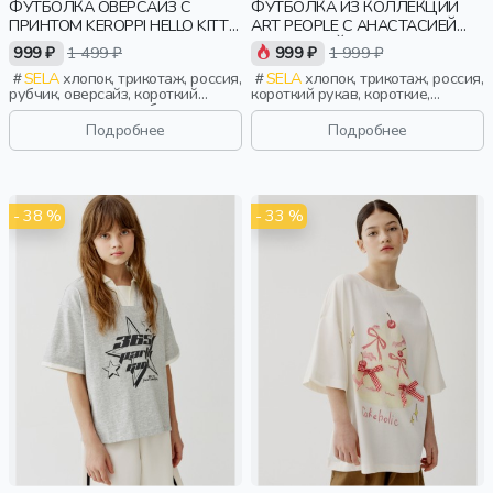
ФУТБОЛКА ОВЕРСАЙЗ С
ФУТБОЛКА ИЗ КОЛЛЕКЦИИ
ПРИНТОМ KEROPPI HELLO KITTY
ART PEOPLE С АНАСТАСИЕЙ
ДЛЯ МАЛЬЧИКОВ
РЫБАКОВОЙ
999 ₽
1 499 ₽
999 ₽
1 999 ₽
SELA
хлопок, трикотаж, россия,
SELA
хлопок, трикотаж, россия,
рубчик, оверсайз, короткий
короткий рукав, короткие,
рукав, короткие, свободные,
прилегающие, принт, вышивка,
принт, вырез, круглый вырез,
вырез, круглый вырез, девочки,
Подробнее
Подробнее
мальчики, дети
старшеклассники, дети
- 38 %
- 33 %