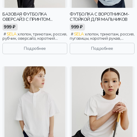
БАЗОВАЯ ФУТБОЛКА
ФУТБОЛКА С ВОРОТНИКОМ-
ОВЕРСАЙЗ С ПРИНТОМ
СТОЙКОЙ ДЛЯ МАЛЬЧИКОВ
ДЕТСКАЯ
999 ₽
999 ₽
SELA
хлопок, трикотаж, россия,
SELA
хлопок, трикотаж, россия,
рубчик, оверсайз, короткий
пуговицы, короткий рукав,
рукав, короткие, школа, однотон,
прямые, короткие, застежка,
свободные, принт, вырез,
ворот, школа, свободные,
Подробнее
Подробнее
круглый вырез, девочки, дети
воротник, воротник-стойка,
мальчики, дети