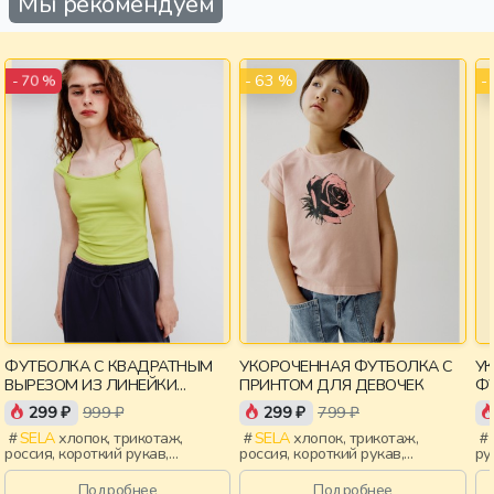
Мы рекомендуем
- 63 %
-
- 70 %
ФУТБОЛКА С КВАДРАТНЫМ
УКОРОЧЕННАЯ ФУТБОЛКА С
У
ВЫРЕЗОМ ИЗ ЛИНЕЙКИ
ПРИНТОМ ДЛЯ ДЕВОЧЕК
ФУ
YOUNG
299 ₽
999 ₽
299 ₽
799 ₽
SELA
хлопок, трикотаж,
SELA
хлопок, трикотаж,
россия, короткий рукав,
россия, короткий рукав,
ру
короткие, прилегающие,
укороченные, короткие,
ук
крылышки, вырез, девочки,
прилегающие, принт, вырез,
св
Подробнее
Подробнее