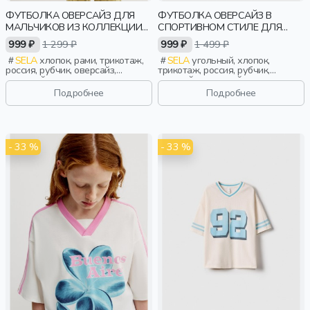
ФУТБОЛКА ОВЕРСАЙЗ ДЛЯ
ФУТБОЛКА ОВЕРСАЙЗ В
МАЛЬЧИКОВ ИЗ КОЛЛЕКЦИИ
СПОРТИВНОМ СТИЛЕ ДЛЯ
ART PEOPLE С «ОБЩЕСТВОМ
ДЕВОЧЕК
999 ₽
1 299 ₽
999 ₽
1 499 ₽
ЮНЫХ АРХИТЕКТОРОВ»
SELA
хлопок, рами, трикотаж,
SELA
угольный, хлопок,
россия, рубчик, оверсайз,
трикотаж, россия, рубчик,
короткий рукав, прямые,
оверсайз, короткий рукав,
короткие, свободные, принт,
прямые, короткие, принт, вырез,
Подробнее
Подробнее
вырез, круглый вырез, мальчики,
спорт, девочки, дети
дети
- 33 %
- 33 %