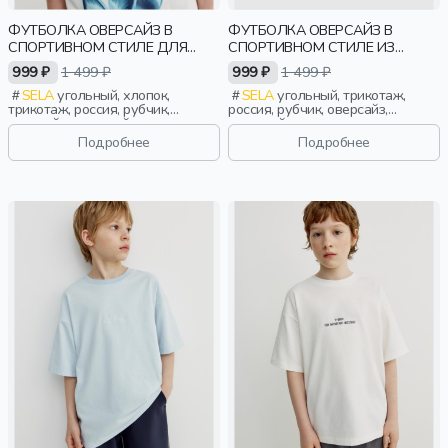
ФУТБОЛКА ОВЕРСАЙЗ В
ФУТБОЛКА ОВЕРСАЙЗ В
СПОРТИВНОМ СТИЛЕ ДЛЯ
СПОРТИВНОМ СТИЛЕ ИЗ
ДЕВОЧЕК
СЕТКИ ДЛЯ ДЕВОЧЕК
999 ₽
1 499 ₽
999 ₽
1 499 ₽
SELA
угольный, хлопок,
SELA
угольный, трикотаж,
трикотаж, россия, рубчик,
россия, рубчик, оверсайз,
оверсайз, короткий рукав,
короткий рукав, прямые,
прямые, короткие, принт, вырез,
короткие, принт, вырез, спорт,
Подробнее
Подробнее
спорт, девочки, дети
девочки, дети