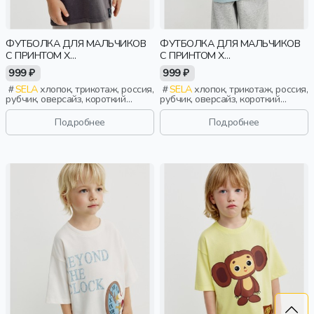
ФУТБОЛКА ДЛЯ МАЛЬЧИКОВ
ФУТБОЛКА ДЛЯ МАЛЬЧИКОВ
С ПРИНТОМ X
С ПРИНТОМ X
СОЮЗМУЛЬТФИЛЬМ
СОЮЗМУЛЬТФИЛЬМ
999 ₽
999 ₽
SELA
хлопок, трикотаж, россия,
SELA
хлопок, трикотаж, россия,
рубчик, оверсайз, короткий
рубчик, оверсайз, короткий
рукав, прямые, короткие,
рукав, прямые, короткие,
свободные, принт, вырез,
свободные, принт, вырез,
Подробнее
Подробнее
круглый вырез, мальчики, дети
круглый вырез, мальчики, дети