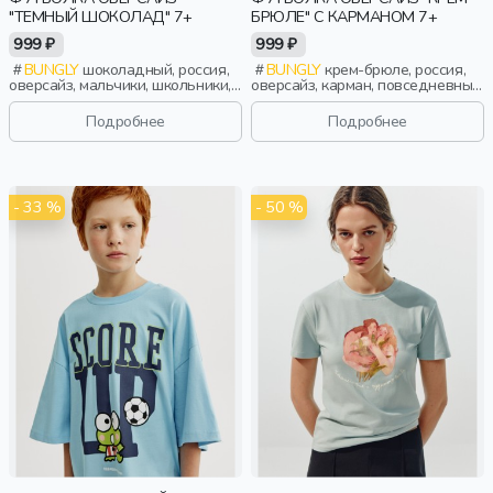
"ТЕМНЫЙ ШОКОЛАД" 7+
БРЮЛЕ" С КАРМАНОМ 7+
999 ₽
999 ₽
BUNGLY
шоколадный, россия,
BUNGLY
крем-брюле, россия,
оверсайз, мальчики, школьники,
оверсайз, карман, повседневный,
подростки, дети
мальчики, школьники, подростки,
дети
Подробнее
Подробнее
- 33 %
- 50 %