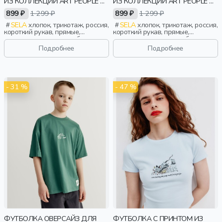
ИЗ КОЛЛЕКЦИИ ART PEOPLE С
ИЗ КОЛЛЕКЦИИ ART PEOPLE С
ANGRY BROTHERS 11
ANGRY BROTHERS 11
899 ₽
1 299 ₽
899 ₽
1 299 ₽
SELA
хлопок, трикотаж, россия,
SELA
хлопок, трикотаж, россия,
короткий рукав, прямые,
короткий рукав, прямые,
короткие, манжета, свободные,
короткие, манжета, свободные,
принт, вырез, круглый вырез,
принт, вырез, круглый вырез,
Подробнее
Подробнее
винтаж, мальчики, дети
винтаж, мальчики, дети
- 31 %
- 47 %
ФУТБОЛКА ОВЕРСАЙЗ ДЛЯ
ФУТБОЛКА С ПРИНТОМ ИЗ