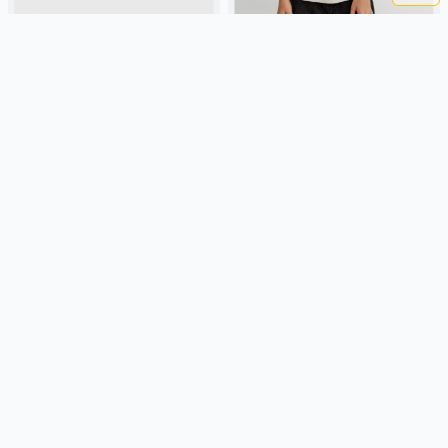
ФУТБОЛКА ОВЕРСАЙЗ С
ФУТБОЛКА С ПРИНТОМ ДЛЯ
ПРИНТОМ ДЛЯ МАЛЬЧИКОВ
МАЛЬЧИКОВ
899 ₽
899 ₽
SELA
хлопок, трикотаж, россия,
SELA
хлопок, трикотаж, россия,
рубчик, оверсайз, короткий
короткий рукав, прямые,
рукав, короткие, свободные,
короткие, манжета, свободные,
принт, вырез, круглый вырез,
принт, вырез, круглый вырез,
Подробнее
Подробнее
мальчики, дети
мальчики, дети