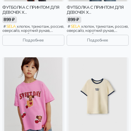
ФУТБОЛКА С ПРИНТОМ ДЛЯ
ФУТБОЛКА С ПРИНТОМ ДЛЯ
ДЕВОЧЕК X
ДЕВОЧЕК X
СОЮЗМУЛЬТФИЛЬМ
СОЮЗМУЛЬТФИЛЬМ
899 ₽
899 ₽
SELA
хлопок, трикотаж, россия,
SELA
хлопок, трикотаж, россия,
оверсайз, короткий рукав,
оверсайз, короткий рукав,
короткие, свободные, принт,
короткие, свободные, принт,
вырез, круглый вырез, отворот,
вырез, круглый вырез, отворот,
Подробнее
Подробнее
девочки, дети
девочки, дети