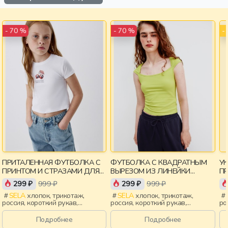
-
- 70 %
- 70 %
ПРИТАЛЕННАЯ ФУТБОЛКА С
ФУТБОЛКА С КВАДРАТНЫМ
У
ПРИНТОМ И СТРАЗАМИ ДЛЯ
ВЫРЕЗОМ ИЗ ЛИНЕЙКИ
П
ДЕВОЧЕК
YOUNG
299 ₽
999 ₽
299 ₽
999 ₽
SELA
хлопок, трикотаж,
SELA
хлопок, трикотаж,
россия, короткий рукав,
россия, короткий рукав,
ро
короткие, приталенные, принт,
короткие, прилегающие,
ук
вырез, круглый вырез,
крылышки, вырез, девочки,
пр
Подробнее
Подробнее
эластичные, девочки, дети
старшеклассники, дети
кр