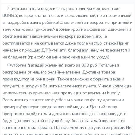
Лимитированная модель с очаровательным медвежонком
BUNGLY, которая станет не только эксклюзивной, но и незаменимой
в гардеробе вашего ребёнка! Эластичный и невероятно приятный к
телу хлопковый трикотаж.Удобный крой не сковывает движения и
обеспечивает максимальный комфорт во время игр.Не
растягивается и не скатывается даже после частых стирок.Принт
нанесен с помощью ДТФ-печати, благодаря чему не трескается и
не бледнеет (при соблюдении рекомендаций по уходу).
Футболка "загадай желание" всего за 899 руб. Тотальная
распродажа от нашего онлайн-магазина! Доставка товара
производится из рук в руки. Также возможно оформить заказ и
получить в шоуруме Вашего населенного пункта. У нас в коллекции
исключительно оригинальная продукция от компании bungly.
Рассчитаться за детские футболки можно по факту доставки и
примерки/проверки представленной модели. Данный товар
прекрасно подойдет для девчонок. малыши, дошкольники, дети
будут довольны этой покупкой. футболка "загадай желание" из
качественного материала. Данная модель поступила из россии. Не
потеряйте возможность купить детские футболки по сладкой цене!