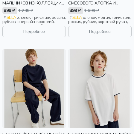
МАЛЬЧИКОВ ИЗ КОЛЛЕКЦИИ
СМЕСОВОГО ХЛОПКА И
ART PEOPLE С ANGRY
МОДАЛА
899 ₽
1 299 ₽
899 ₽
1 699 ₽
BROTHERS 11
SELA
хлопок, трикотаж, россия,
SELA
хлопок, модал, трикотаж,
рубчик, оверсайз, короткий
россия, рубчик, короткий рукав,
рукав, короткие, свободные,
короткие, прилегающие, принт,
принт, вырез, круглый вырез,
вырез, круглый вырез, девочки,
Подробнее
Подробнее
винтаж, мальчики, дети
старшеклассники, дети