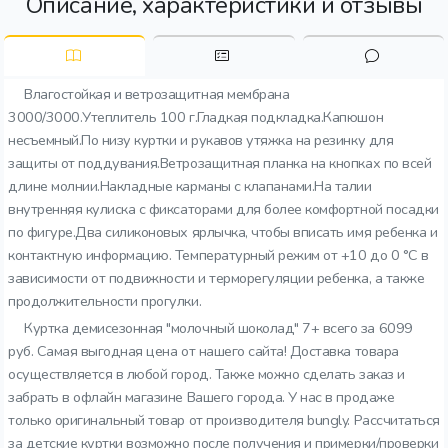
Описание, характеристики и отзывы
Влагостойкая и ветрозащитная мембрана
3000/3000.Утеплитель 100 г.Гладкая подкладка.Капюшон
несъемный.По низу куртки и рукавов утяжка на резинку для
защиты от поддувания.Ветрозащитная планка на кнопках по всей
длине молнии.Накладные карманы с клапанами.На талии
внутренняя кулиска с фиксаторами для более комфортной посадки
по фигуре.Два силиконовых ярлычка, чтобы вписать имя ребенка и
контактную информацию. Температурный режим от +10 до 0 °C в
зависимости от подвижности и терморегуляции ребенка, а также
продолжительности прогулки.
Куртка демисезонная "молочный шоколад" 7+ всего за 6099
руб. Самая выгодная цена от нашего сайта! Доставка товара
осуществляется в любой город. Также можно сделать заказ и
забрать в офлайн магазине Вашего города. У нас в продаже
только оригинальный товар от производителя bungly. Рассчитаться
за детские куртки возможно после получения и примерки/проверки