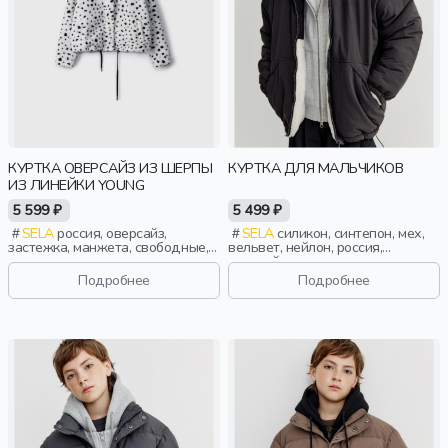
КУРТКА ОВЕРСАЙЗ ИЗ ШЕРПЫ
КУРТКА ДЛЯ МАЛЬЧИКОВ
ИЗ ЛИНЕЙКИ YOUNG
5 599 ₽
5 499 ₽
SELA
россия, оверсайз,
SELA
силикон, синтепон, мех,
застежка, манжета, свободные,
вельвет, нейлон, россия,
прорези, карман, кулиска,
оверсайз, длинные, капюшон,
воротник, воротник-стойка,
застежка, двухсторонние,
Подробнее
Подробнее
девочки, старшеклассники, дети
клапан, манжета, свободные,
прорези, принт, карман,
непромокаемые, эластичные,
мальчики, дети