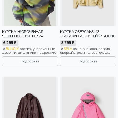
КУРТКА УКОРОЧЕННАЯ
КУРТКА ОВЕРСАЙЗ ИЗ
"СЕВЕРНОЕ СИЯНИЕ" 7+
ЭКОКОЖИ ИЗ ЛИНЕЙКИ YOUNG
6 299 ₽
5 799 ₽
BUNGLY
россия, укороченные,
SELA
кожа, экокожа, россия,
девочки, школьники, подростки,
оверсайз, резинка, застежка,
дети
кнопки, клапан, свободные,
прорези, карман, воротник, пояс,
Подробнее
Подробнее
воротник-стойка, девочки,
старшеклассники, дети