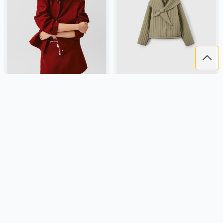
ТВИЛОВАЯ КУРТКА ОВЕРСАЙЗ
УТЕПЛЕННАЯ СТЕГАНАЯ
ИЗ ЛИНЕЙКИ YOUNG
КУРТКА С ШАРФОМ ИЗ
ЛИНЕЙКИ YOUNG
5 299 ₽
5 299 ₽
SELA
хлопок, твил, россия,
SELA
россия, пуговицы,
оверсайз, прямые, кнопки,
прямые, застежка, утепленные,
клапан, свободные, карман,
стеганые, кнопки, кулиска,
воротник, пояс, воротник-стойка,
воротник, эластичные, воротник-
Подробнее
Подробнее
девочки, старшеклассники, дети
стойка, девочки,
старшеклассники, дети
- 30 %