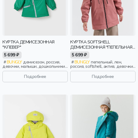
КУРТКА ДЕМИСЕЗОННАЯ
КУРТКА SOFTSHELL
"КЛЕВЕР"
ДЕМИСЕЗОННАЯ "ПЕПЕЛЬНАЯ
РОЗА" 7+
5 699 ₽
5 699 ₽
BUNGLY
демисезон, россия,
BUNGLY
пепельный, лен,
девочки, малыши, дошкольники,
россия, softshell, актив, девочки,
дети
школьники, подростки, дети
Подробнее
Подробнее