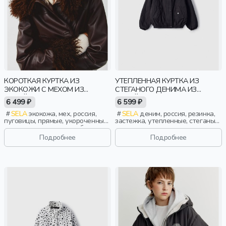
КОРОТКАЯ КУРТКА ИЗ
УТЕПЛЕННАЯ КУРТКА ИЗ
ЭКОКОЖИ С МЕХОМ ИЗ
СТЕГАНОГО ДЕНИМА ИЗ
ЛИНЕЙКИ YOUNG
ЛИНЕЙКИ YOUNG
6 499 ₽
6 599 ₽
SELA
экокожа, мех, россия,
SELA
деним, россия, резинка,
пуговицы, прямые, укороченные,
застежка, утепленные, стеганые,
короткие, застежка, свободные,
кнопки, клапан, манжета,
карман, воротник, пояс,
свободные, воротник, объемные,
Подробнее
Подробнее
объемные, девочки,
воротник-стойка, девочки,
старшеклассники, дети
старшеклассники, дети