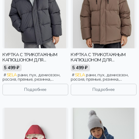
КУРТКА С ТРИКОТАЖНЫМ
КУРТКА С ТРИКОТАЖНЫМ
КАПЮШОНОМ ДЛЯ
КАПЮШОНОМ ДЛЯ
МАЛЬЧИКОВ
МАЛЬЧИКОВ
5 499 ₽
5 499 ₽
SELA
рами, пух, демисезон,
SELA
рами, пух, демисезон,
россия, прямые, резинка,
россия, прямые, резинка,
длинные, капюшон, застежка,
длинные, капюшон, застежка,
стеганые, кнопки, стопперы,
стеганые, кнопки, стопперы,
Подробнее
Подробнее
манжета, свободные, прорези,
манжета, свободные, прорези,
непромокаемые, кулиска,
непромокаемые, кулиска,
воротник, объемные, эластичные,
воротник, объемные, эластичные,
воротник-стойка, мальчики, дети
воротник-стойка, мальчики, дети