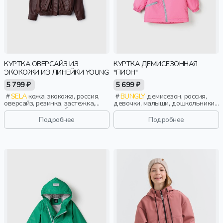
КУРТКА ОВЕРСАЙЗ ИЗ
КУРТКА ДЕМИСЕЗОННАЯ
ЭКОКОЖИ ИЗ ЛИНЕЙКИ YOUNG
"ПИОН"
5 799 ₽
5 699 ₽
SELA
кожа, экокожа, россия,
BUNGLY
демисезон, россия,
оверсайз, резинка, застежка,
девочки, малыши, дошкольники,
кнопки, клапан, свободные,
дети
прорези, карман, воротник, пояс,
Подробнее
Подробнее
воротник-стойка, девочки,
старшеклассники, дети