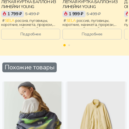
ЛЕГКАЯ КУРТКА БАЛЛОН ИЗ
ЛЕГКАЯ КУРТКА БАЛЛОН ИЗ
Д
ЛИНЕЙКИ YOUNG
ЛИНЕЙКИ YOUNG
ОВ
Y
1 799 ₽
5 499 ₽
1 999 ₽
5 499 ₽
SELA
россия, пуговицы,
SELA
россия, пуговицы,
короткие, манжета, прорези,
короткие, манжета, прорези,
пу
воротник, сборки, объемные,
воротник, сборки, объемные,
св
воротник-стойка, девочки,
воротник-стойка, девочки,
об
Подробнее
Подробнее
старшеклассники, дети
старшеклассники, дети
ст
Похожие товары