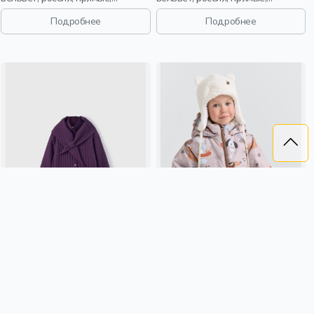
застежка, кнопки, клапан,
длинные, застежка, утепленные,
стопперы, манжета, свободные,
стеганые, кнопки, клапан,
Подробнее
Подробнее
клетка, воротник, девочки, дети
манжета, свободные, кулиска,
воротник, объемные, вытачки,
девочки, дети
УТЕПЛЕННАЯ СТЕГАНАЯ
КУРТКА ДЕМИСЕЗОННАЯ "МОЙ
КУРТКА С ШАРФОМ ИЗ
ЩЕНОК/БЕЖ" 0+
ЛИНЕЙКИ YOUNG
5 299 ₽
4 479 ₽
SELA
россия, пуговицы,
BUNGLY
демисезон, россия,