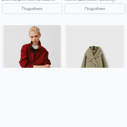
застежка, стеганые, клапан,
прямые, длинные, длинный
манжета, свободные,
рукав, капюшон, застежка,
Подробнее
Подробнее
непромокаемые, воротник,
кнопки, клапан, манжета,
фактурные, объемные, воротник-
свободные, воротник, объемные,
стойка, вафельные, девочки,
воротник-стойка, мальчики, дети
дети
ТВИЛОВАЯ КУРТКА ОВЕРСАЙЗ
УТЕПЛЕННАЯ СТЕГАНАЯ
ИЗ ЛИНЕЙКИ YOUNG
КУРТКА С ШАРФОМ ИЗ
ЛИНЕЙКИ YOUNG
5 299 ₽
5 299 ₽
SELA
хлопок, твил, россия,
SELA
россия, пуговицы,