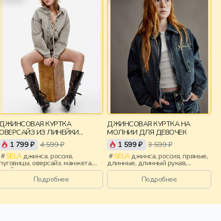
ДЖИНСОВАЯ КУРТКА
ДЖИНСОВАЯ КУРТКА НА
ОВЕРСАЙЗ ИЗ ЛИНЕЙКИ
МОЛНИИ ДЛЯ ДЕВОЧЕК
YOUNG
1 799 ₽
4 599 ₽
1 599 ₽
3 599 ₽
SELA
джинса, россия,
SELA
джинса, россия, прямые,
пуговицы, оверсайз, манжета,
длинные, длинный рукав,
свободные, прорези, воротник,
молния, кнопки, манжета,
объемные, девочки,
свободные, прорези, воротник,
Подробнее
Подробнее
старшеклассники, дети
девочки, дети