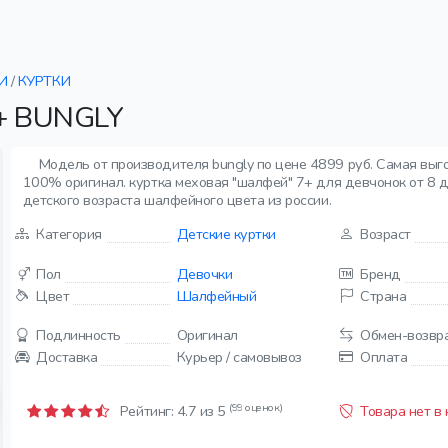
И
/
КУРТКИ
+ BUNGLY
Модель от производителя bungly по цене 4899 руб. Самая выго
100% оригинал. куртка меховая "шалфей" 7+ для девчонок от 8 до
детского возраста шалфейного цвета из россии.
Категория
Детские куртки
Возраст
Пол
Девочки
Бренд
Цвет
Шалфейный
Страна
Подлинность
Оригинал
Обмен-возвр
Доставка
Курьер / самовывоз
Оплата
(99 оценок)
Рейтинг:
4.7
из 5
Товара нет в