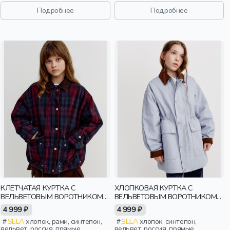
клапан, манжета, свободные,
резинка, утепленные, кнопки,
карман, кулиска, объемные,
клапан, манжета, свободные,
Подробнее
Подробнее
девочки, старшеклассники, дети
прорези, карман, воротник,
сборки, объемные, девочки,
старшеклассники, дети
КЛЕТЧАТАЯ КУРТКА С
ХЛОПКОВАЯ КУРТКА С
ВЕЛЬВЕТОВЫМ ВОРОТНИКОМ
ВЕЛЬВЕТОВЫМ ВОРОТНИКОМ
ДЕТСКАЯ
ДЛЯ ДЕВОЧЕК
4 999 ₽
4 999 ₽
SELA
хлопок, рами, синтепон,
SELA
хлопок, синтепон,
вельвет, россия, прямые,
вельвет, россия, прямые,