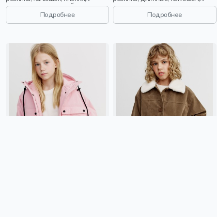
клапан, манжета, свободные,
застежка, стеганые, клапан,
карман, кулиска, объемные,
манжета, свободные,
Подробнее
Подробнее
девочки, старшеклассники, дети
непромокаемые, воротник,
фактурные, объемные, воротник-
стойка, вафельные, девочки,
дети
КУРТКА ДЛЯ ДЕВОЧЕК
КУРТКА ДЛЯ ДЕВОЧЕК
4 999 ₽
4 999 ₽
SELA
россия, девочки, дети
SELA
синтепон, замша, мех,