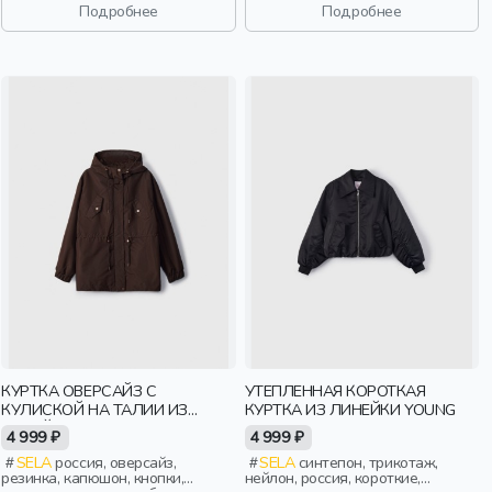
манжета, свободные, прорези,
манжета, свободные, прорези,
Подробнее
Подробнее
непромокаемые, воротник,
непромокаемые, воротник,
эластичные, воротник-стойка,
эластичные, воротник-стойка,
вафельные, девочки, дети
вафельные, девочки, дети
КУРТКА ОВЕРСАЙЗ С
УТЕПЛЕННАЯ КОРОТКАЯ
КУЛИСКОЙ НА ТАЛИИ ИЗ
КУРТКА ИЗ ЛИНЕЙКИ YOUNG
ЛИНЕЙКИ YOUNG
4 999 ₽
4 999 ₽
SELA
россия, оверсайз,
SELA
синтепон, трикотаж,
резинка, капюшон, кнопки,
нейлон, россия, короткие,