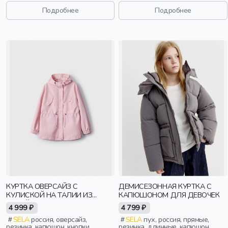
стеганые, ворот, кнопки, клапан,
прямые, длинные, длинный
манжета, свободные, прорези,
рукав, капюшон, застежка,
Подробнее
Подробнее
непромокаемые, воротник,
кнопки, клапан, манжета,
эластичные, воротник-стойка,
свободные, воротник, объемные,
вафельные, девочки, дети
воротник-стойка, мальчики, дети
КУРТКА ОВЕРСАЙЗ С
ДЕМИСЕЗОННАЯ КУРТКА С
КУЛИСКОЙ НА ТАЛИИ ИЗ
КАПЮШОНОМ ДЛЯ ДЕВОЧЕК
ЛИНЕЙКИ YOUNG
4 999 ₽
4 799 ₽
SELA
россия, оверсайз,
SELA
пух, россия, прямые,
резинка, капюшон, кнопки,
резинка, длинные, капюшон,