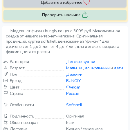
Добавить в избранное
Проверить наличие
Модель от фирмы bungly по цене 3009 руб. Максимальная
скидка от нашего интернет-магазина! Оригинальная
продукция. куртка softshell демисезонная "фуксия" для
девчонок от 1 до 3 лет, от 4 до 7 лет, для детского возраста
фуксии цвета из россии.
Категория
Детские куртки
Возраст
Малыши
,
дошкольники
и
дети
Пол
Девочки
Бренд
BUNGLY
Цвет
Фуксия
Страна
Россия
Особенности
Softshell
Подлинность
Оригинал
Обмен-возврат
Есть
Доставка
Курьер / самовывоз