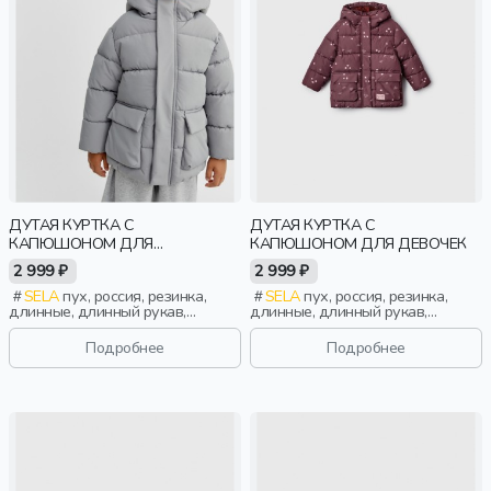
ДУТАЯ КУРТКА С
ДУТАЯ КУРТКА С
КАПЮШОНОМ ДЛЯ
КАПЮШОНОМ ДЛЯ ДЕВОЧЕК
МАЛЬЧИКОВ
2 999 ₽
2 999 ₽
SELA
пух, россия, резинка,
SELA
пух, россия, резинка,
длинные, длинный рукав,
длинные, длинный рукав,
капюшон, застежка, стеганые,
капюшон, застежка, стеганые,
клапан, манжета, свободные,
кнопки, клапан, манжета,
Подробнее
Подробнее
непромокаемые, воротник,
свободные, принт,
воротник-стойка, вафельные,
непромокаемые, воротник,
мальчики, дети
воротник-стойка, вафельные,
девочки, дети