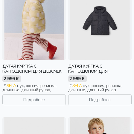
ДУТАЯ КУРТКА С
ДУТАЯ КУРТКА С
КАПЮШОНОМ ДЛЯ ДЕВОЧЕК
КАПЮШОНОМ ДЛЯ
МАЛЬЧИКОВ
2 999 ₽
2 999 ₽
SELA
пух, россия, резинка,
SELA
пух, россия, резинка,
длинные, длинный рукав,
длинные, длинный рукав,
капюшон, застежка, стеганые,
капюшон, застежка, стеганые,
кнопки, клапан, манжета,
клапан, манжета, свободные,
Подробнее
Подробнее
свободные, принт,
непромокаемые, воротник,
непромокаемые, воротник,
воротник-стойка, вафельные,
воротник-стойка, вафельные,
мальчики, дети
девочки, дети