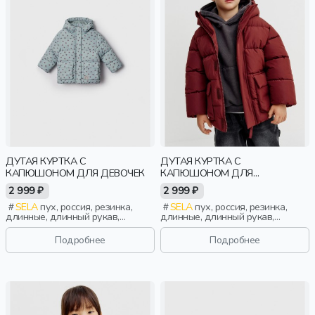
ДУТАЯ КУРТКА С
ДУТАЯ КУРТКА С
КАПЮШОНОМ ДЛЯ ДЕВОЧЕК
КАПЮШОНОМ ДЛЯ
МАЛЬЧИКОВ
2 999 ₽
2 999 ₽
SELA
пух, россия, резинка,
SELA
пух, россия, резинка,
длинные, длинный рукав,
длинные, длинный рукав,
капюшон, застежка, стеганые,
капюшон, застежка, стеганые,
кнопки, клапан, манжета,
клапан, манжета, свободные,
Подробнее
Подробнее
свободные, принт,
непромокаемые, воротник,
непромокаемые, воротник,
воротник-стойка, вафельные,
воротник-стойка, вафельные,
мальчики, дети
девочки, дети