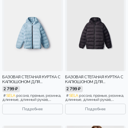
БАЗОВАЯ СТЕГАНАЯ КУРТКА С
БАЗОВАЯ СТЕГАНАЯ КУРТКА С
КАПЮШОНОМ ДЛЯ
КАПЮШОНОМ ДЛЯ
МАЛЬЧИКОВ
МАЛЬЧИКОВ
2 799 ₽
2 799 ₽
SELA
россия, прямые, резинка,
SELA
россия, прямые, резинка,
длинные, длинный рукав,
длинные, длинный рукав,
капюшон, застежка, стеганые,
капюшон, застежка, стеганые,
ворот, школа, манжета, прорези,
ворот, школа, манжета, прорези,
Подробнее
Подробнее
непромокаемые, воротник,
непромокаемые, воротник,
воротник-стойка, мальчики, дети
воротник-стойка, мальчики, дети