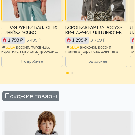
ЛЕГКАЯ КУРТКА БАЛЛОН ИЗ
КОРОТКАЯ КУРТКА-КОСУХА
ЛЕ
ЛИНЕЙКИ YOUNG
ВИНТАЖНАЯ ДЛЯ ДЕВОЧЕК
1 799 ₽
5 499 ₽
1 299 ₽
3 799 ₽
SELA
россия, пуговицы,
SELA
экокожа, россия,
короткие, манжета, прорези,
прямые, короткие, длинные,
ко
воротник, сборки, объемные,
длинный рукав, молния,
во
воротник-стойка, девочки,
застежка, кнопки, клапан,
во
Подробнее
Подробнее
старшеклассники, дети
прорези, карман, девочки, дети
ст
Похожие товары