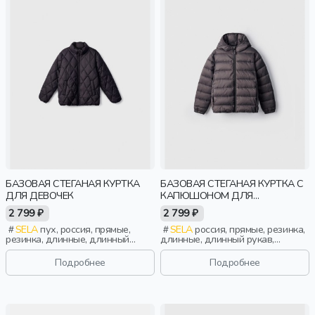
БАЗОВАЯ СТЕГАНАЯ КУРТКА
БАЗОВАЯ СТЕГАНАЯ КУРТКА С
ДЛЯ ДЕВОЧЕК
КАПЮШОНОМ ДЛЯ
МАЛЬЧИКОВ
2 799 ₽
2 799 ₽
SELA
пух, россия, прямые,
SELA
россия, прямые, резинка,
резинка, длинные, длинный
длинные, длинный рукав,
рукав, застежка, стеганые,
капюшон, застежка, стеганые,
школа, манжета, свободные,
ворот, школа, манжета, прорези,
Подробнее
Подробнее
прорези, непромокаемые,
непромокаемые, воротник,
воротник, воротник-стойка,
воротник-стойка, мальчики, дети
вафельные, девочки, дети