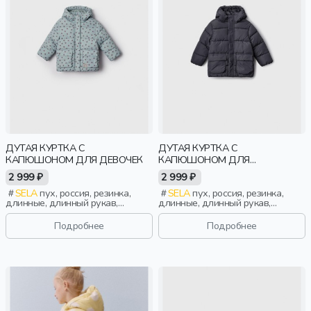
ДУТАЯ КУРТКА С
ДУТАЯ КУРТКА С
КАПЮШОНОМ ДЛЯ ДЕВОЧЕК
КАПЮШОНОМ ДЛЯ
МАЛЬЧИКОВ
2 999 ₽
2 999 ₽
SELA
пух, россия, резинка,
SELA
пух, россия, резинка,
длинные, длинный рукав,
длинные, длинный рукав,
капюшон, застежка, стеганые,
капюшон, застежка, стеганые,
кнопки, клапан, манжета,
клапан, манжета, свободные,
Подробнее
Подробнее
свободные, принт,
непромокаемые, воротник,
непромокаемые, воротник,
воротник-стойка, вафельные,
воротник-стойка, вафельные,
мальчики, дети
девочки, дети