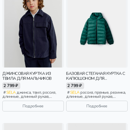
ДЖИНСОВАЯ КУРТКА ИЗ
БАЗОВАЯ СТЕГАНАЯ КУРТКА С
ТВИЛА ДЛЯ МАЛЬЧИКОВ
КАПЮШОНОМ ДЛЯ
МАЛЬЧИКОВ
2 799 ₽
2 799 ₽
SELA
джинса, твил, россия,
SELA
россия, прямые, резинка,
длинные, длинный рукав,
длинные, длинный рукав,
застежка, кнопки, клапан, школа,
капюшон, застежка, стеганые,
манжета, свободные, карман,
ворот, школа, манжета, прорези,
Подробнее
Подробнее
воротник, классика, мальчики,
непромокаемые, воротник,
дети
воротник-стойка, мальчики, дети