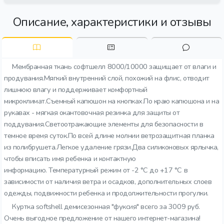
Описание, характеристики и отзывы
Мембранная ткань софтшелл 8000/10000 защищает от влаги и
продувания.Мягкий внутренний слой, похожий на флис, отводит
лишнюю влагу и поддерживает комфортный
микроклимат.Съемный капюшон на кнопках.По краю капюшона и на
рукавах - мягкая окантовочная резинка для защиты от
поддувания.Светоотражающие элементы для безопасности в
темное время суток.По всей длине молнии ветрозащитная планка
из полибрушета.Легкое удаление грязи.Два силиконовых ярлычка,
чтобы вписать имя ребенка и контактную
информацию. Температурный режим от -2 °C до +17 °C в
зависимости от наличия ветра и осадков, дополнительных слоев
одежды, подвижности ребенка и продолжительности прогулки.
Куртка softshell демисезонная "фуксия" всего за 3009 руб.
Очень выгодное предложение от нашего интернет-магазина!