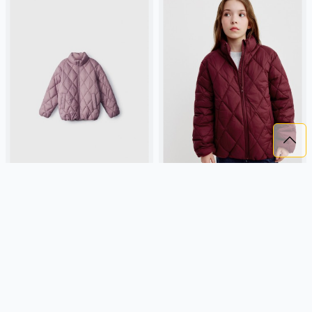
БАЗОВАЯ СТЕГАНАЯ КУРТКА
БАЗОВАЯ СТЕГАНАЯ КУРТКА
ДЛЯ ДЕВОЧЕК
ДЛЯ ДЕВОЧЕК
2 799 ₽
2 799 ₽
SELA
пух, россия, прямые,
SELA
пух, россия, прямые,
резинка, длинные, длинный
резинка, длинные, длинный
рукав, застежка, стеганые,
рукав, застежка, стеганые,
школа, манжета, свободные,
школа, манжета, свободные,
Подробнее
Подробнее
прорези, непромокаемые,
прорези, непромокаемые,
воротник, воротник-стойка,
воротник, воротник-стойка,
вафельные, девочки, дети
вафельные, девочки, дети