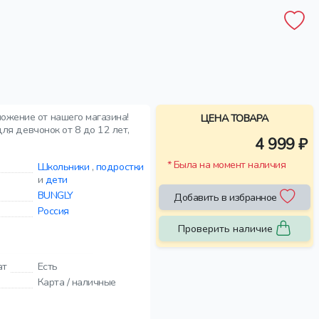
ложение от нашего магазина!
ЦЕНА ТОВАРА
для девчонок от 8 до 12 лет,
4 999 ₽
* Была на момент наличия
Школьники
,
подростки
и
дети
BUNGLY
Добавить в избранное
Россия
Проверить наличие
ат
Есть
Карта / наличные