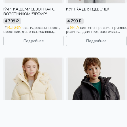
КУРТКА ДЕМИСЕЗОННАЯ С
КУРТКА ДЛЯ ДЕВОЧЕК
ВОРОТНИКОМ "ЗЕФИР"
4 799 ₽
4 799 ₽
BUNGLY
осень, россия, ворот,
SELA
синтепон, россия, прямые,
воротник, девочки, малыши,
резинка, длинные, застежка,
дошкольники, дети
стеганые, ворот, кнопки, клапан,
манжета, свободные, прорези,
Подробнее
Подробнее
непромокаемые, воротник,
эластичные, воротник-стойка,
вафельные, девочки, дети