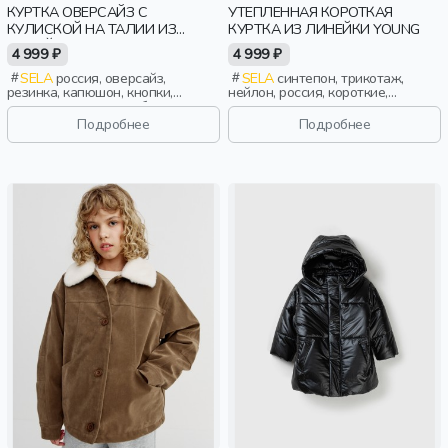
КУРТКА ОВЕРСАЙЗ С
УТЕПЛЕННАЯ КОРОТКАЯ
КУЛИСКОЙ НА ТАЛИИ ИЗ
КУРТКА ИЗ ЛИНЕЙКИ YOUNG
ЛИНЕЙКИ YOUNG
4 999 ₽
4 999 ₽
SELA
россия, оверсайз,
SELA
синтепон, трикотаж,
резинка, капюшон, кнопки,
нейлон, россия, короткие,
клапан, манжета, свободные,
резинка, утепленные, кнопки,
карман, кулиска, объемные,
клапан, манжета, свободные,
Подробнее
Подробнее
девочки, старшеклассники, дети
прорези, карман, воротник,
сборки, объемные, девочки,
старшеклассники, дети