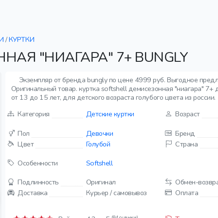
И
/
КУРТКИ
НАЯ "НИАГАРА" 7+ BUNGLY
Экземпляр от бренда bungly по цене 4999 руб. Выгодное пред
Оригинальный товар. куртка softshell демисезонная "ниагара" 7+ 
от 13 до 15 лет, для детского возраста голубого цвета из россии.
Категория
Детские куртки
Возраст
Пол
Девочки
Бренд
Цвет
Голубой
Страна
Особенности
Softshell
Подлинность
Оригинал
Обмен-возвр
Доставка
Курьер / самовывоз
Оплата
(84 оценки)