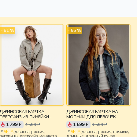
- 61 %
- 56 %
ДЖИНСОВАЯ КУРТКА
ДЖИНСОВАЯ КУРТКА НА
ОВЕРСАЙЗ ИЗ ЛИНЕЙКИ
МОЛНИИ ДЛЯ ДЕВОЧЕК
YOUNG
1 799 ₽
4 599 ₽
1 599 ₽
3 599 ₽
SELA
джинса, россия,
SELA
джинса, россия, прямые,
пуговицы, оверсайз, манжета,
длинные, длинный рукав,