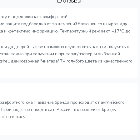
ОТЗЫВЫ
влагу и поддерживает комфортный
нии защита подбородка от защемлений.Капюшон со шнуром для
нка и контактную информацию. Температурный режим от +17°C до
ится до дверей. Также возможно осуществить заказ и получить в
куртки можно при получении и примерки/проверки выбранной
shell демисезонная "ниагара" 7+ голубого цвета из качественного
комфортного сна. Название бренда происходит от английского
а. Производство находится в России, что позволяет бренду
ого текстиля.