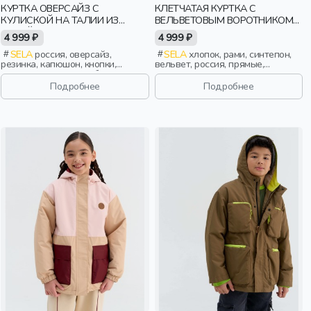
КУРТКА ОВЕРСАЙЗ С
КЛЕТЧАТАЯ КУРТКА С
КУЛИСКОЙ НА ТАЛИИ ИЗ
ВЕЛЬВЕТОВЫМ ВОРОТНИКОМ
ЛИНЕЙКИ YOUNG
ДЕТСКАЯ
4 999 ₽
4 999 ₽
SELA
россия, оверсайз,
SELA
хлопок, рами, синтепон,
резинка, капюшон, кнопки,
вельвет, россия, прямые,
клапан, манжета, свободные,
застежка, кнопки, клапан,
карман, кулиска, объемные,
стопперы, манжета, свободные,
Подробнее
Подробнее
девочки, старшеклассники, дети
клетка, воротник, девочки, дети