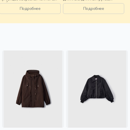
свободные, прорези, воротник,
молния, кнопки, манжета,
объемные, девочки,
свободные, прорези, воротник,
Подробнее
Подробнее
старшеклассники, дети
девочки, дети