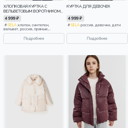
ХЛОПКОВАЯ КУРТКА С
КУРТКА ДЛЯ ДЕВОЧЕК
ВЕЛЬВЕТОВЫМ ВОРОТНИКОМ
ДЛЯ ДЕВОЧЕК
4 999 ₽
4 999 ₽
SELA
хлопок, синтепон,
SELA
россия, девочки, дети
вельвет, россия, прямые,
длинные, застежка, утепленные,
стеганые, кнопки, клапан,
Подробнее
Подробнее
манжета, свободные, кулиска,
воротник, объемные, вытачки,
девочки, дети