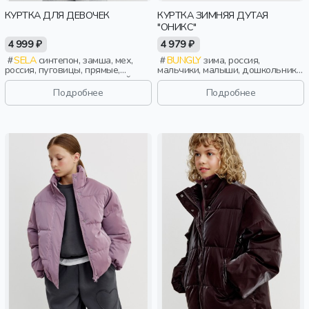
КУРТКА ДЛЯ ДЕВОЧЕК
КУРТКА ЗИМНЯЯ ДУТАЯ
"ОНИКС"
4 999 ₽
4 979 ₽
SELA
синтепон, замша, мех,
BUNGLY
зима, россия,
россия, пуговицы, прямые,
мальчики, малыши, дошкольники,
короткие, длинные, длинный
дети
рукав, застежка, свободные,
Подробнее
Подробнее
прорези, воротник, девочки, дети