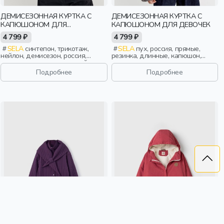
ДЕМИСЕЗОННАЯ КУРТКА С
ДЕМИСЕЗОННАЯ КУРТКА С
КАПЮШОНОМ ДЛЯ
КАПЮШОНОМ ДЛЯ ДЕВОЧЕК
МАЛЬЧИКОВ
4 799 ₽
4 799 ₽
SELA
синтепон, трикотаж,
SELA
пух, россия, прямые,
нейлон, демисезон, россия,
резинка, длинные, капюшон,
прямые, длинные, длинный
застежка, стеганые, клапан,
рукав, капюшон, застежка,
манжета, свободные,
Подробнее
Подробнее
кнопки, клапан, манжета,
непромокаемые, воротник,
свободные, воротник, объемные,
фактурные, объемные, воротник-
воротник-стойка, мальчики, дети
стойка, вафельные, девочки,
дети