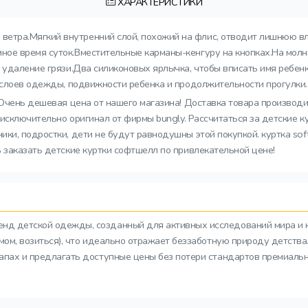
ХАРАКТЕРИСТИКИ
ветра.Мягкий внутренний слой, похожий на флис, отводит лишнюю 
ное время суток.Вместительные карманы-кенгуру на кнопках.На мол
е удаление грязи.Два силиконовых ярлычка, чтобы вписать имя ребе
х слоев одежды, подвижности ребенка и продолжительности прогулки.
б. Очень дешевая цена от нашего магазина! Доставка товара производ
е исключительно оригинал от фирмы bungly. Рассчитаться за детские 
и, подростки, дети не будут равнодушны этой покупкой. куртка soft
 заказать детские куртки софтшелл по привлекательной цене!
ренд детской одежды, созданный для активных исследований мира и 
азмом, возиться), что идеально отражает беззаботную природу детств
тапах и предлагать доступные цены без потери стандартов премиальн