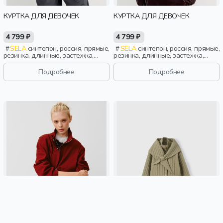
КУРТКА ДЛЯ ДЕВОЧЕК
КУРТКА ДЛЯ ДЕВОЧЕК
4 799 ₽
4 799 ₽
SELA
синтепон, россия, прямые,
SELA
синтепон, россия, прямые,
резинка, длинные, застежка,
резинка, длинные, застежка,
стеганые, ворот, кнопки, клапан,
стеганые, ворот, кнопки, клапан,
манжета, свободные, прорези,
манжета, свободные, прорези,
Подробнее
Подробнее
непромокаемые, воротник,
непромокаемые, воротник,
эластичные, воротник-стойка,
эластичные, воротник-стойка,
вафельные, девочки, дети
вафельные, девочки, дети