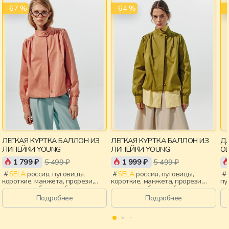
- 67 %
- 64 %
-
ЛЕГКАЯ КУРТКА БАЛЛОН ИЗ
ЛЕГКАЯ КУРТКА БАЛЛОН ИЗ
Д
ЛИНЕЙКИ YOUNG
ЛИНЕЙКИ YOUNG
ОВ
Y
1 799 ₽
5 499 ₽
1 999 ₽
5 499 ₽
SELA
россия, пуговицы,
SELA
россия, пуговицы,
короткие, манжета, прорези,
короткие, манжета, прорези,
пу
воротник, сборки, объемные,
воротник, сборки, объемные,
св
воротник-стойка, девочки,
воротник-стойка, девочки,
об
Подробнее
Подробнее
старшеклассники, дети
старшеклассники, дети
ст