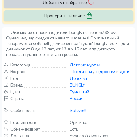
Добавить в избранное
Проверить наличие
Экземпляр от производителя bungly по цене 6799 руб.
Сумасшедшая скидка от нашего магазина! Оригинальный
товар. куртка softshell демисезонная "туман" bungly tec 7+ для
девчонок от 8 до 12 лет, от 13 до 15 лет, для детского
возраста туманного цвета из россии.
Категория
Детские куртки
Возраст
Школьники
,
подростки
и
дети
Пол
Девочки
Бренд
BUNGLY
Цвет
Туманный
Страна
Россия
Особенности
Softshell
Подлинность
Оригинал
Обмен-возврат
Есть
Доставка
Курьер / самовывоз