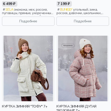
ЛИНЕЙКИ YOUNG
6 499 ₽
7 199 ₽
SELA
экокожа, мех, россия,
BUNGLY
угольный, зима,
пуговицы, прямые, укороченные,
россия, девочки, школьники,
короткие, застежка, свободные,
подростки, дети
карман, воротник, пояс,
Подробнее
Подробнее
объемные, девочки,
старшеклассники, дети
КУРТКА ЗИМНЯЯ "ТОФУ" 7+
КУРТКА ЗИМНЯЯ ДУТАЯ
"РОЗОВАЯ" 7+