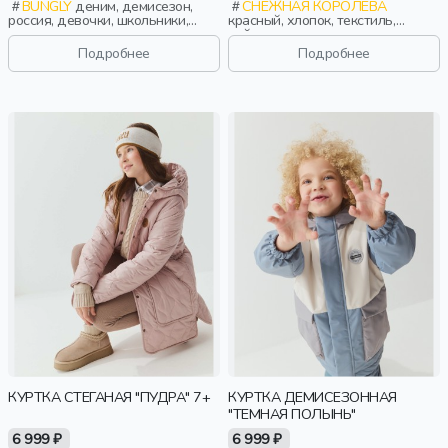
BUNGLY
деним, демисезон,
СНЕЖНАЯ КОРОЛЕВА
россия, девочки, школьники,
красный, хлопок, текстиль,
подростки, дети
нейлон, лето, весна, россия,
прямые, застежка, карман,
Подробнее
Подробнее
кулиска, воротник, пояс,
воротник-стойка, плетенка,
девочки, дети
КУРТКА СТЕГАНАЯ "ПУДРА" 7+
КУРТКА ДЕМИСЕЗОННАЯ
"ТЕМНАЯ ПОЛЫНЬ"
6 999 ₽
6 999 ₽