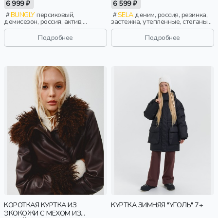
6 999 ₽
6 599 ₽
BUNGLY
персиковый,
SELA
деним, россия, резинка,
демисезон, россия, актив,
застежка, утепленные, стеганые,
девочки, малыши, дошкольники,
кнопки, клапан, манжета,
дети
свободные, воротник, объемные,
Подробнее
Подробнее
воротник-стойка, девочки,
старшеклассники, дети
КОРОТКАЯ КУРТКА ИЗ
КУРТКА ЗИМНЯЯ "УГОЛЬ" 7+
ЭКОКОЖИ С МЕХОМ ИЗ