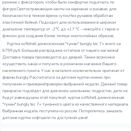
резинке с фиксатором, чтобы было комфортно подогнать по
фигуре.Светоотражающие канты на карманах и рукавах для
безопасности в тёмное время суток.Низ рукавов обработан
эластичной бейкой. Подходит для использования в широком
диапазоне температур от -2°C до +17 °C – миксуйте с термо и
флисом для создания более теплых многослойных образов.
Куртка softshell демисезонная "туман" bungly tec 7+ всего за
6799 руб. Большая распродажа остатков от нашего магазина!
Доставка товара производится до дверей. Также возможно
осуществить заказ и получить в розничном магазине Вашего
населенного пункта. У нас в каталоге исключительно оригинал от
фирмы bungly. Рассчитаться за детские куртки можно при
получении и примерки/проверки выбранной модели. Данный товар
прекрасно подойдет для девчонок. школьники, подростки, дети не
будут равнодушны этой покупкой. куртка softshell демисезонная
"туман" bungly tec 7+ туманного цвета из качественного материала.
Выбранная модель поступила из россии. Поторопитесь заказать
детские куртки софтшелл по доступной цене!