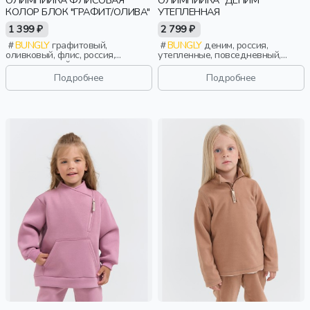
ОЛИМПИЙКА ФЛИСОВАЯ
ОЛИМПИЙКА "ДЕНИМ"
КОЛОР БЛОК "ГРАФИТ/ОЛИВА"
УТЕПЛЕННАЯ
1 399 ₽
2 799 ₽
BUNGLY
графитовый,
BUNGLY
деним, россия,
оливковый, флис, россия,
утепленные, повседневный,
повседневный, актив, мальчики,
мальчики, малыши, дошкольники,
малыши, дошкольники, дети
дети
Подробнее
Подробнее