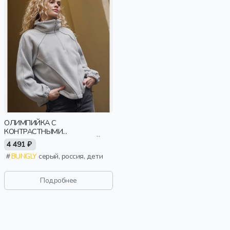
ОЛИМПИЙКА С
КОНТРАСТНЫМИ
ОКАНТОВКАМИ И УТЯЖКОЙ
4 491 ₽
"СЕРАЯ" ЖЕНСКАЯ
BUNGLY
серый, россия, дети
Подробнее