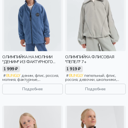
ОЛИМПИЙКА НА МОЛНИИ
ОЛИМПИЙКА ФЛИСОВАЯ
"ДЕНИМ" ИЗ ФАКТУРНОГО
"ПЕПЕЛ" 7+
ФЛИСА
1 999 ₽
1 919 ₽
BUNGLY
деним, флис, россия,
BUNGLY
пепельный, флис,
молния, фактурные,
россия, девочки, школьники,
повседневный, мальчики,
подростки, дети
малыши, дошкольники, дети
Подробнее
Подробнее