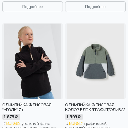
подростки, дети
малыши, дошкольники, дети
Подробнее
Подробнее
ОЛИМПИЙКА ФЛИСОВАЯ
ОЛИМПИЙКА ФЛИСОВАЯ
"УГОЛЬ" 7+
КОЛОР БЛОК "ГРАФИТ/ОЛИВА"
1 679 ₽
1 399 ₽
BUNGLY
угольный, флис,
BUNGLY
графитовый,
россия, спорт, актив, девочки,
оливковый, флис, россия,