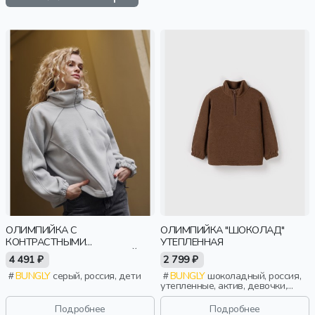
ОЛИМПИЙКА С
ОЛИМПИЙКА "ШОКОЛАД"
КОНТРАСТНЫМИ
УТЕПЛЕННАЯ
ОКАНТОВКАМИ И УТЯЖКОЙ
4 491 ₽
2 799 ₽
"СЕРАЯ" ЖЕНСКАЯ
BUNGLY
серый, россия, дети
BUNGLY
шоколадный, россия,
утепленные, актив, девочки,
малыши, дошкольники, дети
Подробнее
Подробнее