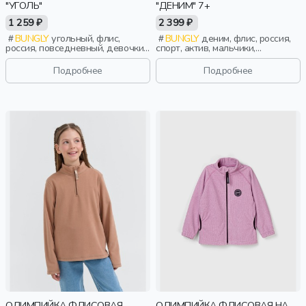
"УГОЛЬ"
"ДЕНИМ" 7+
1 259 ₽
2 399 ₽
BUNGLY
угольный, флис,
BUNGLY
деним, флис, россия,
россия, повседневный, девочки,
спорт, актив, мальчики,
малыши, дошкольники, дети
школьники, подростки, дети
Подробнее
Подробнее
ОЛИМПИЙКА ФЛИСОВАЯ
ОЛИМПИЙКА ФЛИСОВАЯ НА