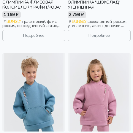
ОЛИМПИЙКА ФЛИСОВАЯ
ОЛИМПИЙКА "ШОКОЛАД"
КОЛОР БЛОК "ГРАФИТ/РОЗА"
УТЕПЛЕННАЯ
1 199 ₽
2 799 ₽
BUNGLY
графитовый, флис,
BUNGLY
шоколадный, россия,
россия, повседневный, актив,
утепленные, актив, девочки,
девочки, малыши, дошкольники,
малыши, дошкольники, дети
дети
Подробнее
Подробнее