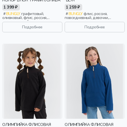
КОЛОР БЛОК "ГРАФИТ/ОЛИВА"
"БЕЖ"
1 399 ₽
1 259 ₽
BUNGLY
графитовый,
BUNGLY
флис, россия,
оливковый, флис, россия,
повседневный, девочки,
повседневный, актив, мальчики,
малыши, дошкольники, дети
малыши, дошкольники, дети
Подробнее
Подробнее
ОЛИМПИЙКА ФЛИСОВАЯ
ОЛИМПИЙКА ФЛИСОВАЯ