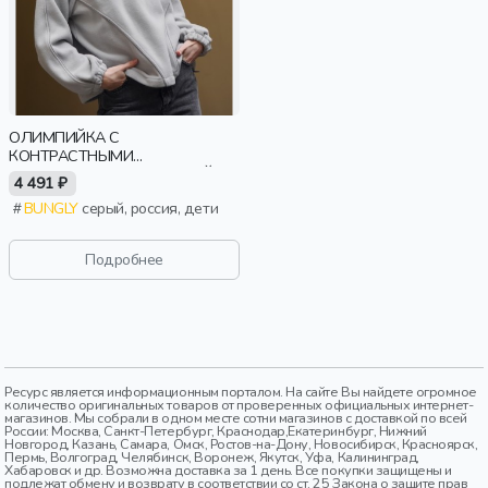
ОЛИМПИЙКА С
КОНТРАСТНЫМИ
ОКАНТОВКАМИ И УТЯЖКОЙ
4 491 ₽
"СЕРАЯ" ЖЕНСКАЯ
BUNGLY
серый, россия, дети
Подробнее
Ресурс является информационным порталом. На сайте Вы найдете огромное
количество оригинальных товаров от проверенных официальных интернет-
магазинов. Мы собрали в одном месте сотни магазинов с доставкой по всей
России: Москва, Санкт-Петербург, Краснодар,Екатеринбург, Нижний
Новгород, Казань, Самара, Омск, Ростов-на-Дону, Новосибирск, Красноярск,
Пермь, Волгоград, Челябинск, Воронеж, Якутск, Уфа, Калининград,
Хабаровск и др. Возможна доставка за 1 день. Все покупки защищены и
подлежат обмену и возврату в соответствии со ст. 25 Закона о защите прав