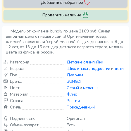
Добавить в избранное
Проверить наличие
Модель от компании bungly по цене 2169 руб. Самая
выгодная цена от нашего сайта! Оригинальный товар.
олимпийка флисовая "серый меланж" 7+ для девчонок от 8 до
12 лет, от 13 до 15 лет, для детского возраста серого, меланж
цвета из флиса из россии.
Категория
Детские олимпийки
Возраст
Школьники
,
подростки
и
дети
Пол
Девочки
Бренд
BUNGLY
Цвет
Серый
и
меланж
Материал
Флис
Страна
Россия
Стиль
Повседневный
Подлинность
Оригинал
Обмен-возврат
Есть