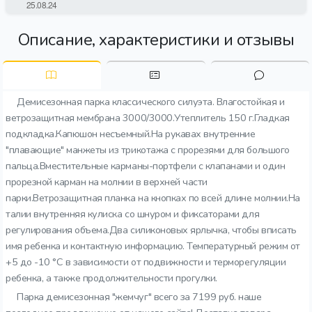
Описание, характеристики и отзывы
Демисезонная парка классического силуэта. Влагостойкая и
ветрозащитная мембрана 3000/3000.Утеплитель 150 г.Гладкая
подкладка.Капюшон несъемный.На рукавах внутренние
"плавающие" манжеты из трикотажа с прорезями для большого
пальца.Вместительные карманы-портфели с клапанами и один
прорезной карман на молнии в верхней части
парки.Ветрозащитная планка на кнопках по всей длине молнии.На
талии внутренняя кулиска со шнуром и фиксаторами для
регулирования объема.Два силиконовых ярлычка, чтобы вписать
имя ребенка и контактную информацию. Температурный режим от
+5 до -10 °C в зависимости от подвижности и терморегуляции
ребенка, а также продолжительности прогулки.
Парка демисезонная "жемчуг" всего за 7199 руб. наше