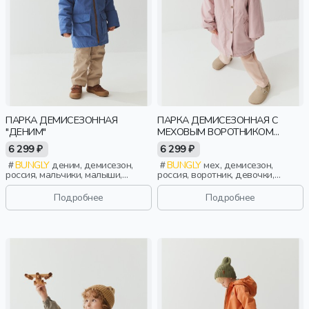
ПАРКА ДЕМИСЕЗОННАЯ
ПАРКА ДЕМИСЕЗОННАЯ С
"ДЕНИМ"
МЕХОВЫМ ВОРОТНИКОМ
"ЗЕФИР"
6 299 ₽
6 299 ₽
BUNGLY
деним, демисезон,
BUNGLY
мех, демисезон,
россия, мальчики, малыши,
россия, воротник, девочки,
дошкольники, дети
малыши, дошкольники, дети
Подробнее
Подробнее