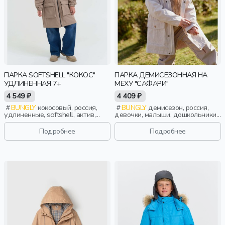
ПАРКА SOFTSHELL "КОКОС"
ПАРКА ДЕМИСЕЗОННАЯ НА
УДЛИНЕННАЯ 7+
МЕХУ "САФАРИ"
4 549 ₽
4 409 ₽
BUNGLY
кокосовый, россия,
BUNGLY
демисезон, россия,
удлиненные, softshell, актив,
девочки, малыши, дошкольники,
девочки, школьники, подростки,
дети
дети
Подробнее
Подробнее