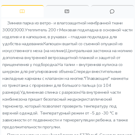
Зимняя парка из ветро- и влагозащитной мембранной ткани
3000/3000.Утеплитель 200 г.Меховая подкладка в основной части
изделия и в капюшоне, в рукавах – гладкая подкладка для
удобства надевания.Капюшон вшитый со съемной опушкой из
искусственного меха (на молнии).Центральная застежка на молнию
дополнена внутренней ветрозащитной планкой и защитой от
прищемления у подбородка.На талии – внутренняя кулиска со
шнурком для регулирования объема.Спереди вместительные
накладные карманы с клапаном на кнопке."Плавающие" манжеты
из трикотажа с прорезями для большого пальца (со 104
размера).Удлиненная спинка с разрезом.На внутренней части
комбинезона пришит безопасный жидкокристаллический
термометр, который позволяет проверить температуру под
верхней одеждой. Температурный режим от -5 до -30 °C в
зависимости от подвижности и терморегуляции ребенка, а также
продолжительности прогулки.