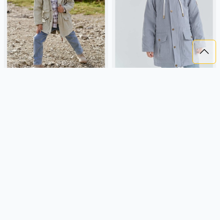
ПАРКА ДЕМИСЕЗОННАЯ НА
ПАРКА ДЕМИСЕЗОННАЯ НА
МЕХУ "ШАЛФЕЙ"
МЕХУ "ЖЕМЧУГ"
3 779 ₽
3 779 ₽
BUNGLY
шалфейный,
BUNGLY
жемчужный,
демисезон, россия, девочки,
демисезон, россия, мальчики,
малыши, дошкольники, дети
малыши, дошкольники, дети
Подробнее
Подробнее