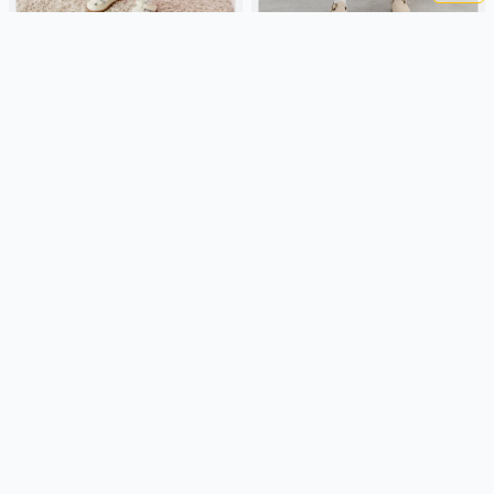
ПЛАТЬЕ "ЛАВАНДА"
ПЛАТЬЕ С ОБОРКОЙ
"ТИРАМИСУ" 0+
2 069 ₽
2 339 ₽
BUNGLY
лавандовый, россия,
BUNGLY
россия, оборка,
девочки, малыши, дошкольники,
повседневный, актив, малыши,
дети
дети
Подробнее
Подробнее