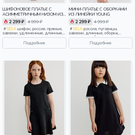
ШИФОНОВОЕ ПЛАТЬЕ С
МИНИ-ПЛАТЬЕ С ОБОРКАМИ
АСИММЕТРИЧНЫМ НИЗОМ ИЗ
ИЗ ЛИНЕЙКИ YOUNG
ЛИНЕЙКИ YOUNG
2 299 ₽
4 999 ₽
2 299 ₽
4 999 ₽
SELA
шифон, россия, прямые,
SELA
россия, пуговицы,
завязки, удлиненные, длинные,
завязки, длинные, оборка,
прилегающие, воланы, тонкие,
манжета, свободные, вырез,
девочки, старшеклассники, дети
круглый вырез, пояс, сборки,
Подробнее
Подробнее
девочки, старшеклассники, дети