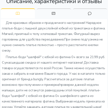
Описание, характеристики и отзывы
Для красивых образов и праздничного настроения! Нарядное
платье-боди с пышной двухслойной юбкой из трикотажа и фатина.
Мягкий, приятный к телу хлопковый трикотаж. Фигурный вырез
горловины для удобства переодевания.При смене подгузника не
нужно снимать платье полностью – просто расстегните кнопки
снизу.
Платье-боди "шалфей" с юбкой из фатина 0+ всего за 2199 руб.
Сумасшедшая скидка от нашего интернет-магазина! Доставка
товара осуществляется по всей России. Также можно осуществить
заказ и забрать в магазине Вашего города. У нас в каталоге только
оригинал от бренда bungly. Рассчитаться за детские платья
возможно при получении и примерки/проверки данной модели.
малыши, дети не останутся равнодушны этой покупкой. платье-
боди "шалфей" с юбкой из фатина 0+ шалфейного цвета из
качественного материала: фатина. Выбранная модель приехала из
россии. Успейте заказать детские платья по удивительной цене!