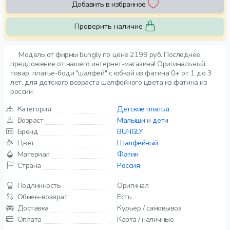
Добавить в избранное
Проверить наличие
Модель от фирмы bungly по цене 2199 руб. Последнее
предложение от нашего интернет-магазина! Оригинальный
товар. платье-боди "шалфей" с юбкой из фатина 0+ от 1 до 3
лет, для детского возраста шалфейного цвета из фатина из
россии.
Категория
Детские платья
Возраст
Малыши
и
дети
Бренд
BUNGLY
Цвет
Шалфейный
Материал
Фатин
Страна
Россия
Подлинность
Оригинал
Обмен-возврат
Есть
Доставка
Курьер / самовывоз
Оплата
Карта / наличные