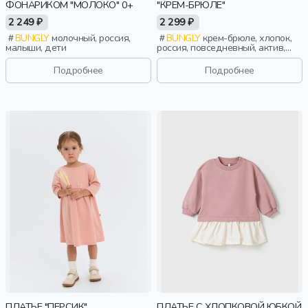
ФОНАРИКОМ "МОЛОКО" 0+
"КРЕМ-БРЮЛЕ"
2 249 ₽
2 299 ₽
BUNGLY
молочный, россия,
BUNGLY
крем-брюле, хлопок,
малыши, дети
россия, повседневный, актив,
девочки, малыши, дошкольники,
дети
Подробнее
Подробнее
ПЛАТЬЕ "ПЕРСИК"
ПЛАТЬЕ С ХЛОПКОВОЙ ЮБКОЙ