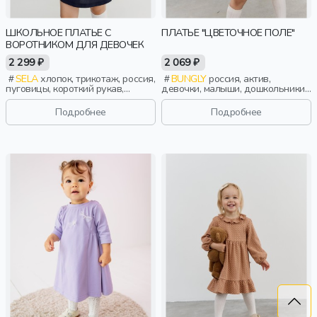
ШКОЛЬНОЕ ПЛАТЬЕ С
ПЛАТЬЕ "ЦВЕТОЧНОЕ ПОЛЕ"
ВОРОТНИКОМ ДЛЯ ДЕВОЧЕК
2 299 ₽
2 069 ₽
SELA
хлопок, трикотаж, россия,
BUNGLY
россия, актив,
пуговицы, короткий рукав,
девочки, малыши, дошкольники,
полоски, короткие, застежка,
дети
ворот, школа, манжета, воротник,
Подробнее
Подробнее
девочки, дети