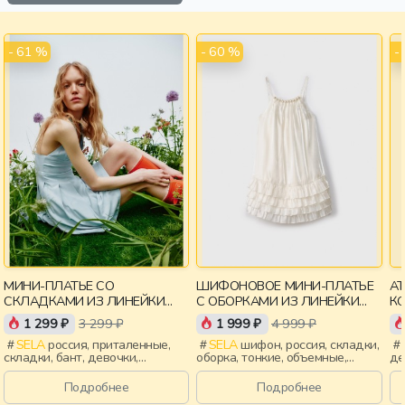
- 61 %
- 60 %
-
МИНИ-ПЛАТЬЕ СО
ШИФОНОВОЕ МИНИ-ПЛАТЬЕ
АТ
СКЛАДКАМИ ИЗ ЛИНЕЙКИ
С ОБОРКАМИ ИЗ ЛИНЕЙКИ
КО
YOUNG
YOUNG
А
1 299 ₽
3 299 ₽
1 999 ₽
4 999 ₽
SELA
россия, приталенные,
SELA
шифон, россия, складки,
складки, бант, девочки,
оборка, тонкие, объемные,
де
старшеклассники, дети
девочки, старшеклассники,
де
дети
Подробнее
Подробнее