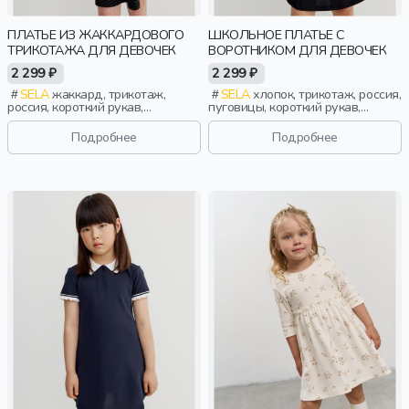
ПЛАТЬЕ ИЗ ЖАККАРДОВОГО
ШКОЛЬНОЕ ПЛАТЬЕ С
ТРИКОТАЖА ДЛЯ ДЕВОЧЕК
ВОРОТНИКОМ ДЛЯ ДЕВОЧЕК
2 299 ₽
2 299 ₽
SELA
жаккард, трикотаж,
SELA
хлопок, трикотаж, россия,
россия, короткий рукав,
пуговицы, короткий рукав,
короткие, застежка, школа,
полоски, короткие, застежка,
прорези, вырез, круглый вырез,
ворот, школа, манжета, воротник,
Подробнее
Подробнее
клеш, девочки, дети
девочки, дети