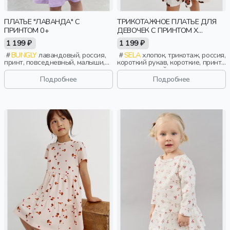
ПЛАТЬЕ "ЛАВАНДА" С
ТРИКОТАЖНОЕ ПЛАТЬЕ ДЛЯ
ПРИНТОМ 0+
ДЕВОЧЕК С ПРИНТОМ X
СОЮЗМУЛЬТФИЛЬМ
1 199 ₽
1 199 ₽
BUNGLY
лавандовый, россия,
SELA
хлопок, трикотаж, россия,
принт, повседневный, малыши,
короткий рукав, короткие, принт,
дети
вырез, круглый вырез,
эластичные, девочки, дети
Подробнее
Подробнее