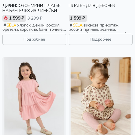
ДЖИНСОВОЕ МИНИ-ПЛАТЬЕ
ПЛАТЬЕ ДЛЯ ДЕВОЧЕК
НА БРЕТЕЛЯХ ИЗ ЛИНЕЙКИ
YOUNG
1 599 ₽
3 299 ₽
1 599 ₽
SELA
хлопок, деним, россия,
SELA
вискоза, трикотаж,
бретели, короткие, бант, тонкие,
россия, прямые, резинка,
клеш, девочки, старшеклассники,
вязаные, бант, вырез, круглый
дети
вырез, девочки, дети
Подробнее
Подробнее