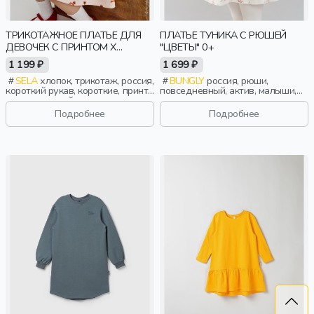
ТРИКОТАЖНОЕ ПЛАТЬЕ ДЛЯ
ПЛАТЬЕ ТУНИКА С РЮШЕЙ
ДЕВОЧЕК С ПРИНТОМ X
"ЦВЕТЫ" 0+
СОЮЗМУЛЬТФИЛЬМ
1 199 ₽
1 699 ₽
SELA
хлопок, трикотаж, россия,
BUNGLY
россия, рюши,
короткий рукав, короткие, принт,
повседневный, актив, малыши,
вырез, круглый вырез,
дети
эластичные, девочки, дети
Подробнее
Подробнее