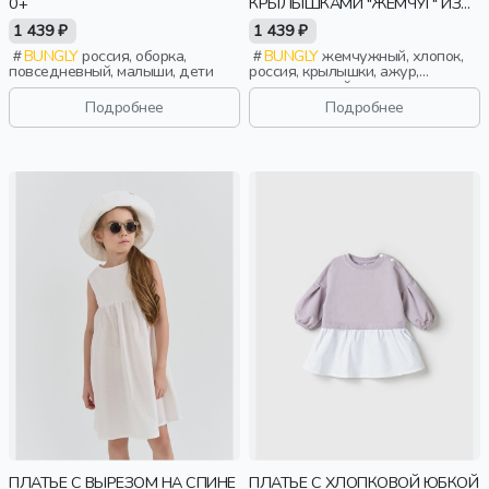
0+
КРЫЛЫШКАМИ "ЖЕМЧУГ" ИЗ
АЖУРНОГО ХЛОПКА 0+
1 439 ₽
1 439 ₽
BUNGLY
россия, оборка,
BUNGLY
жемчужный, хлопок,
повседневный, малыши, дети
россия, крылышки, ажур,
повседневный, малыши, дети
Подробнее
Подробнее
ПЛАТЬЕ С ВЫРЕЗОМ НА СПИНЕ
ПЛАТЬЕ С ХЛОПКОВОЙ ЮБКОЙ