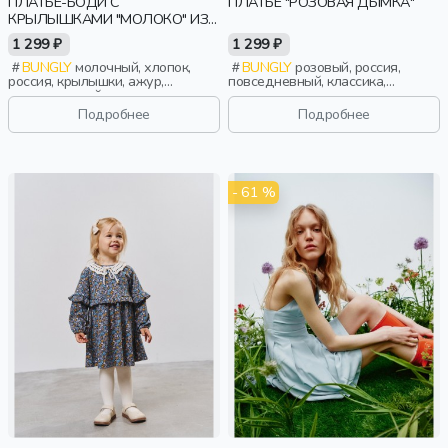
ПЛАТЬЕ-БОДИ С
ПЛАТЬЕ "РОЗОВАЯ ДЫМКА"
КРЫЛЫШКАМИ "МОЛОКО" ИЗ
АЖУРНОГО ХЛОПКА 0+
1 299 ₽
1 299 ₽
BUNGLY
молочный, хлопок,
BUNGLY
розовый, россия,
россия, крылышки, ажур,
повседневный, классика,
повседневный, малыши, дети
девочки, малыши, дошкольники,
дети
Подробнее
Подробнее
- 61 %