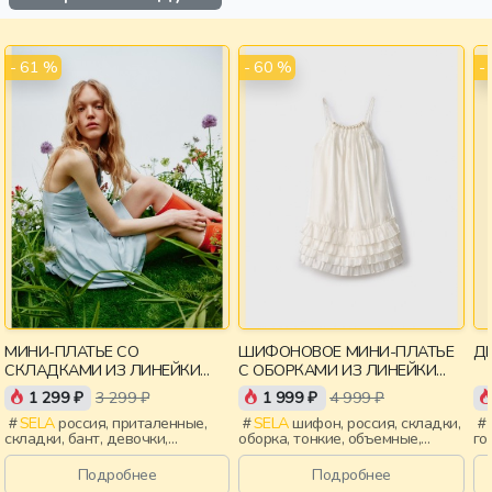
- 61 %
- 60 %
-
МИНИ-ПЛАТЬЕ СО
ШИФОНОВОЕ МИНИ-ПЛАТЬЕ
ДЕ
СКЛАДКАМИ ИЗ ЛИНЕЙКИ
С ОБОРКАМИ ИЗ ЛИНЕЙКИ
YOUNG
YOUNG
1 299 ₽
3 299 ₽
1 999 ₽
4 999 ₽
SELA
россия, приталенные,
SELA
шифон, россия, складки,
складки, бант, девочки,
оборка, тонкие, объемные,
го
старшеклассники, дети
девочки, старшеклассники,
ро
дети
за
Подробнее
Подробнее
во