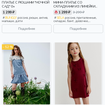
ПЛАТЬЕ С РЮШАМИ "НОЧНОЙ
МИНИ-ПЛАТЬЕ СО
САД" 0+
СКЛАДКАМИ ИЗ ЛИНЕЙКИ
YOUNG
1 299 ₽
1 299 ₽
3 299 ₽
BUNGLY
россия, рюши, актив,
SELA
россия, приталенные,
малыши, дети
складки, бант, девочки,
старшеклассники, дети
Подробнее
Подробнее
- 52 %