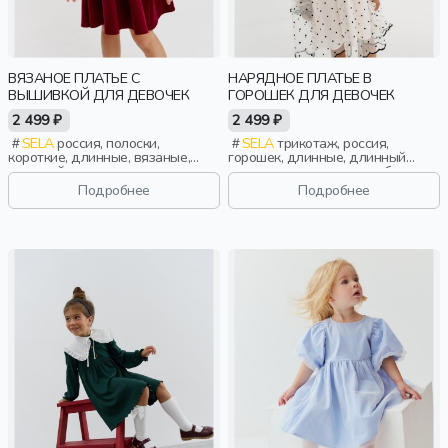
ВЯЗАНОЕ ПЛАТЬЕ С
НАРЯДНОЕ ПЛАТЬЕ В
ВЫШИВКОЙ ДЛЯ ДЕВОЧЕК
ГОРОШЕК ДЛЯ ДЕВОЧЕК
2 499 ₽
2 499 ₽
SELA
россия, полоски,
SELA
трикотаж, россия,
короткие, длинные, вязаные,
горошек, длинные, длинный
длинный рукав, однотон,
рукав, застежка, сетка, оборка,
вышивка, вырез, круглый вырез,
манжета, пышные, вырез,
Подробнее
Подробнее
клеш, девочки, дети
круглый вырез, эластичные,
девочки, дети