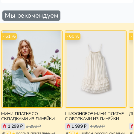
Мы рекомендуем
- 61 %
- 60 %
-
МИНИ-ПЛАТЬЕ СО
ШИФОНОВОЕ МИНИ-ПЛАТЬЕ
ДЕ
СКЛАДКАМИ ИЗ ЛИНЕЙКИ
С ОБОРКАМИ ИЗ ЛИНЕЙКИ
YOUNG
YOUNG
1 299 ₽
3 299 ₽
1 999 ₽
4 999 ₽
SELA
россия, приталенные,
SELA
шифон, россия, складки,