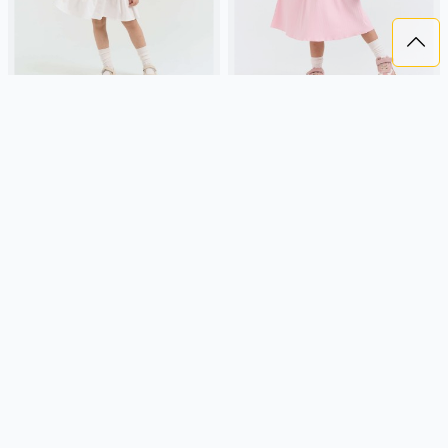
ПЛАТЬЕ С ХЛОПКОВОЙ ЮБКОЙ
ПЛАТЬЕ "ПЫЛЬНО-РОЗОВЫЙ"
"КОКОС"
2 299 ₽
2 299 ₽
BUNGLY
кокосовый, хлопок,
BUNGLY
розовый, россия,
россия, повседневный, актив,
повседневный, девочки,
девочки, малыши, дошкольники,
малыши, дошкольники, дети
дети
Подробнее
Подробнее