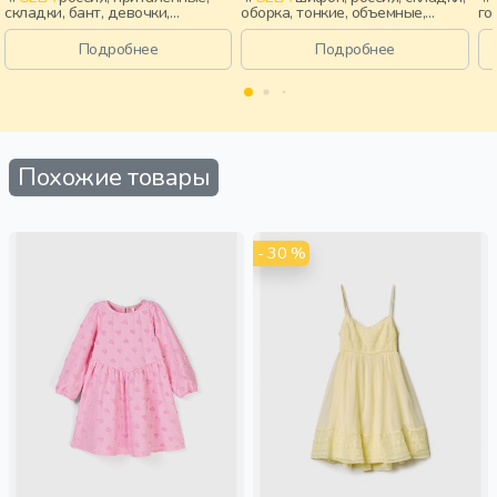
складки, бант, девочки,
оборка, тонкие, объемные,
го
старшеклассники, дети
девочки, старшеклассники,
ро
дети
за
Подробнее
Подробнее
во
Похожие товары
- 30 %