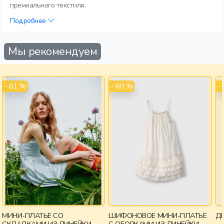
премиального текстиля.
Подробнее
Мы рекомендуем
- 61 %
- 60 %
-
МИНИ-ПЛАТЬЕ СО
ШИФОНОВОЕ МИНИ-ПЛАТЬЕ
ДЕ
СКЛАДКАМИ ИЗ ЛИНЕЙКИ
С ОБОРКАМИ ИЗ ЛИНЕЙКИ