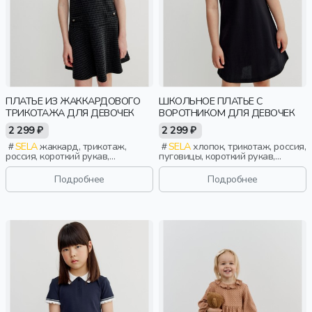
ПЛАТЬЕ ИЗ ЖАККАРДОВОГО
ШКОЛЬНОЕ ПЛАТЬЕ С
ТРИКОТАЖА ДЛЯ ДЕВОЧЕК
ВОРОТНИКОМ ДЛЯ ДЕВОЧЕК
2 299 ₽
2 299 ₽
SELA
жаккард, трикотаж,
SELA
хлопок, трикотаж, россия,
россия, короткий рукав,
пуговицы, короткий рукав,
короткие, застежка, школа,
полоски, короткие, застежка,
прорези, вырез, круглый вырез,
ворот, школа, манжета, воротник,
Подробнее
Подробнее
клеш, девочки, дети
девочки, дети