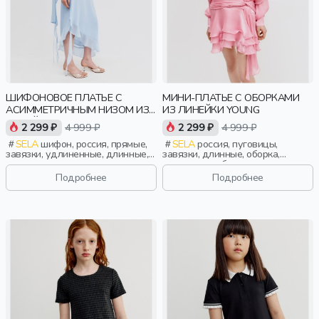
ШИФОНОВОЕ ПЛАТЬЕ С
МИНИ-ПЛАТЬЕ С ОБОРКАМИ
АСИММЕТРИЧНЫМ НИЗОМ ИЗ
ИЗ ЛИНЕЙКИ YOUNG
ЛИНЕЙКИ YOUNG
2 299 ₽
4 999 ₽
2 299 ₽
4 999 ₽
SELA
шифон, россия, прямые,
SELA
россия, пуговицы,
завязки, удлиненные, длинные,
завязки, длинные, оборка,
прилегающие, воланы, тонкие,
манжета, свободные, вырез,
девочки, старшеклассники, дети
круглый вырез, пояс, сборки,
Подробнее
Подробнее
девочки, старшеклассники, дети