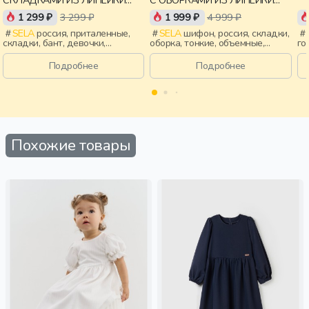
YOUNG
YOUNG
1 299 ₽
3 299 ₽
1 999 ₽
4 999 ₽
SELA
россия, приталенные,
SELA
шифон, россия, складки,
складки, бант, девочки,
оборка, тонкие, объемные,
го
старшеклассники, дети
девочки, старшеклассники,
ро
дети
за
Подробнее
Подробнее
во
Похожие товары