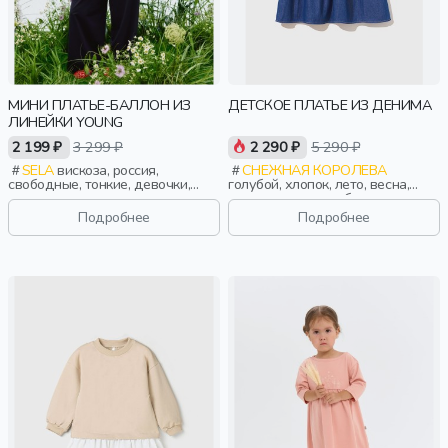
МИНИ ПЛАТЬЕ-БАЛЛОН ИЗ
ДЕТСКОЕ ПЛАТЬЕ ИЗ ДЕНИМА
ЛИНЕЙКИ YOUNG
2 199 ₽
3 299 ₽
2 290 ₽
5 290 ₽
SELA
вискоза, россия,
СНЕЖНАЯ КОРОЛЕВА
свободные, тонкие, девочки,
голубой, хлопок, лето, весна,
старшеклассники, дети
россия, пуговицы, без рукавов,
застежка, карман, вышивка,
Подробнее
Подробнее
воротник, девочки, дети