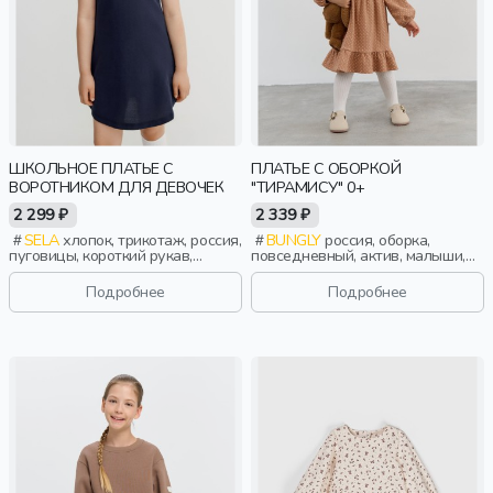
ШКОЛЬНОЕ ПЛАТЬЕ С
ПЛАТЬЕ С ОБОРКОЙ
ВОРОТНИКОМ ДЛЯ ДЕВОЧЕК
"ТИРАМИСУ" 0+
2 299 ₽
2 339 ₽
SELA
хлопок, трикотаж, россия,
BUNGLY
россия, оборка,
пуговицы, короткий рукав,
повседневный, актив, малыши,
полоски, короткие, застежка,
дети
ворот, школа, манжета, воротник,
Подробнее
Подробнее
девочки, дети