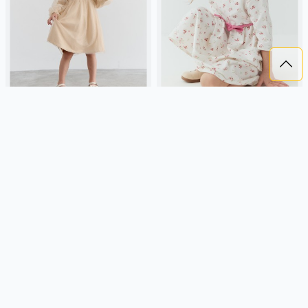
ПЛАТЬЕ С ЮБКОЙ ИЗ ФАТИНА
ПЛАТЬЕ "ЦВЕТОЧНАЯ ПОЛЯНА"
"БЕЖ"
2 099 ₽
2 099 ₽
BUNGLY
фатин, россия, актив,
BUNGLY
россия,
девочки, малыши, дошкольники,
повседневный, девочки,
дети
малыши, дошкольники, дети
Подробнее
Подробнее