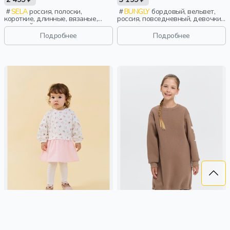
SELA
россия, полоски,
BUNGLY
бордовый, вельвет,
короткие, длинные, вязаные,
россия, повседневный, девочки,
длинный рукав, однотон,
школьники, подростки, дети
вышивка, вырез, круглый вырез,
Подробнее
Подробнее
клеш, девочки, дети
ПЛАТЬЕ С ХЛОПКОВОЙ ЮБКОЙ
ПЛАТЬЕ-СВИТШОТ "КОКОС" С
"ЦВЕТЫ" 0+
ПРИНТОМ 7+