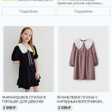
трикотаж, россия, застежка,
школа, манжета, свободные,
вышивка, воротник, съемный
Подробнее
Подробнее
воротник, клеш, эластичные,
девочки, дети
ЖАККАРДОВОЕ ПЛАТЬЕ В
ФЛАНЕЛЕВОЕ ПЛАТЬЕ С
ГОРОШЕК ДЛЯ ДЕВОЧЕК
НАРЯДНЫМ ВОРОТНИКОМ
ДЛЯ ДЕВОЧЕК
2 999 ₽
2 599 ₽