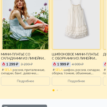
МИНИ-ПЛАТЬЕ СО
ШИФОНОВОЕ МИНИ-ПЛАТЬЕ
ДЕ
СКЛАДКАМИ ИЗ ЛИНЕЙКИ
С ОБОРКАМИ ИЗ ЛИНЕЙКИ
YOUNG
YOUNG
1 299 ₽
3 299 ₽
1 999 ₽
4 999 ₽
SELA
россия, приталенные,
SELA
шифон, россия, складки,
складки, бант, девочки,
оборка, тонкие, объемные,
го
старшеклассники, дети
девочки, старшеклассники,
ро
дети
за
Подробнее
Подробнее
во