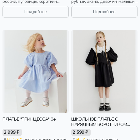
россия, пуговицы, короткий
рубчик, актив, девочки, малыши,
рукав, короткие, застежка,
дошкольники, дети
складки, школа, воротник,
Подробнее
Подробнее
девочки, дети
ПЛАТЬЕ "ПРИНЦЕССА" 0+
ШКОЛЬНОЕ ПЛАТЬЕ С
НАРЯДНЫМ ВОРОТНИКОМ
ДЛЯ ДЕВОЧЕК
2 999 ₽
2 599 ₽
BUNGLY
россия, малыши, дети
SELA
хлопок, вискоза,