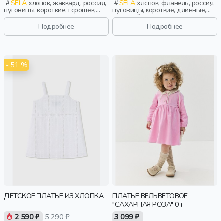
SELA
хлопок, жаккард, россия,
SELA
хлопок, фланель, россия,
пуговицы, короткие, горошек,
пуговицы, короткие, длинные,
прилегающие, застежка, школа,
длинный рукав, застежка,
оборка, воротник, съемный
оборка, манжета, свободные,
Подробнее
Подробнее
воротник, фактурные, объемные,
клетка, вышивка, воротник,
клеш, девочки, дети
съемный воротник, клеш,
эластичные, девочки, дети
- 51 %
ДЕТСКОЕ ПЛАТЬЕ ИЗ ХЛОПКА
ПЛАТЬЕ ВЕЛЬВЕТОВОЕ
"САХАРНАЯ РОЗА" 0+
2 590 ₽
5 290 ₽
3 099 ₽