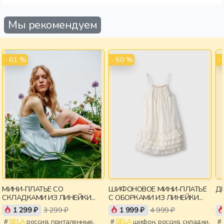
Мы рекомендуем
- 61 %
- 60 %
-
МИНИ-ПЛАТЬЕ СО
ШИФОНОВОЕ МИНИ-ПЛАТЬЕ
ДЕ
СКЛАДКАМИ ИЗ ЛИНЕЙКИ
С ОБОРКАМИ ИЗ ЛИНЕЙКИ
YOUNG
YOUNG
1 299 ₽
3 299 ₽
1 999 ₽
4 999 ₽
SELA
россия, приталенные,
SELA
шифон, россия, складки,