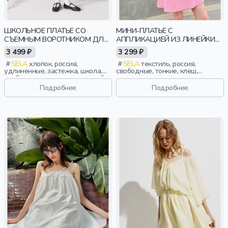
ШКОЛЬНОЕ ПЛАТЬЕ СО
МИНИ-ПЛАТЬЕ С
СЪЕМНЫМ ВОРОТНИКОМ ДЛЯ
АППЛИКАЦИЕЙ ИЗ ЛИНЕЙКИ
ДЕВОЧЕК
YOUNG
3 499 ₽
3 299 ₽
SELA
хлопок, россия,
SELA
текстиль, россия,
удлиненные, застежка, школа,
свободные, тонкие, клеш,
свободные, воротник, съемный
девочки, старшеклассники, дети
воротник, кружево, объемные,
Подробнее
Подробнее
девочки, дети