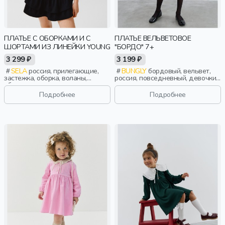
ПЛАТЬЕ С ОБОРКАМИ И С
ПЛАТЬЕ ВЕЛЬВЕТОВОЕ
ШОРТАМИ ИЗ ЛИНЕЙКИ YOUNG
"БОРДО" 7+
3 299 ₽
3 199 ₽
SELA
россия, прилегающие,
BUNGLY
бордовый, вельвет,
застежка, оборка, воланы,
россия, повседневный, девочки,
сборки, эластичные, девочки,
школьники, подростки, дети
старшеклассники, дети
Подробнее
Подробнее