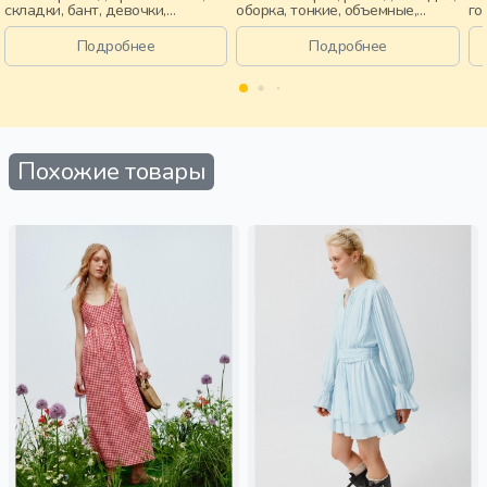
складки, бант, девочки,
оборка, тонкие, объемные,
го
старшеклассники, дети
девочки, старшеклассники,
ро
дети
за
Подробнее
Подробнее
во
Похожие товары