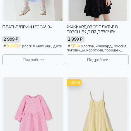
ПЛАТЬЕ "ПРИНЦЕССА" 0+
ЖАККАРДОВОЕ ПЛАТЬЕ В
ГОРОШЕК ДЛЯ ДЕВОЧЕК
2 999 ₽
2 999 ₽
BUNGLY
россия, малыши, дети
SELA
хлопок, жаккард, россия,
пуговицы, короткие, горошек,
прилегающие, застежка, школа,
оборка, воротник, съемный
Подробнее
Подробнее
воротник, фактурные, объемные,
клеш, девочки, дети
- 30 %