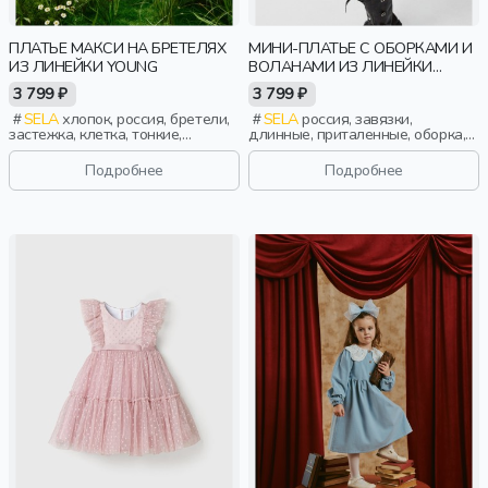
ПЛАТЬЕ МАКСИ НА БРЕТЕЛЯХ
МИНИ-ПЛАТЬЕ С ОБОРКАМИ И
ИЗ ЛИНЕЙКИ YOUNG
ВОЛАНАМИ ИЗ ЛИНЕЙКИ
YOUNG
3 799 ₽
3 799 ₽
SELA
хлопок, россия, бретели,
SELA
россия, завязки,
застежка, клетка, тонкие,
длинные, приталенные, оборка,
девочки, старшеклассники, дети
воланы, манжета, вырез, пояс,
сборки, девочки,
Подробнее
Подробнее
старшеклассники, дети