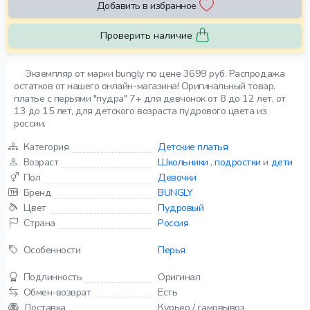
Добавить в избранное
Проверить наличие
Экземпляр от марки bungly по цене 3699 руб. Распродажа
остатков от нашего онлайн-магазина! Оригинальный товар.
платье с перьями "пудра" 7+ для девчонок от 8 до 12 лет, от
13 до 15 лет, для детского возраста пудрового цвета из
россии.
Категория
Детские платья
Возраст
Школьники
,
подростки
и
дети
Пол
Девочки
Бренд
BUNGLY
Цвет
Пудровый
Страна
Россия
Особенности
Перья
Подлинность
Оригинал
Обмен-возврат
Есть
Доставка
Курьер / самовывоз