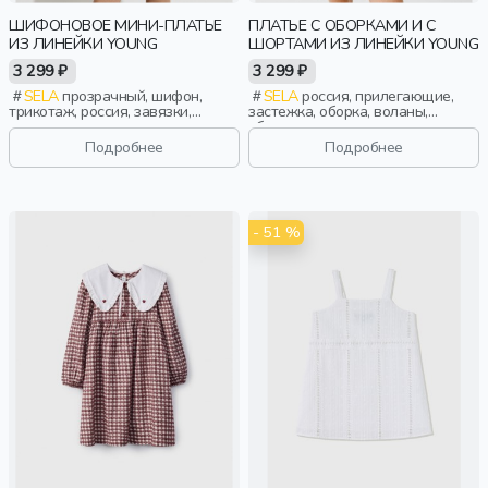
ШИФОНОВОЕ МИНИ-ПЛАТЬЕ
ПЛАТЬЕ С ОБОРКАМИ И С
ИЗ ЛИНЕЙКИ YOUNG
ШОРТАМИ ИЗ ЛИНЕЙКИ YOUNG
3 299 ₽
3 299 ₽
SELA
прозрачный, шифон,
SELA
россия, прилегающие,
трикотаж, россия, завязки,
застежка, оборка, воланы,
прилегающие, вырез, девочки,
сборки, эластичные, девочки,
старшеклассники, дети
старшеклассники, дети
Подробнее
Подробнее
- 51 %