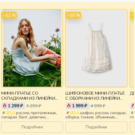
- 61 %
- 60 %
-
МИНИ-ПЛАТЬЕ СО
ШИФОНОВОЕ МИНИ-ПЛАТЬЕ
ДЕ
СКЛАДКАМИ ИЗ ЛИНЕЙКИ
С ОБОРКАМИ ИЗ ЛИНЕЙКИ
YOUNG
YOUNG
1 299 ₽
3 299 ₽
1 999 ₽
4 999 ₽
SELA
россия, приталенные,
SELA
шифон, россия, складки,
складки, бант, девочки,
оборка, тонкие, объемные,
го
старшеклассники, дети
девочки, старшеклассники,
ро
дети
за
Подробнее
Подробнее
во