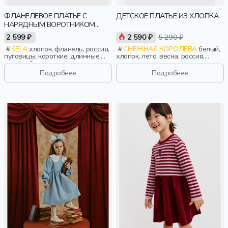
ФЛАНЕЛЕВОЕ ПЛАТЬЕ С
ДЕТСКОЕ ПЛАТЬЕ ИЗ ХЛОПКА
НАРЯДНЫМ ВОРОТНИКОМ
ДЛЯ ДЕВОЧЕК
2 599 ₽
2 590 ₽
5 290 ₽
SELA
хлопок, фланель, россия,
СНЕЖНАЯ КОРОЛЕВА
белый,
пуговицы, короткие, длинные,
хлопок, лето, весна, россия,
длинный рукав, застежка,
ажур, тонкие, девочки, дети
оборка, манжета, свободные,
Подробнее
Подробнее
клетка, вышивка, воротник,
съемный воротник, клеш,
эластичные, девочки, дети