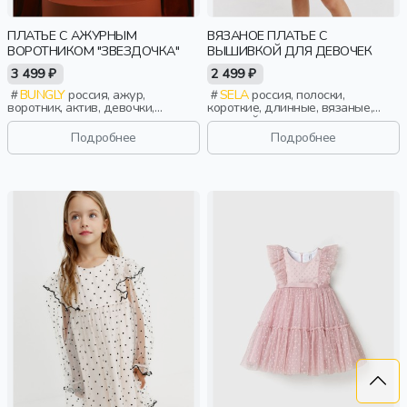
ПЛАТЬЕ С АЖУРНЫМ
ВЯЗАНОЕ ПЛАТЬЕ С
ВОРОТНИКОМ "ЗВЕЗДОЧКА"
ВЫШИВКОЙ ДЛЯ ДЕВОЧЕК
3 499 ₽
2 499 ₽
BUNGLY
россия, ажур,
SELA
россия, полоски,
воротник, актив, девочки,
короткие, длинные, вязаные,
малыши, дошкольники, дети
длинный рукав, однотон,
вышивка, вырез, круглый вырез,
Подробнее
Подробнее
клеш, девочки, дети