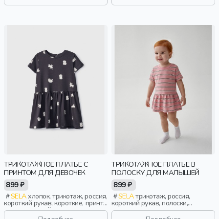
девочки, дети
ТРИКОТАЖНОЕ ПЛАТЬЕ С
ТРИКОТАЖНОЕ ПЛАТЬЕ В
ПРИНТОМ ДЛЯ ДЕВОЧЕК
ПОЛОСКУ ДЛЯ МАЛЫШЕЙ
899 ₽
899 ₽
SELA
хлопок, трикотаж, россия,
SELA
трикотаж, россия,
короткий рукав, короткие, принт,
короткий рукав, полоски,
вырез, круглый вырез,
короткие, застежка, кнопки,
эластичные, повседневный,
вырез, круглый вырез, малыши,
Подробнее
Подробнее