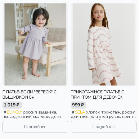
ПЛАТЬЕ-БОДИ "ВЕРЕСК" С
ТРИКОТАЖНОЕ ПЛАТЬЕ С
ВЫШИВКОЙ 0+
ПРИНТОМ ДЛЯ ДЕВОЧЕК
1 019 ₽
999 ₽
BUNGLY
россия, вышивка,
SELA
хлопок, трикотаж, россия,
повседневный, малыши, дети
длинные, длинный рукав, принт,
вырез, круглый вырез,
эластичные, повседневный,
Подробнее
Подробнее
девочки, дети