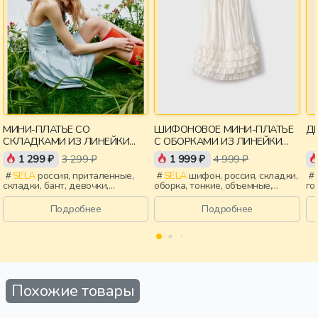
МИНИ-ПЛАТЬЕ СО
ШИФОНОВОЕ МИНИ-ПЛАТЬЕ
ДЕ
СКЛАДКАМИ ИЗ ЛИНЕЙКИ
С ОБОРКАМИ ИЗ ЛИНЕЙКИ
YOUNG
YOUNG
1 299 ₽
3 299 ₽
1 999 ₽
4 999 ₽
SELA
россия, приталенные,
SELA
шифон, россия, складки,
складки, бант, девочки,
оборка, тонкие, объемные,
го
старшеклассники, дети
девочки, старшеклассники,
ро
дети
за
Подробнее
Подробнее
во
Похожие товары