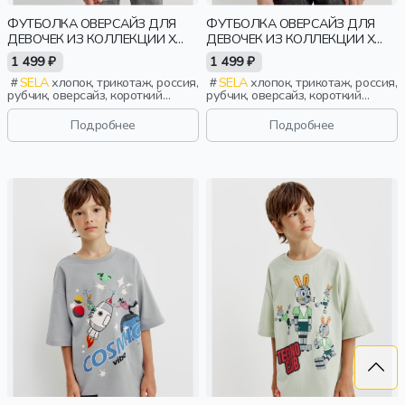
ФУТБОЛКА ОВЕРСАЙЗ ДЛЯ
ФУТБОЛКА ОВЕРСАЙЗ ДЛЯ
ДЕВОЧЕК ИЗ КОЛЛЕКЦИИ X
ДЕВОЧЕК ИЗ КОЛЛЕКЦИИ X
СОЮЗМУЛЬТФИЛЬМ
СОЮЗМУЛЬТФИЛЬМ
1 499 ₽
1 499 ₽
SELA
хлопок, трикотаж, россия,
SELA
хлопок, трикотаж, россия,
рубчик, оверсайз, короткий
рубчик, оверсайз, короткий
рукав, прямые, короткие, принт,
рукав, прямые, короткие, принт,
вырез, круглый вырез, девочки,
вырез, круглый вырез, девочки,
Подробнее
Подробнее
дети
дети