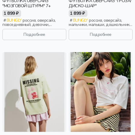
ФУТБОЛКА ОВЕРСАЙЗ
ФУТБОЛКА ОВЕРСАЙЗ "ГРОЗА/
"МОЗГОВОЙ ШТУРМ" 7+
ДИСКО-ШАР"
1 899 ₽
1 899 ₽
BUNGLY
россия, оверсайз,
BUNGLY
россия, оверсайз,
повседневный, девочки,
мальчики, малыши, дошкольники,
школьники, подростки, дети
дети
Подробнее
Подробнее