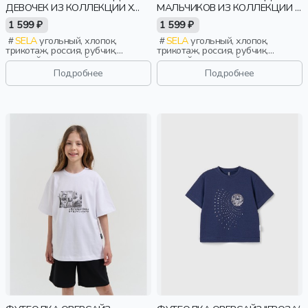
ДЕВОЧЕК ИЗ КОЛЛЕКЦИИ X
МАЛЬЧИКОВ ИЗ КОЛЛЕКЦИИ X
ЧЕБУРАШКА
СОЮЗМУЛЬТФИЛЬМ
1 599 ₽
1 599 ₽
SELA
угольный, хлопок,
SELA
угольный, хлопок,
трикотаж, россия, рубчик,
трикотаж, россия, рубчик,
оверсайз, короткий рукав,
оверсайз, короткий рукав,
прямые, короткие, принт, вырез,
прямые, короткие, свободные,
Подробнее
Подробнее
девочки, дети
принт, вырез, спорт, мальчики,
дети