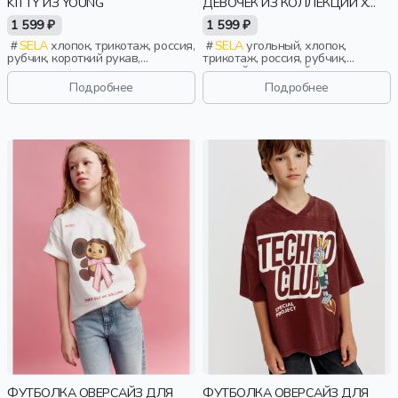
KITTY ИЗ YOUNG
ДЕВОЧЕК ИЗ КОЛЛЕКЦИИ X
ЧЕБУРАШКА
1 599 ₽
1 599 ₽
SELA
хлопок, трикотаж, россия,
SELA
угольный, хлопок,
рубчик, короткий рукав,
трикотаж, россия, рубчик,
короткие, прилегающие, принт,
оверсайз, короткий рукав,
вырез, круглый вырез, девочки,
прямые, короткие, принт, вырез,
Подробнее
Подробнее
старшеклассники, дети
девочки, дети
ФУТБОЛКА ОВЕРСАЙЗ ДЛЯ
ФУТБОЛКА ОВЕРСАЙЗ ДЛЯ