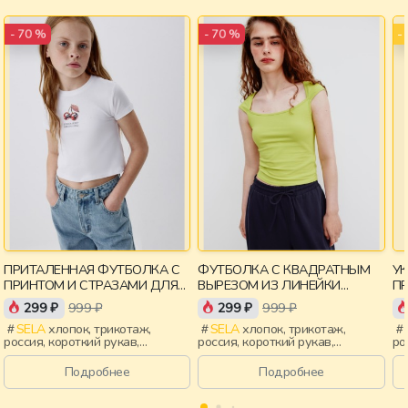
-
- 70 %
- 70 %
ПРИТАЛЕННАЯ ФУТБОЛКА С
ФУТБОЛКА С КВАДРАТНЫМ
У
ПРИНТОМ И СТРАЗАМИ ДЛЯ
ВЫРЕЗОМ ИЗ ЛИНЕЙКИ
П
ДЕВОЧЕК
YOUNG
299 ₽
999 ₽
299 ₽
999 ₽
SELA
хлопок, трикотаж,
SELA
хлопок, трикотаж,
россия, короткий рукав,
россия, короткий рукав,
ро
короткие, приталенные, принт,
короткие, прилегающие,
ук
вырез, круглый вырез,
крылышки, вырез, девочки,
пр
Подробнее
Подробнее
эластичные, девочки, дети
старшеклассники, дети
кр