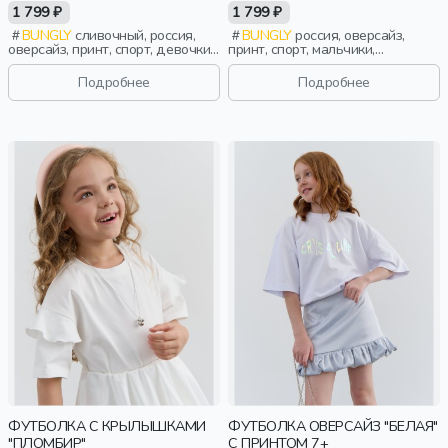
ПРИНТОМ 7+
1 799 ₽
1 799 ₽
BUNGLY
сливочный, россия,
BUNGLY
россия, оверсайз,
оверсайз, принт, спорт, девочки,
принт, спорт, мальчики,
школьники, подростки, дети
школьники, подростки, дети
Подробнее
Подробнее
ФУТБОЛКА С КРЫЛЫШКАМИ
ФУТБОЛКА ОВЕРСАЙЗ "БЕЛАЯ"
"ПЛОМБИР"
С ПРИНТОМ 7+