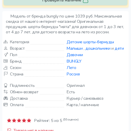
Проверить наличие
Модель от бренда bungly по цене 1039 руб. Максимальная
скидка от нашего интернет-магазина! Оригинальная
продукция. шорты бермуды "мята" для девчонок от 1 до 3 лет,
от 4 до 7 лет, для детского возраста на лето из россии.
Категория
Детские шорты-бермуды
Возраст
Малыши
,
дошкольники
и
дети
Пол
Девочки
Бренд
BUNGLY
Сезон
Лето
Страна
Россия
Подлинность
Оригинал
Обмен-возврат
Есть
Доставка
Курьер / самовывоз
Оплата
Карта / наличные
(55 оценок)
Рейтинг:
5
из 5
Товара нет в наличии