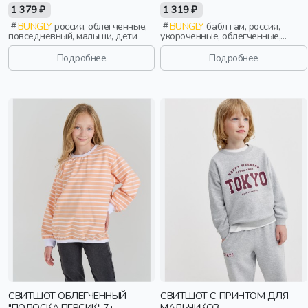
1 379 ₽
1 319 ₽
BUNGLY
россия, облегченные,
BUNGLY
бабл гам, россия,
повседневный, малыши, дети
укороченные, облегченные,
девочки, школьники, подростки,
дети
Подробнее
Подробнее
СВИТШОТ ОБЛЕГЧЕННЫЙ
СВИТШОТ С ПРИНТОМ ДЛЯ
"ПОЛОСКА ПЕРСИК" 7+
МАЛЬЧИКОВ