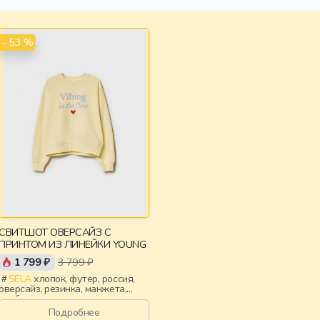
- 53 %
СВИТШОТ ОВЕРСАЙЗ С
ПРИНТОМ ИЗ ЛИНЕЙКИ YOUNG
1 799 ₽
3 799 ₽
SELA
хлопок, футер, россия,
оверсайз, резинка, манжета,
свободные, принт, девочки,
старшеклассники, дети
Подробнее