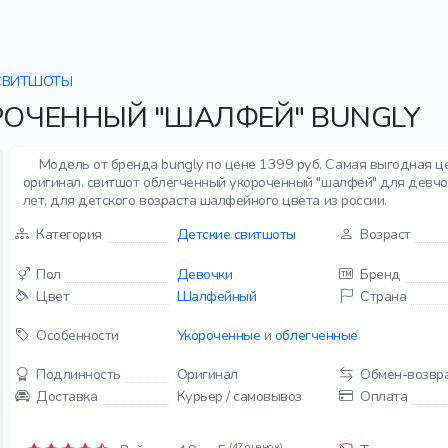
СВИТШОТЫ
ОЧЕННЫЙ "ШАЛФЕЙ" BUNGLY
Модель от бренда bungly по цене 1399 руб. Самая выгодная ц
оригинал. свитшот облегченный укороченный "шалфей" для девчоно
лет, для детского возраста шалфейного цвета из россии.
Категория
Детские свитшоты
Возраст
Пол
Девочки
Бренд
Цвет
Шалфейный
Страна
Особенности
Укороченные
и
облегченные
Подлинность
Оригинал
Обмен-возвр
Доставка
Курьер / самовывоз
Оплата
(47 оценок)