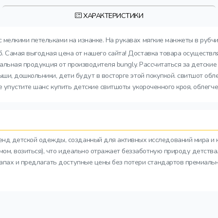
ХАРАКТЕРИСТИКИ
 мелкими петельками на изнанке. На рукавах мягкие манжеты в рубчи
. Самая выгодная цена от нашего сайта! Доставка товара осуществля
нальная продукция от производителя bungly. Рассчитаться за детски
ши, дошкольники, дети будут в восторге этой покупкой. свитшот об
е упустите шанс купить детские свитшоты укороченного кроя, облегч
ренд детской одежды, созданный для активных исследований мира и 
азмом, возиться), что идеально отражает беззаботную природу детств
тапах и предлагать доступные цены без потери стандартов премиальн