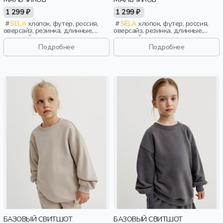
1 299 ₽
1 299 ₽
SELA
хлопок, футер, россия,
SELA
хлопок, футер, россия,
оверсайз, резинка, длинные,
оверсайз, резинка, длинные,
длинный рукав, манжета,
длинный рукав, манжета,
свободные, принт, вырез,
свободные, принт, вырез,
Подробнее
Подробнее
круглый вырез, мальчики, дети
круглый вырез, мальчики, дети
БАЗОВЫЙ СВИТШОТ
БАЗОВЫЙ СВИТШОТ