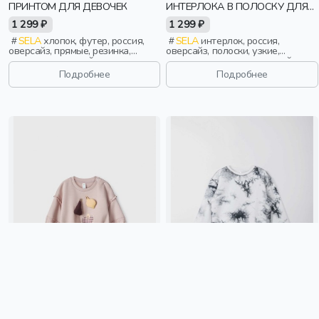
ПРИНТОМ ДЛЯ ДЕВОЧЕК
ИНТЕРЛОКА В ПОЛОСКУ ДЛЯ
ДЕВОЧЕК
1 299 ₽
1 299 ₽
SELA
хлопок, футер, россия,
SELA
интерлок, россия,
оверсайз, прямые, резинка,
оверсайз, полоски, узкие,
длинные, длинный рукав,
резинка, длинные, длинный
манжета, принт, вырез, круглый
рукав, манжета, свободные,
Подробнее
Подробнее
вырез, девочки, дети
вырез, круглый вырез, девочки,
дети