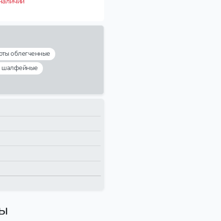
 наличии
оты облегченные
ы шалфейные
вы