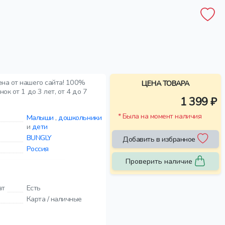
ена от нашего сайта! 100%
ЦЕНА ТОВАРА
к от 1 до 3 лет, от 4 до 7
1 399 ₽
* Была на момент наличия
Малыши
,
дошкольники
и
дети
BUNGLY
Добавить в избранное
Россия
Проверить наличие
ат
Есть
Карта / наличные