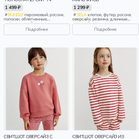
1 499 ₽
1 299 ₽
BUNGLY
персиковый, россия,
SELA
хлопок, футер, россия,
полоски, облегченные,
оверсайз, резинка, длинные,
повседневный, девочки,
длинный рукав, манжета,
школьники, подростки, дети
свободные, принт, вырез,
Подробнее
Подробнее
круглый вырез, мальчики, дети
СВИТШОТ ОВЕРСАЙЗ С
СВИТШОТ ОВЕРСАЙЗ ИЗ