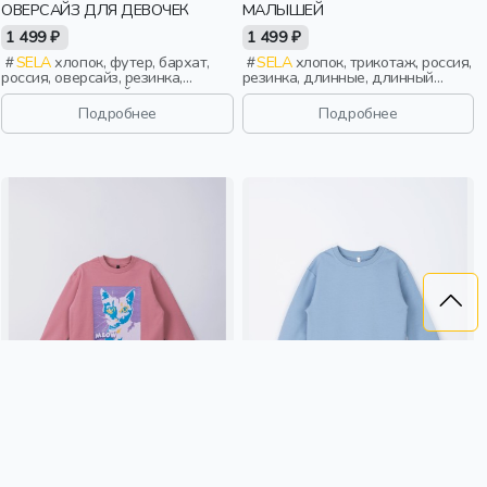
ОВЕРСАЙЗ ДЛЯ ДЕВОЧЕК
МАЛЫШЕЙ
1 499 ₽
1 499 ₽
SELA
хлопок, футер, бархат,
SELA
хлопок, трикотаж, россия,
россия, оверсайз, резинка,
резинка, длинные, длинный
длинные, длинный рукав,
рукав, застежка, кнопки,
однотон, манжета, свободные,
манжета, свободные, принт,
Подробнее
Подробнее
вырез, круглый вырез, пояс,
вырез, круглый вырез, малыши,
бархат, девочки, дети
дети