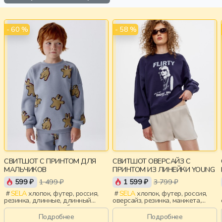
- 60 %
- 58 %
СВИТШОТ С ПРИНТОМ ДЛЯ
СВИТШОТ ОВЕРСАЙЗ С
МАЛЬЧИКОВ
ПРИНТОМ ИЗ ЛИНЕЙКИ YOUNG
599 ₽
1 499 ₽
1 599 ₽
3 799 ₽
SELA
хлопок, футер, россия,
SELA
хлопок, футер, россия,
резинка, длинные, длинный
оверсайз, резинка, манжета,
рукав, манжета, свободные,
свободные, принт, девочки,
принт, вырез, круглый вырез,
старшеклассники, дети
Подробнее
Подробнее
повседневный, мальчики, дети