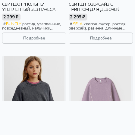
СВИТШОТ "ПОЛЫНЬ"
СВИТШТ ОВЕРСАЙЗ С
УТЕПЛЕННЫЙ БЕЗ НАЧЕСА
ПРИНТОМ ДЛЯ ДЕВОЧЕК
2 299 ₽
2 299 ₽
BUNGLY
россия, утепленные,
SELA
хлопок, футер, россия,
повседневный, мальчики,
оверсайз, резинка, длинные,
малыши, дошкольники, дети
длинный рукав, манжета, принт,
вышивка, вырез, круглый вырез,
Подробнее
Подробнее
девочки, дети