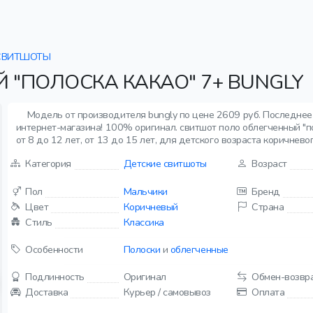
СВИТШОТЫ
"ПОЛОСКА КАКАО" 7+ BUNGLY
Модель от производителя bungly по цене 2609 руб. Последне
интернет-магазина! 100% оригинал. свитшот поло облегченный "п
от 8 до 12 лет, от 13 до 15 лет, для детского возраста коричневог
Категория
Детские свитшоты
Возраст
Пол
Мальчики
Бренд
Цвет
Коричневый
Страна
Стиль
Классика
Особенности
Полоски
и
облегченные
Подлинность
Оригинал
Обмен-возвр
Доставка
Курьер / самовывоз
Оплата