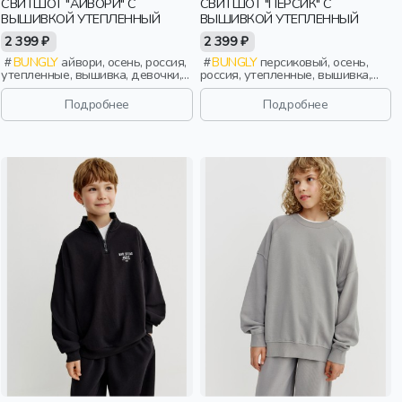
СВИТШОТ "АЙВОРИ" С
СВИТШОТ "ПЕРСИК" С
ВЫШИВКОЙ УТЕПЛЕННЫЙ
ВЫШИВКОЙ УТЕПЛЕННЫЙ
2 399 ₽
2 399 ₽
BUNGLY
айвори, осень, россия,
BUNGLY
персиковый, осень,
утепленные, вышивка, девочки,
россия, утепленные, вышивка,
малыши, дошкольники, дети
девочки, малыши, дошкольники,
дети
Подробнее
Подробнее