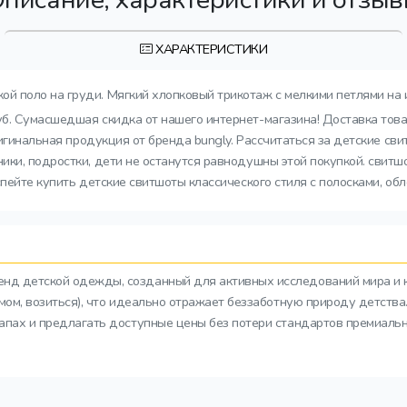
ХАРАКТЕРИСТИКИ
ой поло на груди. Мягкий хлопковый трикотаж с мелкими петлями на
руб. Сумасшедшая скидка от нашего интернет-магазина! Доставка тов
оригинальная продукция от бренда bungly. Рассчитаться за детские с
ки, подростки, дети не останутся равнодушны этой покупкой. свитшо
пейте купить детские свитшоты классического стиля с полосками, об
ренд детской одежды, созданный для активных исследований мира и 
азмом, возиться), что идеально отражает беззаботную природу детств
тапах и предлагать доступные цены без потери стандартов премиальн