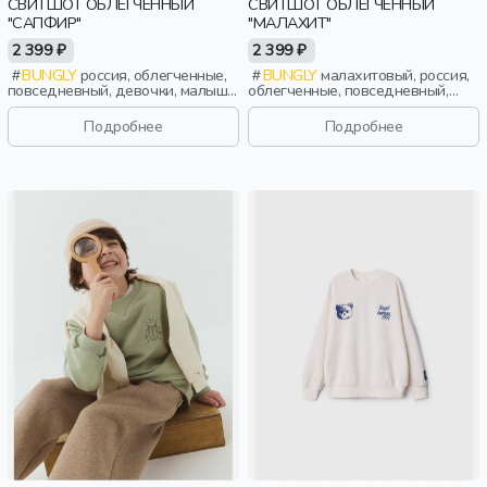
СВИТШОТ ОБЛЕГЧЕННЫЙ
СВИТШОТ ОБЛЕГЧЕННЫЙ
"САПФИР"
"МАЛАХИТ"
2 399 ₽
2 399 ₽
BUNGLY
россия, облегченные,
BUNGLY
малахитовый, россия,
повседневный, девочки, малыши,
облегченные, повседневный,
дошкольники, дети
девочки, малыши, дошкольники,
дети
Подробнее
Подробнее