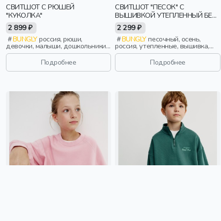
СВИТШОТ С РЮШЕЙ
СВИТШОТ "ПЕСОК" С
"КУКОЛКА"
ВЫШИВКОЙ УТЕПЛЕННЫЙ БЕЗ
НАЧЕСА
2 899 ₽
2 299 ₽
BUNGLY
россия, рюши,
BUNGLY
песочный, осень,
девочки, малыши, дошкольники,
россия, утепленные, вышивка,
дети
мальчики, малыши, дошкольники,
дети
Подробнее
Подробнее