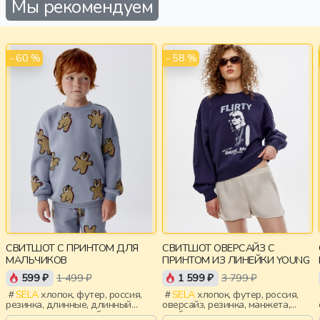
Мы рекомендуем
- 60 %
- 58 %
СВИТШОТ С ПРИНТОМ ДЛЯ
СВИТШОТ ОВЕРСАЙЗ С
МАЛЬЧИКОВ
ПРИНТОМ ИЗ ЛИНЕЙКИ YOUNG
599 ₽
1 499 ₽
1 599 ₽
3 799 ₽
SELA
хлопок, футер, россия,
SELA
хлопок, футер, россия,
резинка, длинные, длинный
оверсайз, резинка, манжета,
рукав, манжета, свободные,
свободные, принт, девочки,