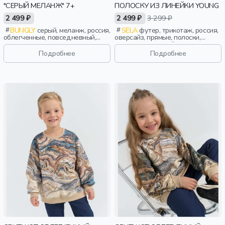
"СЕРЫЙ МЕЛАНЖ" 7+
ПОЛОСКУ ИЗ ЛИНЕЙКИ YOUNG
2 499 ₽
2 499 ₽
3 299 ₽
BUNGLY
серый, меланж, россия,
SELA
футер, трикотаж, россия,
облегченные, повседневный,
оверсайз, прямые, полоски,
девочки, школьники, подростки,
длинные, длинный рукав,
дети
свободные, воротник, девочки,
Подробнее
Подробнее
дети