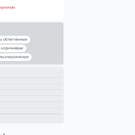
 наличии
ты облегченные
ы коричневые
ты классические
вы