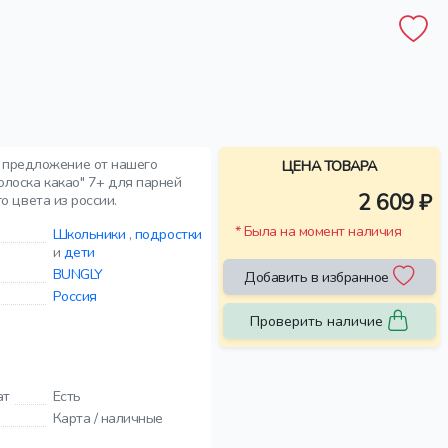
е предложение от нашего
ЦЕНА ТОВАРА
олоска какао" 7+ для парней
2 609 ₽
о цвета из россии.
* Была на момент наличия
Школьники
,
подростки
и
дети
BUNGLY
Добавить в избранное
Россия
Проверить наличие
ат
Есть
Карта / наличные