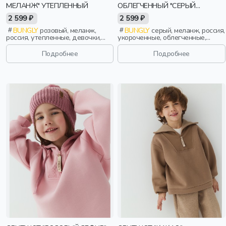
МЕЛАНЖ" УТЕПЛЕННЫЙ
ОБЛЕГЧЕННЫЙ "СЕРЫЙ
МЕЛАНЖ" 7+
2 599 ₽
2 599 ₽
BUNGLY
розовый, меланж,
BUNGLY
серый, меланж, россия,
россия, утепленные, девочки,
укороченные, облегченные,
малыши, дошкольники, дети
девочки, школьники, подростки,
дети
Подробнее
Подробнее