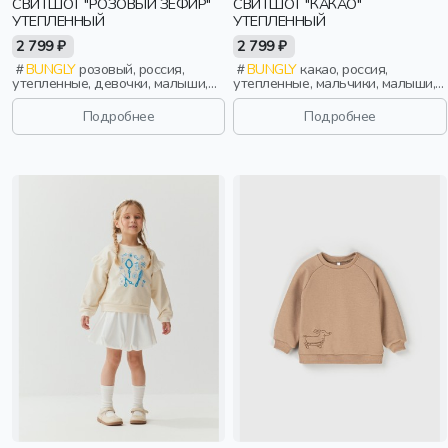
СВИТШОТ "РОЗОВЫЙ ЗЕФИР"
СВИТШОТ "КАКАО"
УТЕПЛЕННЫЙ
УТЕПЛЕННЫЙ
2 799 ₽
2 799 ₽
BUNGLY
розовый, россия,
BUNGLY
какао, россия,
утепленные, девочки, малыши,
утепленные, мальчики, малыши,
дошкольники, дети
дошкольники, дети
Подробнее
Подробнее