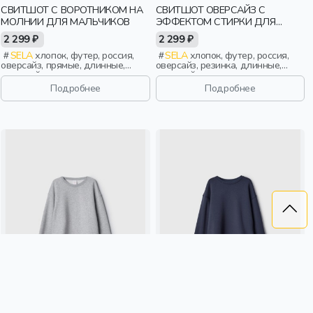
СВИТШОТ С ВОРОТНИКОМ НА
СВИТШОТ ОВЕРСАЙЗ С
МОЛНИИ ДЛЯ МАЛЬЧИКОВ
ЭФФЕКТОМ СТИРКИ ДЛЯ
ДЕВОЧЕК
2 299 ₽
2 299 ₽
SELA
хлопок, футер, россия,
SELA
хлопок, футер, россия,
оверсайз, прямые, длинные,
оверсайз, резинка, длинные,
длинный рукав, молния, ворот,
длинный рукав, манжета,
манжета, свободные, принт,
свободные, вырез, круглый
Подробнее
Подробнее
воротник, воротник-стойка,
вырез, девочки, дети
мальчики, дети