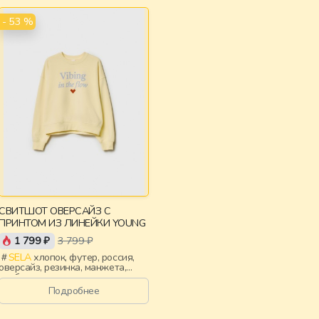
- 53 %
СВИТШОТ ОВЕРСАЙЗ С
ПРИНТОМ ИЗ ЛИНЕЙКИ YOUNG
1 799 ₽
3 799 ₽
SELA
хлопок, футер, россия,
оверсайз, резинка, манжета,
свободные, принт, девочки,
старшеклассники, дети
Подробнее