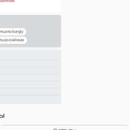
 наличии
итшоты bungly
ты российские
вы