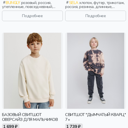
BUNGLY
розовый, россия,
SELA
хлопок, футер, трикотаж,
утепленные, повседневный,
россия, резинка, длинные,
малыши, дети
манжета, свободные, принт,
вырез, круглый вырез, объемные,
Подробнее
Подробнее
девочки, дети
БАЗОВЫЙ СВИТШОТ
СВИТШОТ "ДЫМЧАТЫЙ КВАРЦ"
ОВЕРСАЙЗ ДЛЯ МАЛЬЧИКОВ
7+
1 699 ₽
1 739 ₽