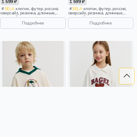
1 599 ₽
1 599 ₽
SELA
хлопок, футер, россия,
SELA
хлопок, футер, россия,
оверсайз, резинка, длинные,
оверсайз, резинка, длинные,
длинный рукав, манжета,
длинный рукав, манжета,
свободные, принт, вырез,
свободные, принт, вырез,
Подробнее
Подробнее
круглый вырез, мальчики, дети
круглый вырез, мальчики, дети
СВИТШОТ С ВОРОТНИКОМ
УТЕПЛЕННЫЙ СВИТШОТ
ДЛЯ МАЛЬЧИКОВ
ОВЕРСАЙЗ С ВОРОТНИКОМ