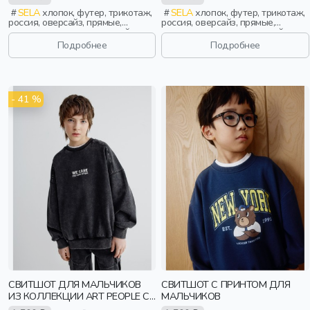
SELA
хлопок, футер, трикотаж,
SELA
хлопок, футер, трикотаж,
россия, оверсайз, прямые,
россия, оверсайз, прямые,
резинка, длинные, длинный
резинка, длинные, длинный
рукав, школа, однотон, манжета,
рукав, школа, однотон, манжета,
Подробнее
Подробнее
свободные, вырез, круглый
свободные, вырез, круглый
вырез, мальчики, дети
вырез, мальчики, дети
- 41 %
СВИТШОТ ДЛЯ МАЛЬЧИКОВ
СВИТШОТ С ПРИНТОМ ДЛЯ
ИЗ КОЛЛЕКЦИИ ART PEOPLE С
МАЛЬЧИКОВ
ANGRY BROTHERS 11