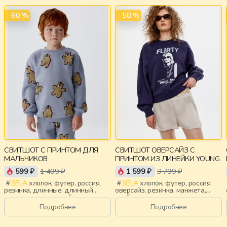
- 60 %
- 58 %
СВИТШОТ С ПРИНТОМ ДЛЯ
СВИТШОТ ОВЕРСАЙЗ С
МАЛЬЧИКОВ
ПРИНТОМ ИЗ ЛИНЕЙКИ YOUNG
599 ₽
1 499 ₽
1 599 ₽
3 799 ₽
SELA
хлопок, футер, россия,
SELA
хлопок, футер, россия,
резинка, длинные, длинный
оверсайз, резинка, манжета,
рукав, манжета, свободные,
свободные, принт, девочки,
принт, вырез, круглый вырез,
старшеклассники, дети
Подробнее
Подробнее
повседневный, мальчики, дети