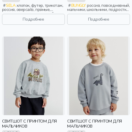
SELA
хлопок, футер, трикотаж,
BUNGLY
россия, повседневный,
россия, оверсайз, прямые,
мальчики, школьники, подростки,
резинка, длинные, длинный
дети
рукав, школа, однотон, манжета,
Подробнее
Подробнее
свободные, вырез, круглый
вырез, мальчики, дети
СВИТШОТ С ПРИНТОМ ДЛЯ
СВИТШОТ С ПРИНТОМ ДЛЯ
МАЛЬЧИКОВ
МАЛЬЧИКОВ