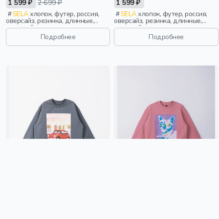
1 599 ₽
2 699 ₽
1 599 ₽
SELA
хлопок, футер, россия,
SELA
хлопок, футер, россия,
оверсайз, резинка, длинные,
оверсайз, резинка, длинные,
длинный рукав, манжета,
длинный рукав, манжета,
свободные, принт, вышивка,
свободные, принт, вырез,
Подробнее
Подробнее
вырез, круглый вырез, винтаж,
круглый вырез, мальчики, дети
мальчики, дети
СВИТШОТ ОБЛЕГЧЕННЫЙ
СВИТШОТ ОБЛЕГЧЕННЫЙ
"МАРЕНГО" С ПРИНТОМ 7+
"ПЕПЕЛЬНАЯ РОЗА" С