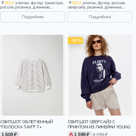
SELA
хлопок, футер, трикотаж,
SELA
хлопок, футер, россия,
россия, резинка, длинные,
оверсайз, резинка, длинные,
манжета, свободные, принт,
длинный рукав, школа, манжета,
вырез, круглый вырез, объемные,
свободные, принт, вырез,
Подробнее
Подробнее
девочки, дети
круглый вырез, девочки, дети
- 58 %
СВИТШОТ ОБЛЕГЧЕННЫЙ
СВИТШОТ ОВЕРСАЙЗ С
"ПОЛОСКА ТАУП" 7+
ПРИНТОМ ИЗ ЛИНЕЙКИ YOUNG
1 609 ₽
1 599 ₽
3 799 ₽