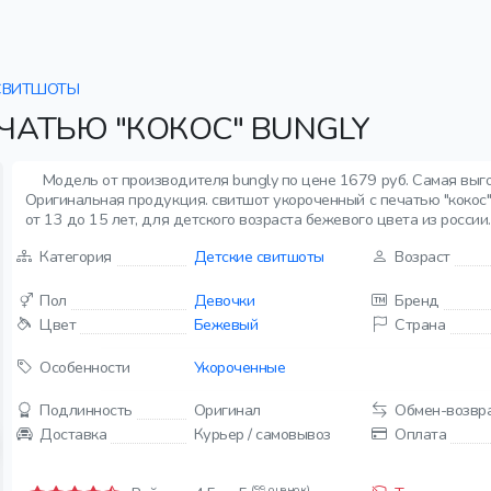
СВИТШОТЫ
ЧАТЬЮ "КОКОС" BUNGLY
Модель от производителя bungly по цене 1679 руб. Самая выго
Оригинальная продукция. свитшот укороченный с печатью "кокос" 
от 13 до 15 лет, для детского возраста бежевого цвета из россии.
Категория
Детские свитшоты
Возраст
Пол
Девочки
Бренд
Цвет
Бежевый
Страна
Особенности
Укороченные
Подлинность
Оригинал
Обмен-возвр
Доставка
Курьер / самовывоз
Оплата
(99 оценок)