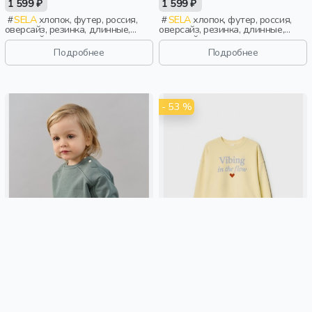
1 599 ₽
1 599 ₽
SELA
хлопок, футер, россия,
SELA
хлопок, футер, россия,
оверсайз, резинка, длинные,
оверсайз, резинка, длинные,
длинный рукав, манжета,
длинный рукав, манжета,
свободные, принт, вырез,
свободные, принт, вырез,
Подробнее
Подробнее
круглый вырез, мальчики, дети
круглый вырез, мальчики, дети
- 53 %
СВИТШОТ "ПОЛЫНЬ"
СВИТШОТ ОВЕРСАЙЗ С
УТЕПЛЕННЫЙ 0+
ПРИНТОМ ИЗ ЛИНЕЙКИ YOUNG