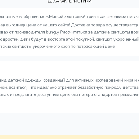
ХАРАКТЕРИСТИКИ
ованным изображением.Мягкий хлопковый трикотаж с мелкими петлям
мая выгодная цена от нашего сайта! Доставка товара осуществляется
овар от производителя bungly. Рассчитаться за детские свитшоты во
дростки, дети будут в восторге этой покупкой. свитшот укороченный 
етские свитшоты укороченного кроя по потрясающей цене!
ренд детской одежды, созданный для активных исследований мира и 
азмом, возиться), что идеально отражает беззаботную природу детств
тапах и предлагать доступные цены без потери стандартов премиальн