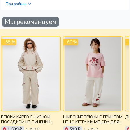
Подробнее
Мы рекомендуем
- 68 %
- 67 %
-
БРЮКИ КАРГО С НИЗКОЙ
ШИРОКИЕ БРЮКИ С ПРИНТОМ
ДЕ
ПОСАДКОЙ ИЗ ЛИНЕЙКИ
HELLO KITTY MY MELODY ДЛЯ
YOUNG
ДЕВОЧЕК
1 599 ₽
4 999 ₽
599 ₽
1 799 ₽