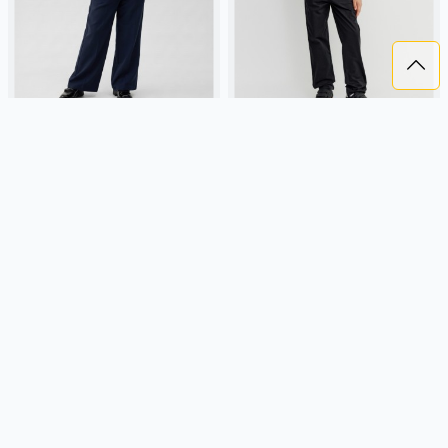
ШИРОКИЕ БРЮКИ НА РЕЗИНКЕ
ЗАУЖЕННЫЕ БРЮКИ ИЗ ТВИЛА
ДЛЯ ДЕВОЧЕК
НА РЕЗИНКЕ ДЛЯ МАЛЬЧИКОВ
2 299 ₽
2 299 ₽
SELA
вискоза, россия, широкие,
SELA
хлопок, твил, россия,
резинка, школа, кулиска, стрелки,
зауженные, резинка, школа,
пояс, эластичные, девочки, дети
кулиска, пояс, эластичные,
мальчики, дети
Подробнее
Подробнее