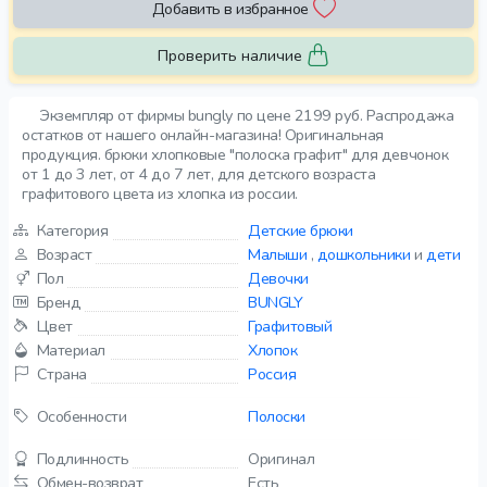
Добавить в избранное
Проверить наличие
Экземпляр от фирмы bungly по цене 2199 руб. Распродажа
остатков от нашего онлайн-магазина! Оригинальная
продукция. брюки хлопковые "полоска графит" для девчонок
от 1 до 3 лет, от 4 до 7 лет, для детского возраста
графитового цвета из хлопка из россии.
Категория
Детские брюки
Возраст
Малыши
,
дошкольники
и
дети
Пол
Девочки
Бренд
BUNGLY
Цвет
Графитовый
Материал
Хлопок
Страна
Россия
Особенности
Полоски
Подлинность
Оригинал
Обмен-возврат
Есть