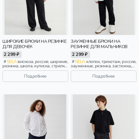
ШИРОКИЕ БРЮКИ НА РЕЗИНКЕ
ЗАУЖЕННЫЕ БРЮКИ НА
ДЛЯ ДЕВОЧЕК
РЕЗИНКЕ ДЛЯ МАЛЬЧИКОВ
2 299 ₽
2 299 ₽
SELA
вискоза, россия, широкие,
SELA
хлопок, трикотаж, россия,
резинка, школа, кулиска, стрелки,
зауженные, резинка, застежка,
пояс, эластичные, девочки, дети
кнопки, школа, кулиска, пояс,
фактурные, эластичные, отворот,
Подробнее
Подробнее
мальчики, дети