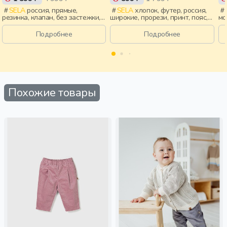
SELA
россия, прямые,
SELA
хлопок, футер, россия,
резинка, клапан, без застежки,
широкие, прорези, принт, пояс,
мо
пояс, девочки,
эластичные, девочки, дети
ле
старшеклассники, дети
пр
Подробнее
Подробнее
эл
Похожие товары