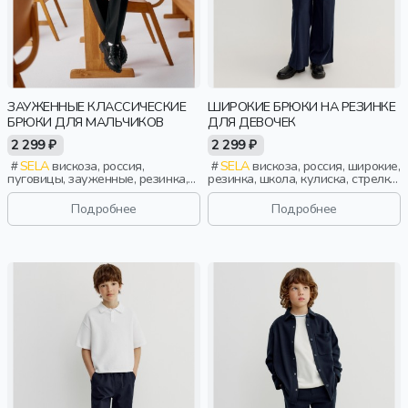
ЗАУЖЕННЫЕ КЛАССИЧЕСКИЕ
ШИРОКИЕ БРЮКИ НА РЕЗИНКЕ
БРЮКИ ДЛЯ МАЛЬЧИКОВ
ДЛЯ ДЕВОЧЕК
2 299 ₽
2 299 ₽
SELA
вискоза, россия,
SELA
вискоза, россия, широкие,
пуговицы, зауженные, резинка,
резинка, школа, кулиска, стрелки,
застежка, школа, стрелки, пояс,
пояс, высокая посадка,
классика, мальчики, дети
эластичные, девочки, дети
Подробнее
Подробнее