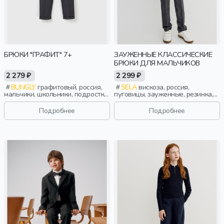
БРЮКИ "ГРАФИТ" 7+
ЗАУЖЕННЫЕ КЛАССИЧЕСКИЕ
БРЮКИ ДЛЯ МАЛЬЧИКОВ
2 279 ₽
2 299 ₽
BUNGLY
графитовый, россия,
SELA
вискоза, россия,
мальчики, школьники, подростки,
пуговицы, зауженные, резинка,
дети
застежка, школа, стрелки, пояс,
классика, мальчики, дети
Подробнее
Подробнее