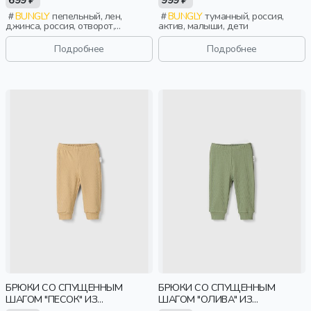
BUNGLY
пепельный, лен,
BUNGLY
туманный, россия,
джинса, россия, отворот,
актив, малыши, дети
малыши, дети
Подробнее
Подробнее
БРЮКИ СО СПУЩЕННЫМ
БРЮКИ СО СПУЩЕННЫМ
ШАГОМ "ПЕСОК" ИЗ
ШАГОМ "ОЛИВА" ИЗ
КАШКОРСЕ 0+
КАШКОРСЕ 0+