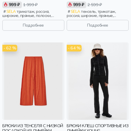
ПОЛОСКУ ДЛЯ ДЕВОЧЕК
YOUNG
999 ₽
1 999 ₽
999 ₽
2 599 ₽
SELA
трикотаж, россия,
SELA
тенсель, трикотаж,
широкие, прямые, полоски,
россия, широкие, прямые,
вязаные, ажур, кулиска, пояс,
резинка, пояс, девочки,
эластичные, девочки, дети
старшеклассники, дети
Подробнее
Подробнее
- 62 %
- 64 %
БРЮКИ ИЗ ТЕНСЕЛЯ С НИЗКОЙ
БРЮКИ КЛЕШ СПОРТИВНЫЕ ИЗ
ПОСАДКОЙ ИЗ ЛИНЕЙКИ
ЛИНЕЙКИ YOUNG