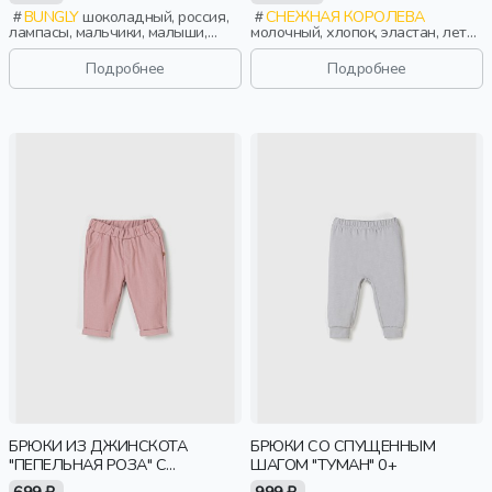
BUNGLY
шоколадный, россия,
СНЕЖНАЯ КОРОЛЕВА
лампасы, мальчики, малыши,
молочный, хлопок, эластан, лето,
дошкольники, дети
весна, россия, завязки, прорези,
карман, пояс, эластичные,
Подробнее
Подробнее
мальчики, дети
БРЮКИ ИЗ ДЖИНСКОТА
БРЮКИ СО СПУЩЕННЫМ
"ПЕПЕЛЬНАЯ РОЗА" С
ШАГОМ "ТУМАН" 0+
ОТВОРОТАМИ 0+
699 ₽
999 ₽