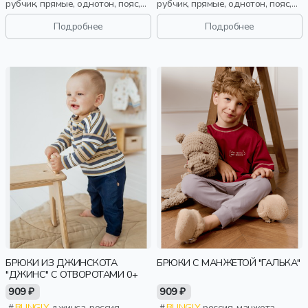
рубчик, прямые, однотон, пояс,
рубчик, прямые, однотон, пояс,
эластичные, малыши, дети
эластичные, малыши, дети
Подробнее
Подробнее
БРЮКИ ИЗ ДЖИНСКОТА
БРЮКИ С МАНЖЕТОЙ "ГАЛЬКА"
"ДЖИНС" С ОТВОРОТАМИ 0+
909 ₽
909 ₽
BUNGLY
джинса, россия,
BUNGLY
россия, манжета,