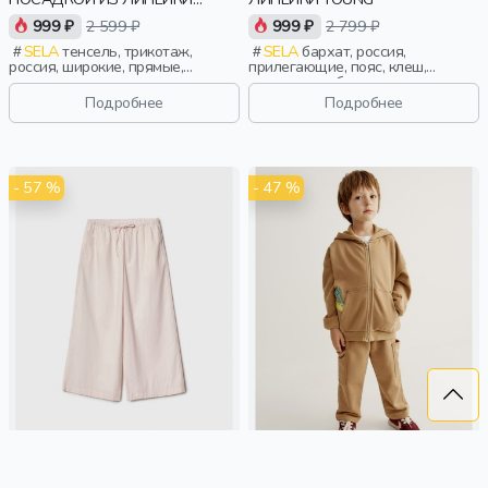
YOUNG
999 ₽
2 599 ₽
999 ₽
2 799 ₽
SELA
тенсель, трикотаж,
SELA
бархат, россия,
россия, широкие, прямые,
прилегающие, пояс, клеш,
резинка, пояс, девочки,
эластичные, бархат, спорт,
старшеклассники, дети
девочки, старшеклассники, дети
Подробнее
Подробнее
- 57 %
- 47 %
ШИРОКИЕ БРЮКИ ИЗ ХЛОПКА
ТРИКОТАЖНЫЕ БРЮКИ ДЛЯ