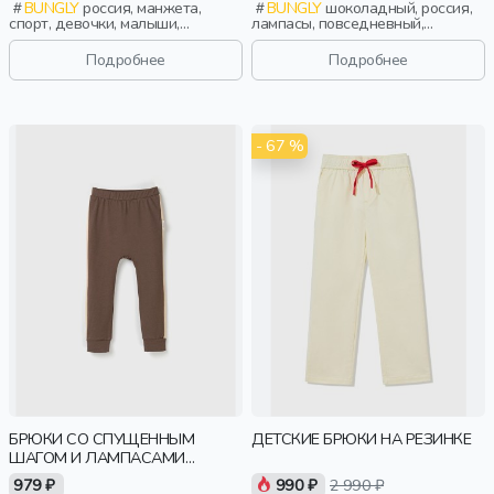
BUNGLY
россия, манжета,
BUNGLY
шоколадный, россия,
спорт, девочки, малыши,
лампасы, повседневный,
дошкольники, дети
девочки, малыши, дошкольники,
дети
Подробнее
Подробнее
- 67 %
БРЮКИ СО СПУЩЕННЫМ
ДЕТСКИЕ БРЮКИ НА РЕЗИНКЕ
ШАГОМ И ЛАМПАСАМИ
"ШОКОЛАД"
979 ₽
990 ₽
2 990 ₽