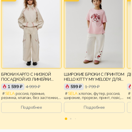
БРЮКИ КАРГО С НИЗКОЙ
ШИРОКИЕ БРЮКИ С ПРИНТОМ
ДЕ
ПОСАДКОЙ ИЗ ЛИНЕЙКИ
HELLO KITTY MY MELODY ДЛЯ
YOUNG
ДЕВОЧЕК
1 599 ₽
4 999 ₽
599 ₽
1 799 ₽
SELA
россия, прямые,
SELA
хлопок, футер, россия,
резинка, клапан, без застежки,
широкие, прорези, принт, пояс,
мо
пояс, девочки,
эластичные, девочки, дети
ле
старшеклассники, дети
пр
Подробнее
Подробнее
эл