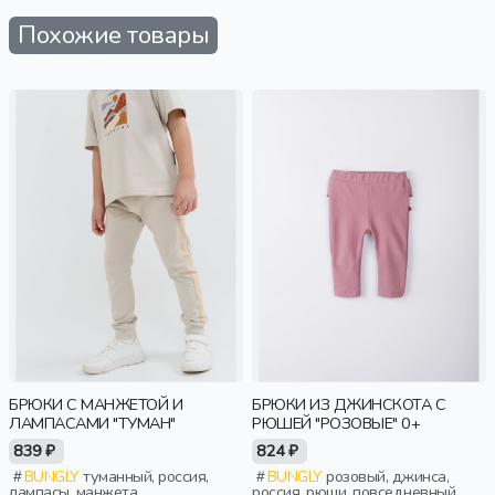
Похожие товары
БРЮКИ С МАНЖЕТОЙ И
БРЮКИ ИЗ ДЖИНСКОТА С
ЛАМПАСАМИ "ТУМАН"
РЮШЕЙ "РОЗОВЫЕ" 0+
839 ₽
824 ₽
BUNGLY
туманный, россия,
BUNGLY
розовый, джинса,
лампасы, манжета,
россия, рюши, повседневный,