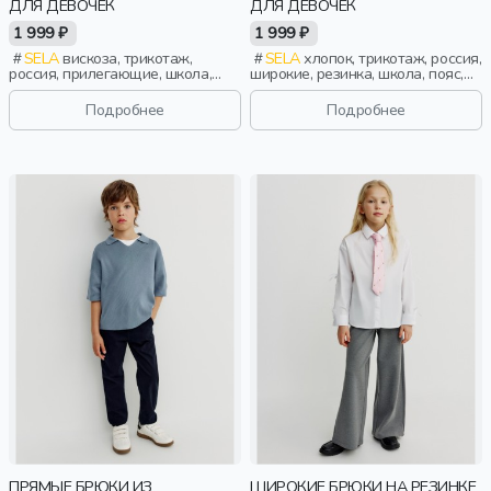
ДЛЯ ДЕВОЧЕК
ДЛЯ ДЕВОЧЕК
1 999 ₽
1 999 ₽
SELA
вискоза, трикотаж,
SELA
хлопок, трикотаж, россия,
россия, прилегающие, школа,
широкие, резинка, школа, пояс,
однотон, прорези, стрелки, пояс,
высокая посадка, эластичные,
высокая посадка, клеш,
девочки, дети
Подробнее
Подробнее
эластичные, девочки, дети
ПРЯМЫЕ БРЮКИ ИЗ
ШИРОКИЕ БРЮКИ НА РЕЗИНКЕ