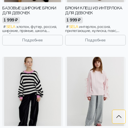
БАЗОВЫЕ ШИРОКИЕ БРЮКИ
БРЮКИ КЛЕШ ИЗ ИНТЕРЛОКА
ДЛЯ ДЕВОЧЕК
ДЛЯ ДЕВОЧЕК
1 999 ₽
1 999 ₽
SELA
хлопок, футер, россия,
SELA
интерлок, россия,
широкие, прямые, школа,
прилегающие, кулиска, пояс,
свободные, прорези, кулиска,
высокая посадка, клеш,
пояс, эластичные, девочки, дети
эластичные, девочки, дети
Подробнее
Подробнее