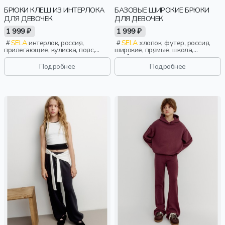
БРЮКИ КЛЕШ ИЗ ИНТЕРЛОКА
БАЗОВЫЕ ШИРОКИЕ БРЮКИ
ДЛЯ ДЕВОЧЕК
ДЛЯ ДЕВОЧЕК
1 999 ₽
1 999 ₽
SELA
интерлок, россия,
SELA
хлопок, футер, россия,
прилегающие, кулиска, пояс,
широкие, прямые, школа,
высокая посадка, клеш,
свободные, прорези, кулиска,
эластичные, девочки, дети
пояс, эластичные, девочки, дети
Подробнее
Подробнее