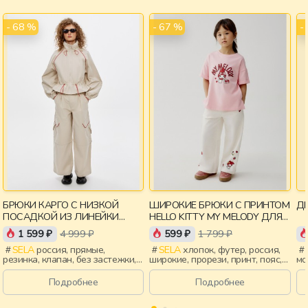
- 68 %
- 67 %
-
БРЮКИ КАРГО С НИЗКОЙ
ШИРОКИЕ БРЮКИ С ПРИНТОМ
ДЕ
ПОСАДКОЙ ИЗ ЛИНЕЙКИ
HELLO KITTY MY MELODY ДЛЯ
YOUNG
ДЕВОЧЕК
1 599 ₽
4 999 ₽
599 ₽
1 799 ₽
SELA
россия, прямые,
SELA
хлопок, футер, россия,
резинка, клапан, без застежки,
широкие, прорези, принт, пояс,
мо
пояс, девочки,
эластичные, девочки, дети
ле
старшеклассники, дети
пр
Подробнее
Подробнее
эл