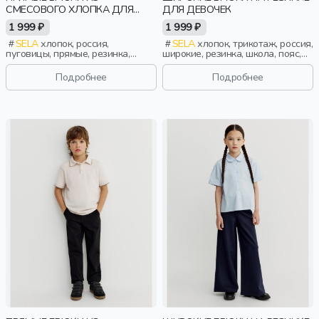
СМЕСОВОГО ХЛОПКА ДЛЯ
ДЛЯ ДЕВОЧЕК
МАЛЬЧИКОВ
1 999 ₽
1 999 ₽
SELA
хлопок, россия,
SELA
хлопок, трикотаж, россия,
пуговицы, прямые, резинка,
широкие, резинка, школа, пояс,
застежка, школа, пояс,
высокая посадка, эластичные,
фактурные, мальчики, дети
девочки, дети
Подробнее
Подробнее