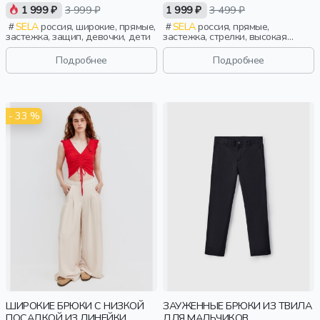
1 999 ₽
3 999 ₽
1 999 ₽
3 499 ₽
SELA
россия, широкие, прямые,
SELA
россия, прямые,
застежка, защип, девочки, дети
застежка, стрелки, высокая
посадка, девочки,
старшеклассники, дети
Подробнее
Подробнее
- 33 %
ШИРОКИЕ БРЮКИ С НИЗКОЙ
ЗАУЖЕННЫЕ БРЮКИ ИЗ ТВИЛА
ПОСАДКОЙ ИЗ ЛИНЕЙКИ
ДЛЯ МАЛЬЧИКОВ