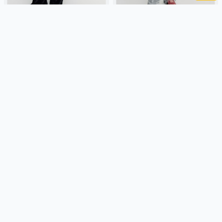
ШИРОКИЕ ВЕЛЬВЕТОВЫЕ
ШИРОКИЕ ВЕЛЬВЕТОВЫЕ
БРЮКИ ДЛЯ ДЕВОЧЕК
БРЮКИ ДЛЯ ДЕВОЧЕК
1 999 ₽
1 999 ₽
SELA
вельвет, россия, рубчик,
SELA
вельвет, россия, рубчик,
широкие, кулиска, пояс,
широкие, кулиска, пояс,
эластичные, девочки, дети
эластичные, девочки, дети
Подробнее
Подробнее