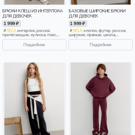
БРЮКИ КЛЕШ ИЗ ИНТЕРЛОКА
БАЗОВЫЕ ШИРОКИЕ БРЮКИ
ДЛЯ ДЕВОЧЕК
ДЛЯ ДЕВОЧЕК
1 999 ₽
1 999 ₽
SELA
интерлок, россия,
SELA
хлопок, футер, россия,
прилегающие, кулиска, пояс,
широкие, прямые, школа,
высокая посадка, клеш,
свободные, прорези, кулиска,
эластичные, девочки, дети
пояс, эластичные, девочки, дети
Подробнее
Подробнее