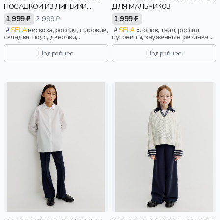
ПОСАДКОЙ ИЗ ЛИНЕЙКИ
ДЛЯ МАЛЬЧИКОВ
YOUNG
1 999 ₽
2 999 ₽
1 999 ₽
SELA
вискоза, россия, широкие,
SELA
хлопок, твил, россия,
складки, пояс, девочки,
пуговицы, зауженные, резинка,
старшеклассники, дети
застежка, школа, пояс, мальчики,
дети
Подробнее
Подробнее