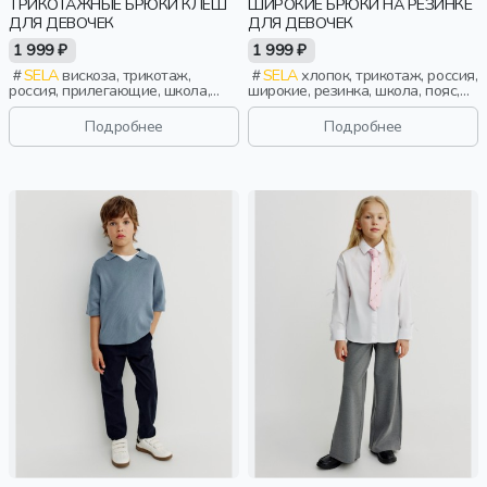
ТРИКОТАЖНЫЕ БРЮКИ КЛЕШ
ШИРОКИЕ БРЮКИ НА РЕЗИНКЕ
ДЛЯ ДЕВОЧЕК
ДЛЯ ДЕВОЧЕК
1 999 ₽
1 999 ₽
SELA
вискоза, трикотаж,
SELA
хлопок, трикотаж, россия,
россия, прилегающие, школа,
широкие, резинка, школа, пояс,
однотон, прорези, стрелки, пояс,
высокая посадка, эластичные,
высокая посадка, клеш,
девочки, дети
Подробнее
Подробнее
эластичные, девочки, дети