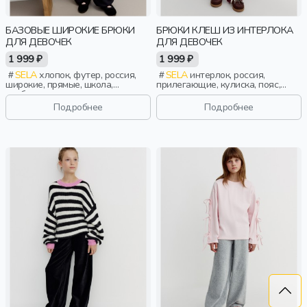
БАЗОВЫЕ ШИРОКИЕ БРЮКИ
БРЮКИ КЛЕШ ИЗ ИНТЕРЛОКА
ДЛЯ ДЕВОЧЕК
ДЛЯ ДЕВОЧЕК
1 999 ₽
1 999 ₽
SELA
хлопок, футер, россия,
SELA
интерлок, россия,
широкие, прямые, школа,
прилегающие, кулиска, пояс,
свободные, прорези, кулиска,
высокая посадка, клеш,
пояс, эластичные, девочки, дети
эластичные, девочки, дети
Подробнее
Подробнее