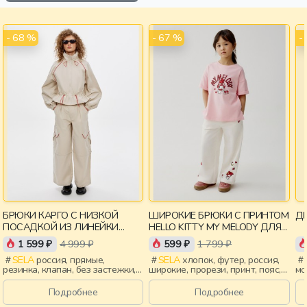
- 68 %
- 67 %
-
БРЮКИ КАРГО С НИЗКОЙ
ШИРОКИЕ БРЮКИ С ПРИНТОМ
ДЕ
ПОСАДКОЙ ИЗ ЛИНЕЙКИ
HELLO KITTY MY MELODY ДЛЯ
YOUNG
ДЕВОЧЕК
1 599 ₽
4 999 ₽
599 ₽
1 799 ₽
SELA
россия, прямые,
SELA
хлопок, футер, россия,
резинка, клапан, без застежки,
широкие, прорези, принт, пояс,
мо
пояс, девочки,
эластичные, девочки, дети
ле
старшеклассники, дети
пр
Подробнее
Подробнее
эл