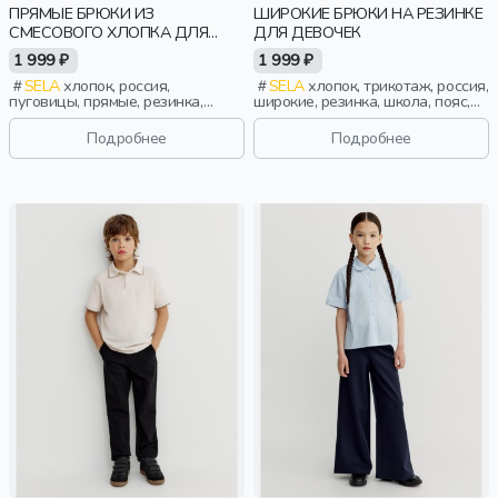
ПРЯМЫЕ БРЮКИ ИЗ
ШИРОКИЕ БРЮКИ НА РЕЗИНКЕ
СМЕСОВОГО ХЛОПКА ДЛЯ
ДЛЯ ДЕВОЧЕК
МАЛЬЧИКОВ
1 999 ₽
1 999 ₽
SELA
хлопок, россия,
SELA
хлопок, трикотаж, россия,
пуговицы, прямые, резинка,
широкие, резинка, школа, пояс,
застежка, школа, пояс,
высокая посадка, эластичные,
фактурные, мальчики, дети
девочки, дети
Подробнее
Подробнее