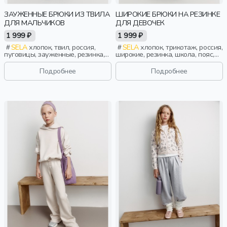
ЗАУЖЕННЫЕ БРЮКИ ИЗ ТВИЛА
ШИРОКИЕ БРЮКИ НА РЕЗИНКЕ
ДЛЯ МАЛЬЧИКОВ
ДЛЯ ДЕВОЧЕК
1 999 ₽
1 999 ₽
SELA
хлопок, твил, россия,
SELA
хлопок, трикотаж, россия,
пуговицы, зауженные, резинка,
широкие, резинка, школа, пояс,
застежка, школа, пояс, мальчики,
высокая посадка, эластичные,
дети
девочки, дети
Подробнее
Подробнее