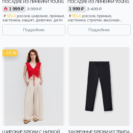
ПОСАДКЕ ИЗ ЛИНЕЙКИ YOUNG
ПОСАДКЕ ИЗ ЛИНЕЙКИ YOUNG
1 999 ₽
3 999 ₽
1 999 ₽
3 499 ₽
SELA
россия, широкие, прямые,
SELA
россия, прямые,
застежка, защип, девочки, дети
застежка, стрелки, высокая
посадка, девочки,
старшеклассники, дети
Подробнее
Подробнее
- 33 %
ШИРОКИЕ БРЮКИ С НИЗКОЙ
ЗАУЖЕННЫЕ БРЮКИ ИЗ ТВИЛА