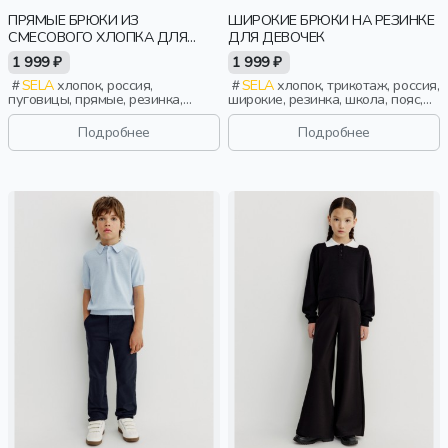
ПРЯМЫЕ БРЮКИ ИЗ
ШИРОКИЕ БРЮКИ НА РЕЗИНКЕ
СМЕСОВОГО ХЛОПКА ДЛЯ
ДЛЯ ДЕВОЧЕК
МАЛЬЧИКОВ
1 999 ₽
1 999 ₽
SELA
хлопок, россия,
SELA
хлопок, трикотаж, россия,
пуговицы, прямые, резинка,
широкие, резинка, школа, пояс,
застежка, школа, пояс,
высокая посадка, эластичные,
фактурные, мальчики, дети
девочки, дети
Подробнее
Подробнее