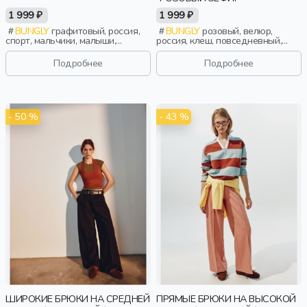
1 999 ₽
1 999 ₽
BUNGLY
графитовый, россия,
BUNGLY
розовый, велюр,
спорт, мальчики, малыши,
россия, клеш, повседневный,
дошкольники, дети
актив, девочки, малыши,
дошкольники, дети
Подробнее
Подробнее
- 50 %
- 43 %
ШИРОКИЕ БРЮКИ НА СРЕДНЕЙ
ПРЯМЫЕ БРЮКИ НА ВЫСОКОЙ