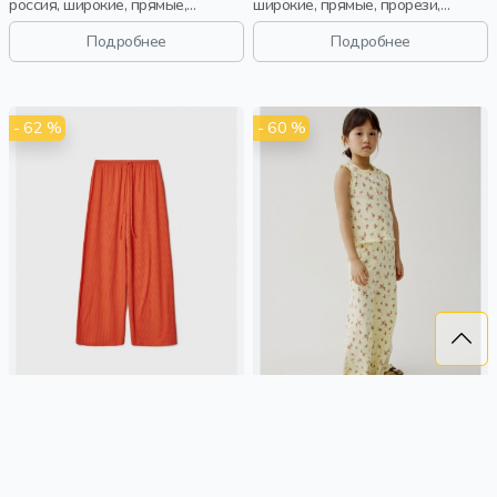
россия, широкие, прямые,
широкие, прямые, прорези,
резинка, пояс, девочки,
кулиска, пояс, эластичные,
старшеклассники, дети
девочки, дети
Подробнее
Подробнее
- 62 %
- 60 %
БРЮКИ ИЗ ТЕНСЕЛЯ С НИЗКОЙ
ШИРОКИЕ БРЮКИ С ПРИНТОМ
ПОСАДКОЙ ИЗ ЛИНЕЙКИ
ДЛЯ ДЕВОЧЕК
YOUNG
999 ₽
2 599 ₽
599 ₽
1 499 ₽
SELA
тенсель, трикотаж,
SELA
хлопок, трикотаж, россия,