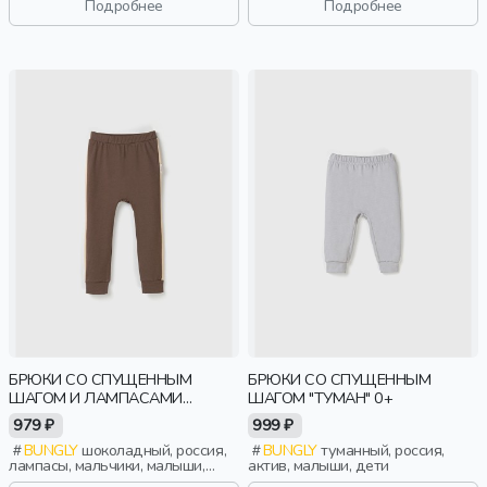
Подробнее
Подробнее
БРЮКИ СО СПУЩЕННЫМ
БРЮКИ СО СПУЩЕННЫМ
ШАГОМ И ЛАМПАСАМИ
ШАГОМ "ТУМАН" 0+
"ШОКОЛАД"
979 ₽
999 ₽
BUNGLY
шоколадный, россия,
BUNGLY
туманный, россия,
лампасы, мальчики, малыши,
актив, малыши, дети
дошкольники, дети