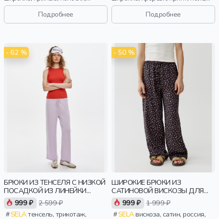
вязаные, ажур, кулиска, пояс,
эластичные, девочки, дети
эластичные, девочки, дети
Подробнее
Подробнее
- 62 %
- 50 %
БРЮКИ ИЗ ТЕНСЕЛЯ С НИЗКОЙ
ШИРОКИЕ БРЮКИ ИЗ
ПОСАДКОЙ ИЗ ЛИНЕЙКИ
САТИНОВОЙ ВИСКОЗЫ ДЛЯ
YOUNG
ДЕВОЧЕК
999 ₽
2 599 ₽
999 ₽
1 999 ₽
SELA
тенсель, трикотаж,
SELA
вискоза, сатин, россия,