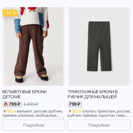
- 53 %
ВЕЛЬВЕТОВЫЕ БРЮКИ
ТРИКОТАЖНЫЕ БРЮКИ В
ДЕТСКИЕ
РУБЧИК ДЛЯ МАЛЫШЕЙ
799 ₽
1 699 ₽
799 ₽
SELA
вельвет, россия, рубчик,
SELA
хлопок, трикотаж, россия,
прямые, резинка, свободные,
рубчик, прямые, однотон, пояс,
пояс, эластичные, повседневный,
эластичные, малыши, дети
мальчики, дети
Подробнее
Подробнее