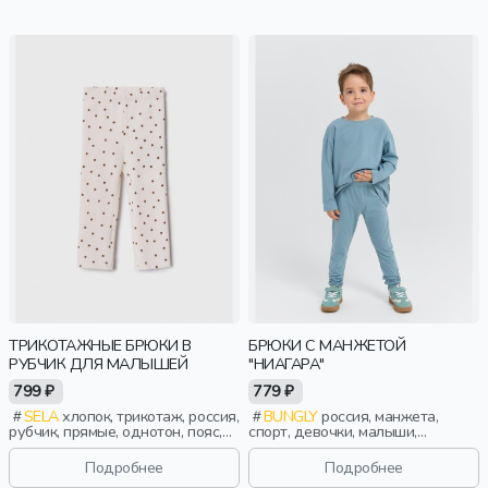
ТРИКОТАЖНЫЕ БРЮКИ В
БРЮКИ С МАНЖЕТОЙ
РУБЧИК ДЛЯ МАЛЫШЕЙ
"НИАГАРА"
799 ₽
779 ₽
SELA
хлопок, трикотаж, россия,
BUNGLY
россия, манжета,
рубчик, прямые, однотон, пояс,
спорт, девочки, малыши,
эластичные, малыши, дети
дошкольники, дети
Подробнее
Подробнее