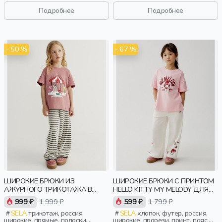
Подробнее
Подробнее
- 50 %
- 67 %
ШИРОКИЕ БРЮКИ ИЗ
ШИРОКИЕ БРЮКИ С ПРИНТОМ
АЖУРНОГО ТРИКОТАЖА В
HELLO KITTY MY MELODY ДЛЯ
ПОЛОСКУ ДЛЯ ДЕВОЧЕК
ДЕВОЧЕК
999 ₽
1 999 ₽
599 ₽
1 799 ₽
SELA
трикотаж, россия,
SELA
хлопок, футер, россия,
широкие, прямые, полоски,
широкие, прорези, принт, пояс,