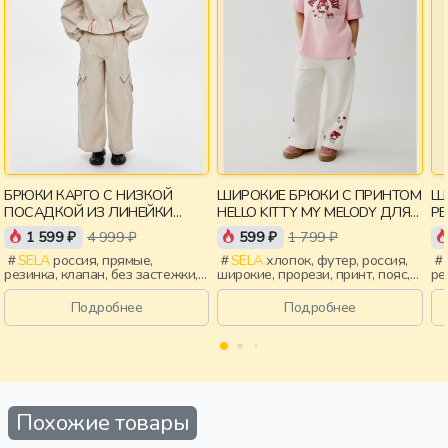
БРЮКИ КАРГО С НИЗКОЙ
ШИРОКИЕ БРЮКИ С ПРИНТОМ
Ш
ПОСАДКОЙ ИЗ ЛИНЕЙКИ
HELLO KITTY MY MELODY ДЛЯ
РЕ
YOUNG
ДЕВОЧЕК
1 599 ₽
4 999 ₽
599 ₽
1 799 ₽
SELA
россия, прямые,
SELA
хлопок, футер, россия,
резинка, клапан, без застежки,
широкие, прорези, принт, пояс,
ре
пояс, девочки,
эластичные, девочки, дети
св
старшеклассники, дети
по
Подробнее
Подробнее
ст
Похожие товары