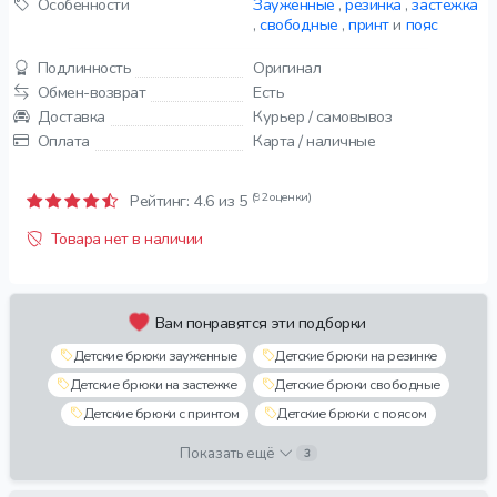
Особенности
Зауженные
,
резинка
,
застежка
,
свободные
,
принт
и
пояс
Подлинность
Оригинал
Обмен-возврат
Есть
Доставка
Курьер / самовывоз
Оплата
Карта / наличные
(92 оценки)
Рейтинг:
4.6
из 5
Товара нет в наличии
Вам понравятся эти подборки
Детские брюки зауженные
Детские брюки на резинке
Детские брюки на застежке
Детские брюки свободные
Детские брюки с принтом
Детские брюки с поясом
Показать ещё
3