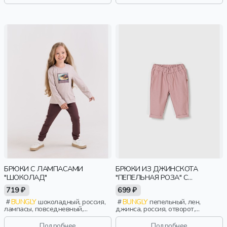
БРЮКИ С ЛАМПАСАМИ
БРЮКИ ИЗ ДЖИНСКОТА
"ШОКОЛАД"
"ПЕПЕЛЬНАЯ РОЗА" С
ОТВОРОТАМИ 0+
719 ₽
699 ₽
BUNGLY
шоколадный, россия,
BUNGLY
пепельный, лен,
лампасы, повседневный,
джинса, россия, отворот,
девочки, малыши, дошкольники,
малыши, дети
дети
Подробнее
Подробнее