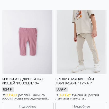
БРЮКИ ИЗ ДЖИНСКОТА С
БРЮКИ С МАНЖЕТОЙ И
РЮШЕЙ "РОЗОВЫЕ" 0+
ЛАМПАСАМИ "ТУМАН"
824 ₽
839 ₽
BUNGLY
розовый, джинса,
BUNGLY
туманный, россия,
россия, рюши, повседневный,
лампасы, манжета,
малыши, дети
повседневный, мальчики,
малыши, дошкольники, дети
Подробнее
Подробнее