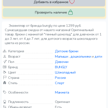
Добавить в избранное
Проверить наличие
Экземпляр от бренда bungly по цене 1299 руб.
Сумасшедшая скидка от нашего магазина! Оригинальный
товар. брюки с манжетой "темный шоколад" для девчонок от 1
до 3 лет, от 4 до 7 лет, для детского возраста шоколадного
цвета из россии.
Категория
Детские брюки
Возраст
Малыши
,
дошкольники
и
дети
Пол
Девочки
Бренд
BUNGLY
Цвет
Шоколадный
Страна
Россия
Стиль
Спорт
Особенности
Манжета
Подлинность
Оригинал
Обмен-возврат
Есть