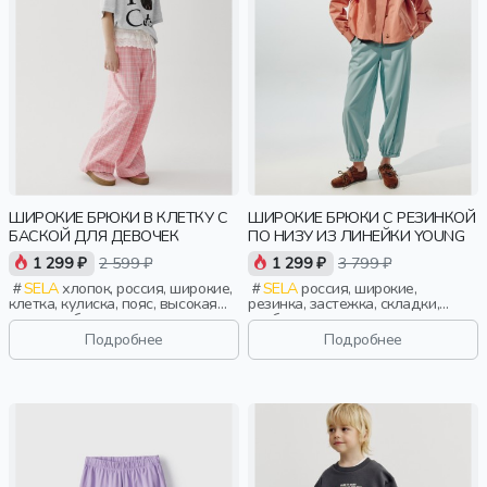
ШИРОКИЕ БРЮКИ В КЛЕТКУ С
ШИРОКИЕ БРЮКИ С РЕЗИНКОЙ
БАСКОЙ ДЛЯ ДЕВОЧЕК
ПО НИЗУ ИЗ ЛИНЕЙКИ YOUNG
1 299 ₽
2 599 ₽
1 299 ₽
3 799 ₽
SELA
хлопок, россия, широкие,
SELA
россия, широкие,
клетка, кулиска, пояс, высокая
резинка, застежка, складки,
посадка, баска, эластичные,
свободные, прорези, карман,
девочки, дети
пояс, девочки, старшеклассники,
Подробнее
Подробнее
дети