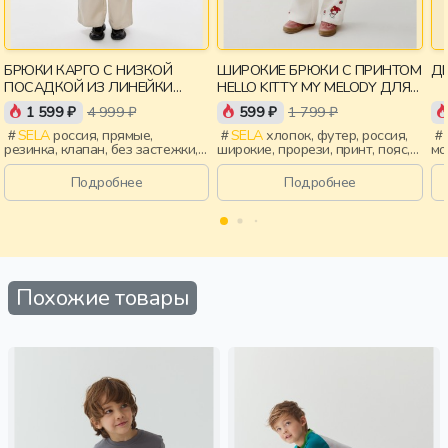
БРЮКИ КАРГО С НИЗКОЙ
ШИРОКИЕ БРЮКИ С ПРИНТОМ
ДЕ
ПОСАДКОЙ ИЗ ЛИНЕЙКИ
HELLO KITTY MY MELODY ДЛЯ
YOUNG
ДЕВОЧЕК
1 599 ₽
4 999 ₽
599 ₽
1 799 ₽
SELA
россия, прямые,
SELA
хлопок, футер, россия,
резинка, клапан, без застежки,
широкие, прорези, принт, пояс,
мо
пояс, девочки,
эластичные, девочки, дети
ле
старшеклассники, дети
пр
Подробнее
Подробнее
эл
Похожие товары