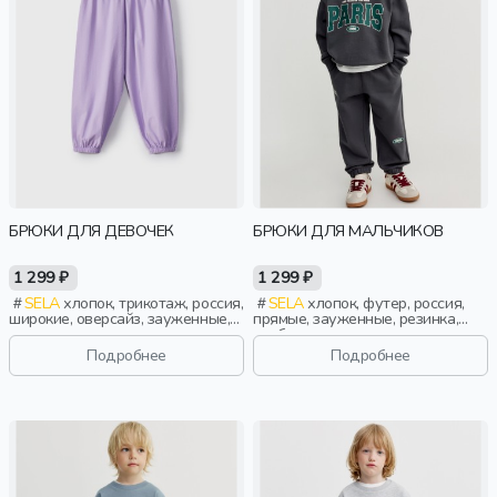
БРЮКИ ДЛЯ ДЕВОЧЕК
БРЮКИ ДЛЯ МАЛЬЧИКОВ
1 299 ₽
1 299 ₽
SELA
хлопок, трикотаж, россия,
SELA
хлопок, футер, россия,
широкие, оверсайз, зауженные,
прямые, зауженные, резинка,
резинка, однотон, пояс, высокая
свободные, принт, кулиска, пояс,
посадка, эластичные, девочки,
эластичные, повседневный,
Подробнее
Подробнее
дети
спорт, мальчики, дети