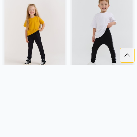
БРЮКИ С МАНЖЕТОЙ "УГОЛЬ"
БРЮКИ СО СПУЩЕННЫМ
ШАГОМ И ЛАМПАСАМИ
"УГОЛЬ"
1 199 ₽
1 199 ₽
BUNGLY
угольный, россия,
BUNGLY
угольный, россия,
манжета, повседневный,
лампасы, повседневный,
девочки, малыши, дошкольники,
мальчики, малыши, дошкольники,
дети
дети
Подробнее
Подробнее