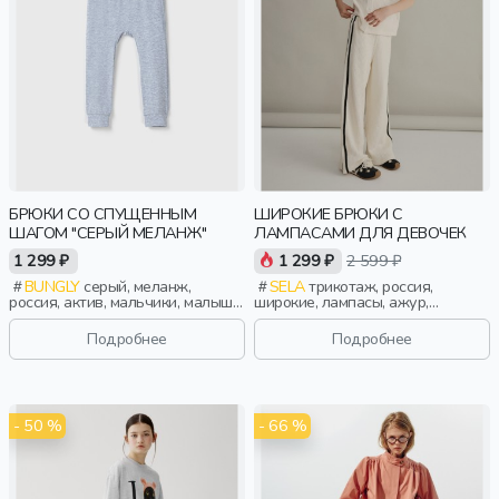
БРЮКИ СО СПУЩЕННЫМ
ШИРОКИЕ БРЮКИ С
ШАГОМ "СЕРЫЙ МЕЛАНЖ"
ЛАМПАСАМИ ДЛЯ ДЕВОЧЕК
1 299 ₽
1 299 ₽
2 599 ₽
BUNGLY
серый, меланж,
SELA
трикотаж, россия,
россия, актив, мальчики, малыши,
широкие, лампасы, ажур,
дошкольники, дети
кулиска, пояс, эластичные,
девочки, дети
Подробнее
Подробнее
- 50 %
- 66 %