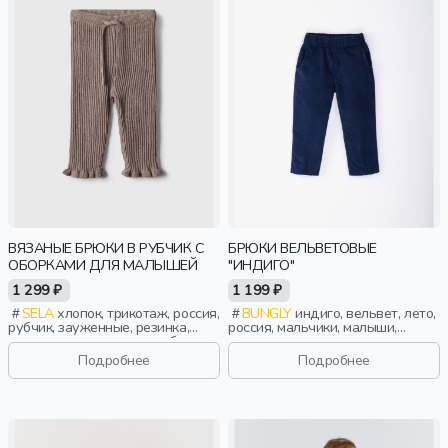
ВЯЗАНЫЕ БРЮКИ В РУБЧИК С
БРЮКИ ВЕЛЬВЕТОВЫЕ
ОБОРКАМИ ДЛЯ МАЛЫШЕЙ
"ИНДИГО"
1 299 ₽
1 199 ₽
SELA
хлопок, трикотаж, россия,
BUNGLY
индиго, вельвет, лето,
рубчик, зауженные, резинка,
россия, мальчики, малыши,
прилегающие, вязаные, оборка,
дошкольники, дети
кулиска, пояс, эластичные,
Подробнее
Подробнее
малыши, дети