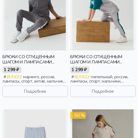
БРЮКИ СО СПУЩЕННЫМ
БРЮКИ СО СПУЩЕННЫМ
ШАГОМ И ЛАМПАСАМИ
ШАГОМ И ЛАМПАСАМИ
"МАРЕНГО"
"ПЕПЕЛ"
1 299 ₽
1 299 ₽
BUNGLY
маренго, россия,
BUNGLY
пепельный, россия,
лампасы, спорт, актив, мальчики,
лампасы, спорт, мальчики,
малыши, дошкольники, дети
малыши, дошкольники, дети
Подробнее
Подробнее
- 50 %